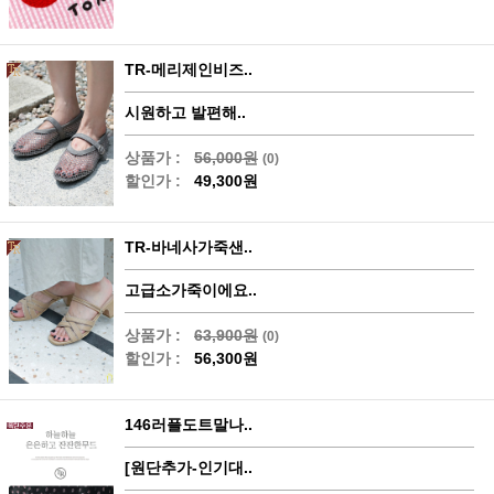
TR-메리제인비즈..
시원하고 발편해..
상품가 :
56,000원
(0)
할인가 :
49,300원
TR-바네사가죽샌..
고급소가죽이에요..
상품가 :
63,900원
(0)
할인가 :
56,300원
146러플도트말나..
[원단추가-인기대..