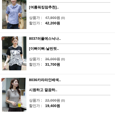
[여름워킹맘추천]..
상품가 :
47,900원
(0)
할인가 :
42,200원
8037러플에스닉나..
[이뻐이뻐-날씬핏..
상품가 :
36,000원
(0)
할인가 :
31,700원
8036카라라인배색..
시원하고 깔끔하..
상품가 :
22,000원
(0)
할인가 :
19,400원