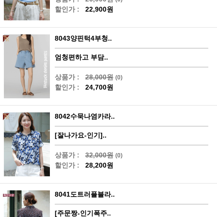
할인가 :
22,900원
8043양핀턱4부청..
엄청편하고 부담..
상품가 :
28,000원
(0)
할인가 :
24,700원
8042수묵나염카라..
[잘나가요-인기]..
상품가 :
32,000원
(0)
할인가 :
28,200원
8041도트러플블라..
[주문짱-인기폭주..