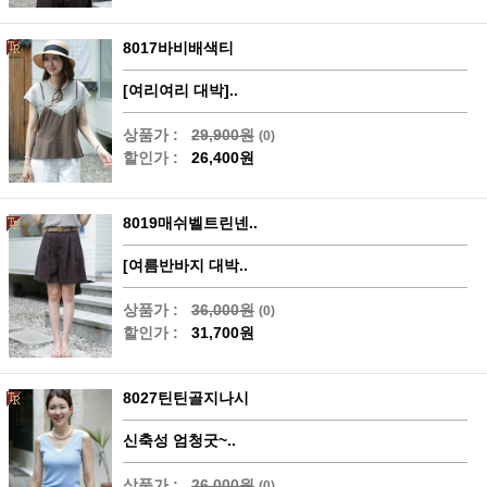
8017바비배색티
[여리여리 대박]..
상품가 :
29,900원
(0)
할인가 :
26,400원
8019매쉬벨트린넨..
[여름반바지 대박..
상품가 :
36,000원
(0)
할인가 :
31,700원
8027틴틴골지나시
신축성 엄청굿~..
상품가 :
26,000원
(0)