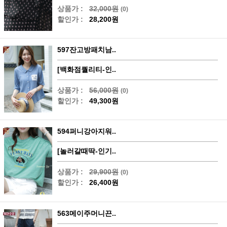
상품가 :
32,000원
(0)
할인가 :
28,200원
597잔고방패치남..
[백화점퀄리티-인..
상품가 :
56,000원
(0)
할인가 :
49,300원
594퍼니강아지워..
[놀러갈때딱-인기..
상품가 :
29,900원
(0)
할인가 :
26,400원
563메이주머니끈..