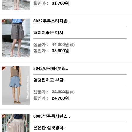
할인가 :
31,700원
8022무무스티치반..
퀄리티좋은 미시..
상품가 :
44,000원
(0)
할인가 :
38,800원
8043양핀턱4부청..
엄청편하고 부담..
상품가 :
28,000원
(0)
할인가 :
24,700원
8003막주름샤틴스..
은은한 실켓광택..