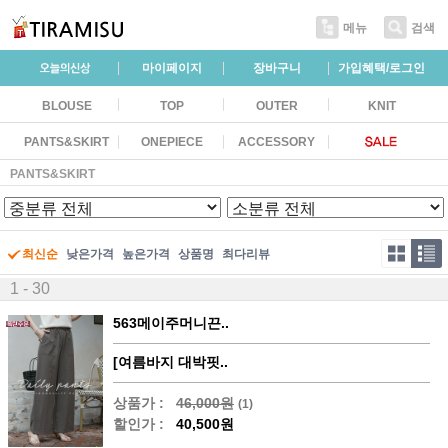
메뉴
검색
마이페이지
장바구니
가입혜택/로그인
BLOUSE
TOP
OUTER
KNIT
PANTS&SKIRT
ONEPIECE
ACCESSORY
PANTS&SKIRT
최신순
낮은가격
높은가격
상품명
최다리뷰
1 - 30
563메이주머니끈..
[여름바지 대박핏..
상품가 :
46,000원
(1)
할인가 :
40,500원