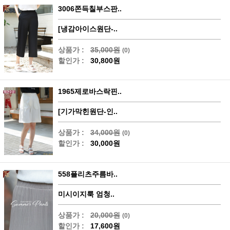
3006쫀득칠부스판..
[냉감아이스원단-..
상품가 :
35,000원
(0)
할인가 :
30,800원
1965제로바스락핀..
[기가막힌원단-인..
상품가 :
34,000원
(0)
할인가 :
30,000원
558플리츠주름바..
미시이지룩 엄청..
상품가 :
20,000원
(0)
할인가 :
17,600원