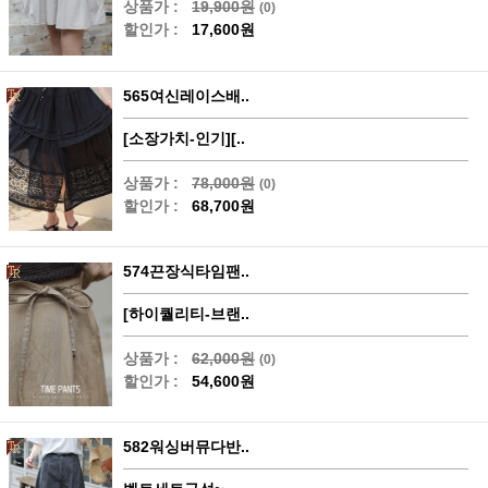
상품가 :
19,900원
(0)
할인가 :
17,600원
565여신레이스배..
[소장가치-인기][..
상품가 :
78,000원
(0)
할인가 :
68,700원
574끈장식타임팬..
[하이퀄리티-브랜..
상품가 :
62,000원
(0)
할인가 :
54,600원
582워싱버뮤다반..