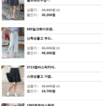
벨트세트구성~..
상품가 :
39,900원
(0)
할인가 :
35,200원
585밀크화이트팬..
신축성좋고 부드..
상품가 :
56,000원
(0)
할인가 :
49,300원
3713랩바스락치마..
스판성좋고 가볍..
상품가 :
28,000원
(0)
할인가 :
24,700원
1965제로바스락핀..