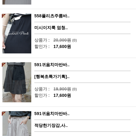
558플리츠주름바..
미시이지룩 엄청..
상품가 :
20,000원
(0)
할인가 :
17,600원
591귀욤치마반바..
[행복초특가기획]..
상품가 :
19,900원
(0)
할인가 :
17,600원
591귀욤치마반바..
적당한기장감,사..