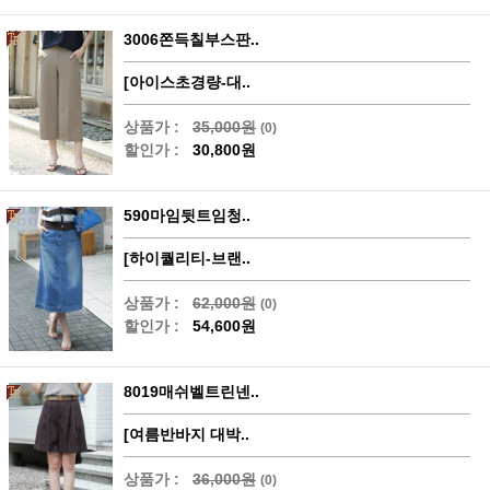
3006쫀득칠부스판..
[아이스초경량-대..
상품가 :
35,000원
(0)
할인가 :
30,800원
590마임뒷트임청..
[하이퀄리티-브랜..
상품가 :
62,000원
(0)
할인가 :
54,600원
8019매쉬벨트린넨..
[여름반바지 대박..
상품가 :
36,000원
(0)