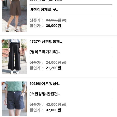
비침걱정제로,구..
상품가 :
34,000원
(0)
할인가 :
30,000원
4727린넨핀턱통팬..
[행복초특가기획]..
상품가 :
24,000원
(0)
할인가 :
21,200원
9019바이오워싱4..
[스판성짱-완전편..
상품가 :
42,000원
(0)
할인가 :
37,000원