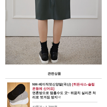
관련상품
NM-베이직덧신양말(국산)
[히든삭스-슬립
온등에 신어요]
면혼방으로 땀흡수도 굿~ 뒤꿈치 실리콘 처
리로 벗겨짐 방지~!
상품가 :
1,700원