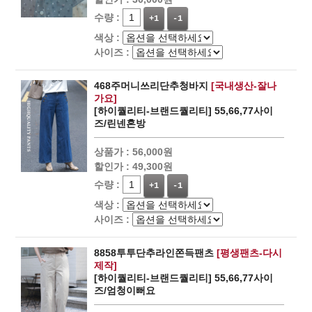
수량 :
+1
-1
색상 :
사이즈 :
468주머니쓰리단추청바지
[국내생산-잘나
가요]
[하이퀄리티-브랜드퀄리티] 55,66,77사이
즈/린넨혼방
상품가 :
56,000원
할인가 :
49,300원
수량 :
+1
-1
색상 :
사이즈 :
8858투투단추라인쫀득팬츠
[평생팬츠-다시
제작]
[하이퀄리티-브랜드퀄리티] 55,66,77사이
즈/엄청이뻐요