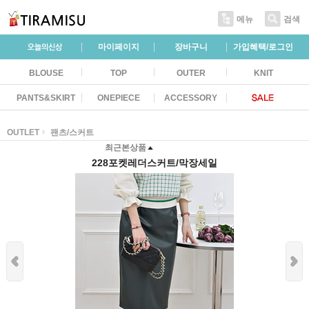
메뉴
검색
마이페이지
장바구니
가입혜택/로그인
BLOUSE
TOP
OUTER
KNIT
PANTS&SKIRT
ONEPIECE
ACCESSORY
OUTLET
팬츠/스커트
최근본상품
228포켓레더스커트/막장세일