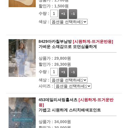
할인가 :
1,500원
수량 :
+1
-1
색상 :
8429아카칠부남방
[시원하게-뜨거운반응]
가벼운 소재감으로 모던심플하게
상품가 :
29,800원
할인가 :
26,300원
수량 :
+1
-1
색상 :
사이즈 :
453데일리셔링훌셔츠
[시원하게-뜨거운반
응]
가볍고 시원하게 스티치배색포인트
상품가 :
34,000원
할인가 :
30,000원