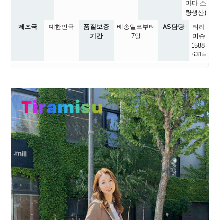
마다 소
량생산)
제조국
대한민국
품질보증
배송일로부터
AS담당
티라
기간
7일
미슈
1588-
6315