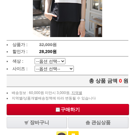
상품가 :
32,000원
할인가 :
28,200원
색상 :
사이즈 :
총 상품 금액
0
원
배송정보 : 60,000원 미만시 3,000원,
지역별
지역별/상품개별배송정책에 따라 변동될 수 있습니다
구매하기
장바구니
관심상품