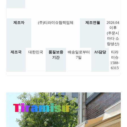
제조자
(주)티라미슈협력업체
제조연월
2026.04
이후
(주문시
마다 소
량생산)
제조국
대한민국
품질보증
배송일로부터
AS담당
티라
기간
7일
미슈
1588-
6315