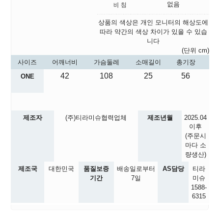
없음
상품의 색상은 개인 모니터의 해상도에
따라 약간의 색상 차이가 있을 수 있습
니다
(단위 cm)
사이즈
어깨너비
가슴둘레
소매길이
총기장
42
108
25
56
ONE
제조자
(주)티라미슈협력업체
제조년월
2025.04
이후
(주문시
마다 소
량생산)
제조국
대한민국
품질보증
배송일로부터
AS담당
티라
기간
7일
미슈
1588-
6315