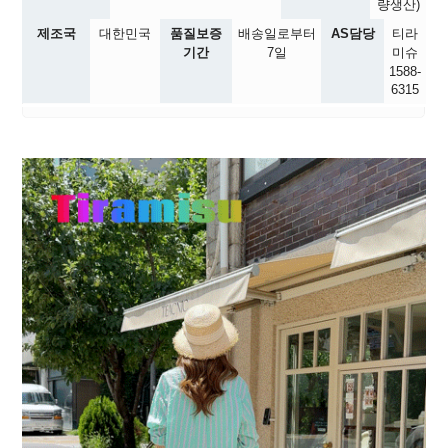
량생산)
제조국
대한민국
품질보증
배송일로부터
AS담당
티라
기간
7일
미슈
1588-
6315