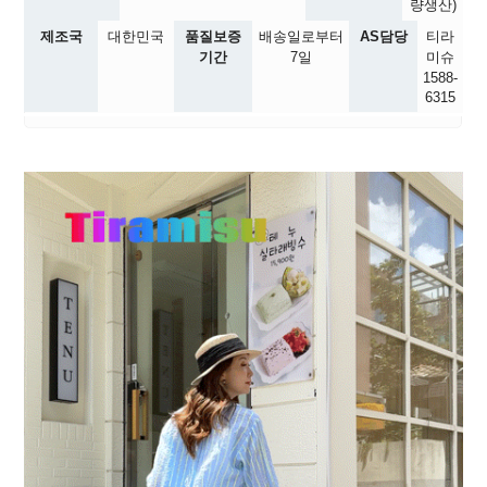
량생산)
제조국
대한민국
품질보증
배송일로부터
AS담당
티라
기간
7일
미슈
1588-
6315