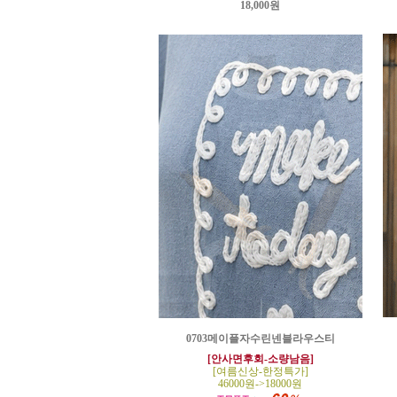
18,000원
0703메이플자수린넨블라우스티
[안사면후회-소량남음]
[여름신상-한정특가]
46000원->18000원