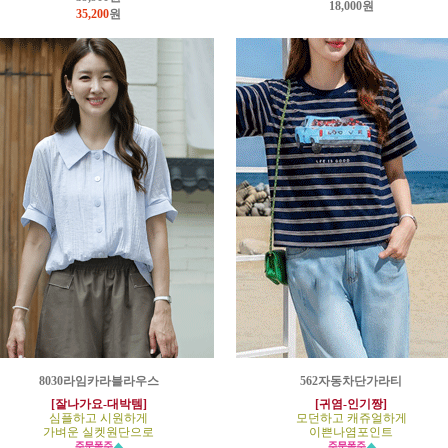
18,000원
35,200
원
8030라임카라블라우스
562자동차단가라티
[잘나가요-대박템]
[귀염-인기짱]
심플하고 시원하게
모던하고 캐쥬얼하게
가벼운 실켓원단으로
이쁜나염포인트