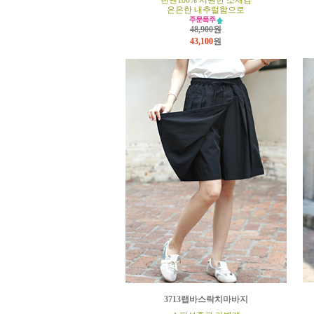
린넨100% 시원한 소재감
은은한 내추럴함으로
48,900원
43,100
원
3713랩바스락치마바지