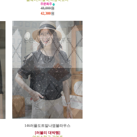
48,000원
42,300
원
146러플도트말나염블라우스
[러블리 대박템]