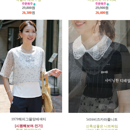
29,800원
29,900원
26,300
원
26,400
원
1979해피그물망배색티
5416비즈카라쫄니트
[시원해보여-인기]
신축성좋은 니트짜임