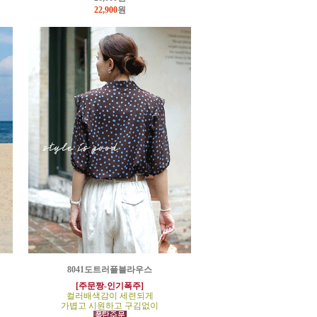
22,900
원
8041도트러플블라우스
[주문짱-인기폭주]
컬러배색감이 세련되게
가볍고 시원하고 구김없이