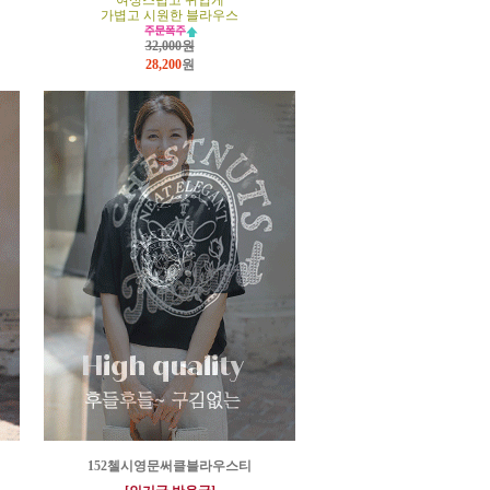
여성스럽고 귀엽게
가볍고 시원한 블라우스
32,000원
28,200
원
152첼시영문써클블라우스티