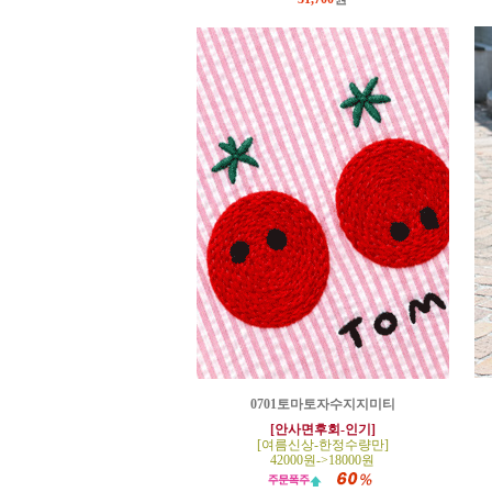
0701토마토자수지지미티
[안사면후회-인기]
[여름신상-한정수량만]
42000원->18000원