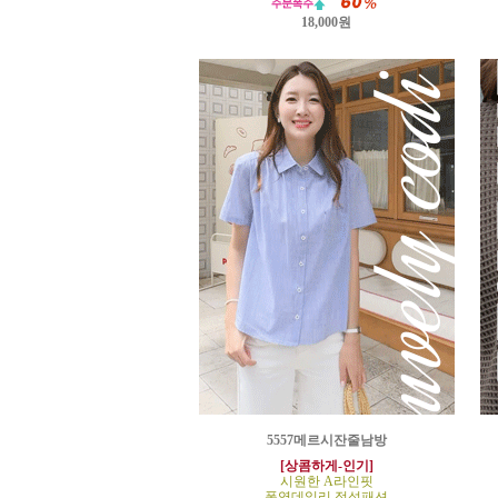
18,000원
5557메르시잔줄남방
[상콤하게-인기]
시원한 A라인핏
폭염데일리 정석패션