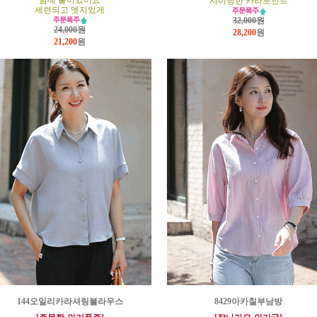
함께 붙어있어요
샤이닝한 카라포인트
세련되고 엣지있게
32,000원
24,000원
28,200
원
21,200
원
144오일리카라셔링블라우스
8429아카칠부남방