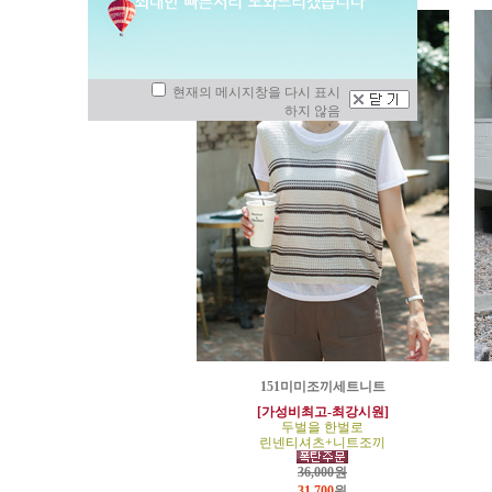
현재의 메시지창을 다시 표시
하지 않음
151미미조끼세트니트
[가성비최고-최강시원]
두벌을 한벌로
린넨티셔츠+니트조끼
36,000원
31,700
원