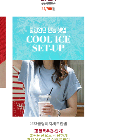
28,000원
24,700
원
2623쿨링이지세트한벌
[공항룩추천-인기]
쿨링원단으로 시원하게
홈웨어,마실룩,여행룩코디