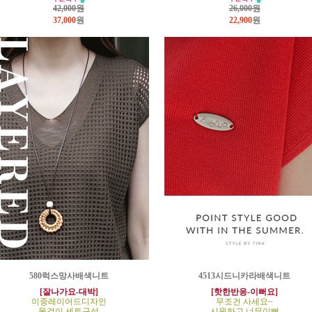
42,000원
26,000원
37,000
원
22,900
원
580럭스망사배색니트
4513시드니카라배색니트
[잘나가요-대박]
[핫한반응-이뻐요]
이중레이어드디자인
무조건 사세요~
목걸이 세트구성
시원하고 너무이뻐