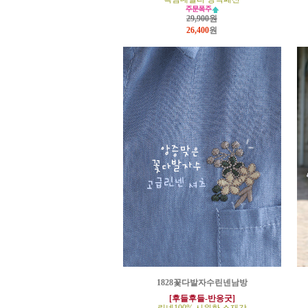
29,900원
26,400
원
1828꽃다발자수린넨남방
[후들후들-반응굿]