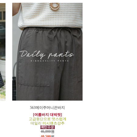
563메이주머니끈바지
[여름바지 대박핏]
고급원단으로 멋스럽게
데일리 미시팬츠강추
46,000원
40,500
원