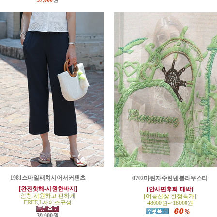
37,000
원
1981스마일패치시어서커팬츠
0702마린자수린넨블라우스티
[완전핫해-시원한바지]
[안사면후회-대박]
엄청 시원하고 편하게
[여름신상-한정특가]
FREE,L사이즈구성
48000원->18000원
39,900원