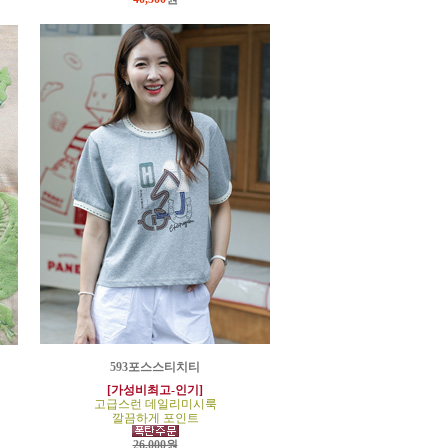
593포스스티치티
[가성비최고-인기]
고급스런 데일리미시룩
깔끔하게 포인트
26,000원