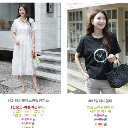
8024리치레이스반팔원피스
8011멀티나염티
[반응굿-여름여신무드]
고급스런원단패턴
안감있어서 비침없이
세련된 미시룩
여름엔 레이스원피스~
34,000원
42,000원
30,000
원