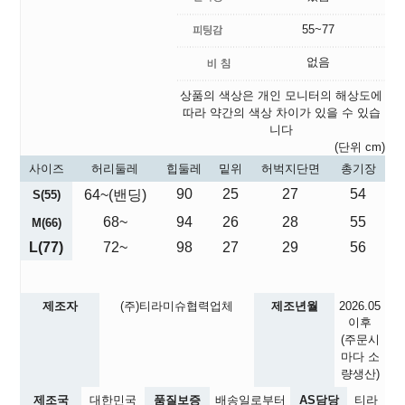
55~77
없음
상품의 색상은 개인 모니터의 해상도에
따라 약간의 색상 차이가 있을 수 있습
니다
(단위 cm)
사이즈
허리둘레
힙둘레
밑위
허벅지단면
총기장
90
25
27
54
64~(밴딩)
S(55)
68~
94
26
28
55
M(66)
L(77)
72~
98
27
29
56
제조자
(주)티라미슈협력업체
제조년월
2026.05
이후
(주문시
마다 소
량생산)
제조국
대한민국
품질보증
배송일로부터
AS담당
티라