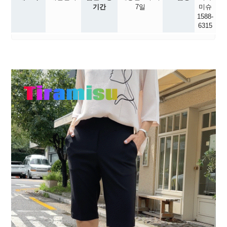
기간
7일
미슈
1588-
6315