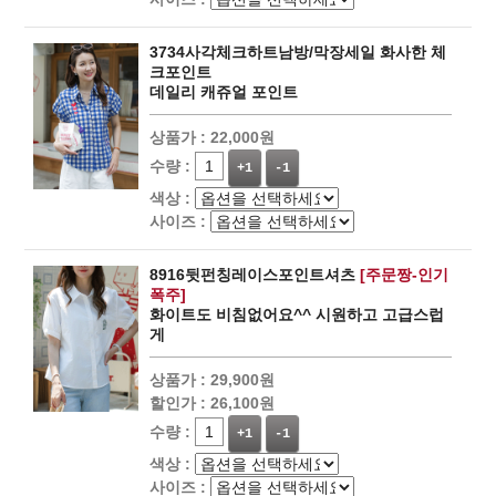
3734사각체크하트남방/막장세일 화사한 체
크포인트
데일리 캐쥬얼 포인트
상품가 :
22,000원
수량 :
+1
-1
색상 :
사이즈 :
8916뒷펀칭레이스포인트셔츠
[주문짱-인기
폭주]
화이트도 비침없어요^^ 시원하고 고급스럽
게
상품가 :
29,900원
할인가 :
26,100원
수량 :
+1
-1
색상 :
사이즈 :