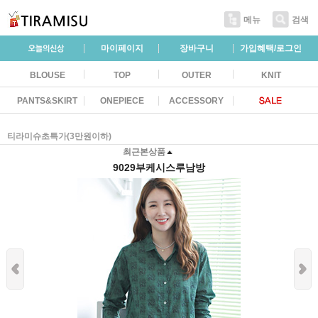
메뉴
검색
마이페이지
장바구니
가입혜택/로그인
BLOUSE
TOP
OUTER
KNIT
PANTS&SKIRT
ONEPIECE
ACCESSORY
티라미슈초특가(3만원이하)
최근본상품
9029부케시스루남방