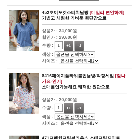
452초이포켓스티치남방
[데일리 편안하게]
가볍고 시원한 가벼운 원단감으로
상품가 :
34,000원
할인가 :
29,600원
수량 :
+1
-1
색상 :
사이즈 :
8416데이지플라워롤업남방/막장세일
[잘나
가요-인기]
소매롤업가능해요 쾌적한 원단으로
상품가 :
20,000원
수량 :
+1
-1
색상 :
사이즈 :
471프렌치프릴블라우스 소매프릴포인트