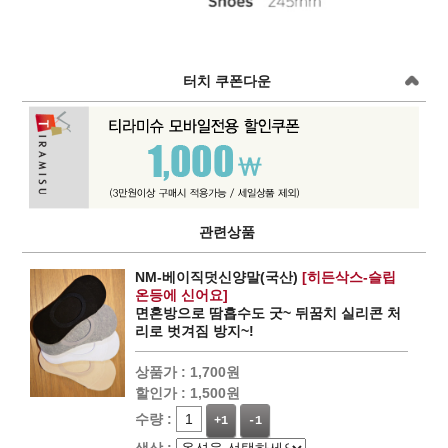
터치 쿠폰다운
관련상품
NM-베이직덧신양말(국산)
[히든삭스-슬립
온등에 신어요]
면혼방으로 땀흡수도 굿~ 뒤꿈치 실리콘 처
리로 벗겨짐 방지~!
상품가 :
1,700원
할인가 :
1,500원
수량 :
+1
-1
색상 :