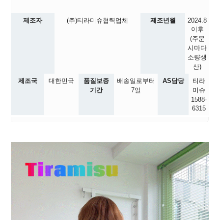
제조자
(주)티라미슈협력업체
제조년월
2024.8
이후
(주문
시마다
소량생
산)
제조국
대한민국
품질보증
배송일로부터
AS담당
티라
기간
7일
미슈
1588-
6315