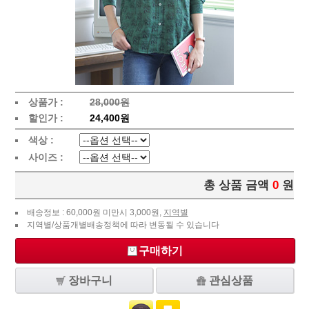
상품가 :
28,000원
할인가 :
24,400원
색상 :
사이즈 :
총 상품 금액
0
원
배송정보 : 60,000원 미만시 3,000원,
지역별
지역별/상품개별배송정책에 따라 변동될 수 있습니다
구매하기
장바구니
관심상품