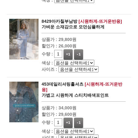
8429아카칠부남방
[시원하게-뜨거운반응]
가벼운 소재감으로 모던심플하게
상품가 :
29,800원
할인가 :
26,000원
수량 :
+1
-1
색상 :
사이즈 :
453데일리셔링훌셔츠
[시원하게-뜨거운반
응]
가볍고 시원하게 스티치배색포인트
상품가 :
34,000원
할인가 :
29,600원
수량 :
+1
-1
색상 :
사이즈 :