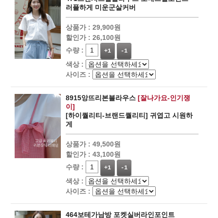
러플하게 미운군살커버
상품가 :
29,900원
할인가 :
26,100원
수량 :
+1
-1
색상 :
사이즈 :
8915앙뜨리본블라우스
[잘나가요-인기쟁
이]
[하이퀄리티-브랜드퀄리티] 귀엽고 시원하
게
상품가 :
49,500원
할인가 :
43,100원
수량 :
+1
-1
색상 :
사이즈 :
464보테가남방 포켓실버라인포인트