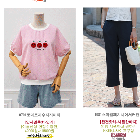
36,600
원
1981스마일패치시어서커팬
0701토마토자수지지미티
[완전핫해-시원한바지]
[안사면후회-인기]
엄청 시원하고 편하게
[여름신상-한정수량만]
FREE,L사이즈구성
42000원->18000원
39,900원