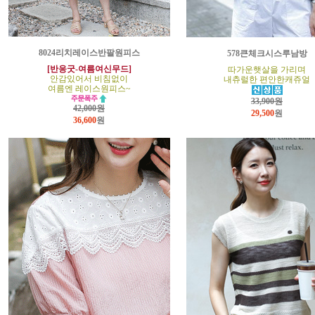
8024리치레이스반팔원피스
578큰체크시스루남방
[반응굿-여름여신무드]
따가운햇살을 가리며
안감있어서 비침없이
내츄럴한 편안한캐쥬얼
여름엔 레이스원피스~
33,900원
42,000원
29,500
원
36,600
원