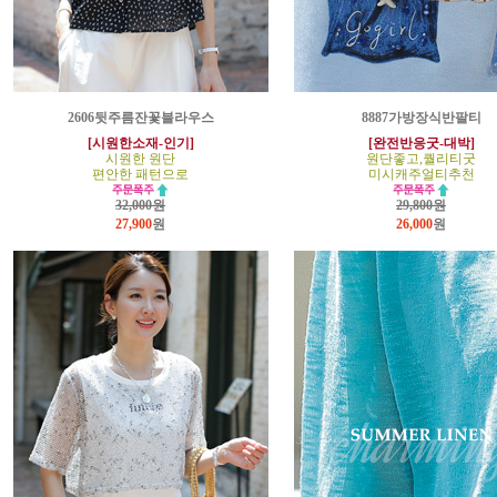
2606뒷주름잔꽃블라우스
8887가방장식반팔티
[시원한소재-인기]
[완전반응굿-대박]
시원한 원단
원단좋고,퀄리티굿
편안한 패턴으로
미시캐주얼티추천
32,000원
29,800원
27,900
원
26,000
원