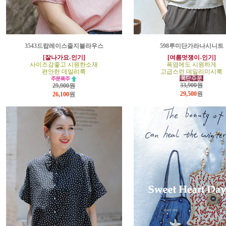
3543드랍레이스줄지블라우스
598루미단가라나시니트
[잘나가요-인기]
[여름멋쟁이-인기]
사이즈감좋고 시원한소재
폭염에도 시원하게
편안한 데일리룩
고급스런 데일리미시룩
33,900원
29,900원
29,500
원
26,100
원