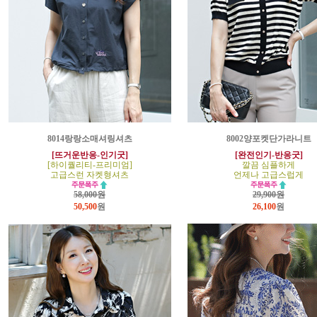
8014랑랑소매셔링셔츠
8002양포켓단가라니트
[뜨거운반응-인기굿]
[완전인기-반응굿]
[하이퀄리티-프리미엄]
깔끔 심플하게
고급스런 자켓형셔츠
언제나 고급스럽게
58,000원
29,900원
50,500
원
26,100
원