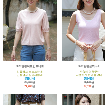
8028달랑이포인트니트
8027틴틴골지나시
심플하고 소프트하게
신축성 엄청굿~
단정깔끔 질리지않게
시원하게 한여름코디
28,000원
26,000원
24,400
원
22,700
원