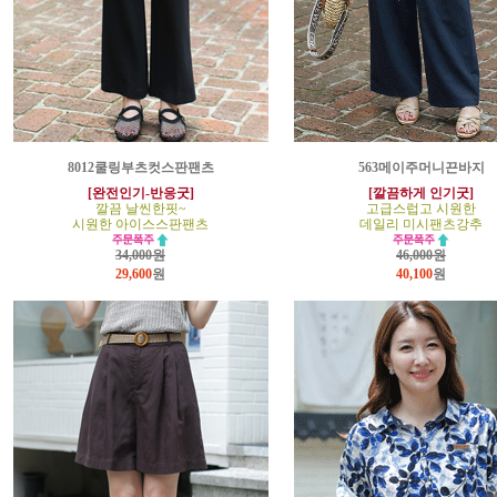
8012쿨링부츠컷스판팬츠
563메이주머니끈바지
[완전인기-반응굿]
[깔끔하게 인기굿]
깔끔 날씬한핏~
고급스럽고 시원한
시원한 아이스스판팬츠
데일리 미시팬츠강추
34,000원
46,000원
29,600
원
40,100
원