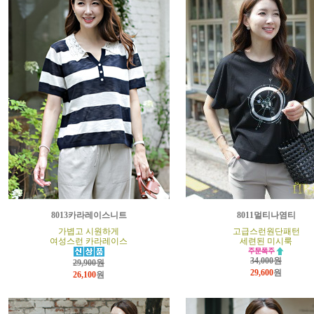
8013카라레이스니트
8011멀티나염티
가볍고 시원하게
고급스런원단패턴
여성스런 카라레이스
세련된 미시룩
34,000원
29,900원
29,600
원
26,100
원