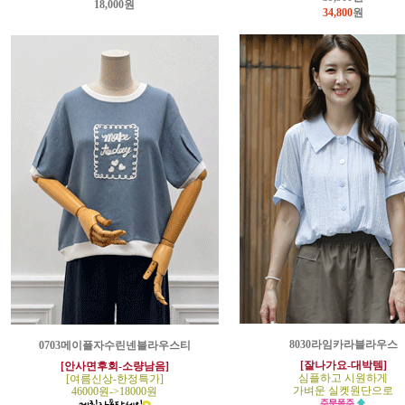
18,000원
34,800
원
8030라임카라블라우스
0703메이플자수린넨블라우스티
[잘나가요-대박템]
[안사면후회-소량남음]
심플하고 시원하게
[여름신상-한정특가]
가벼운 실켓원단으로
46000원->18000원