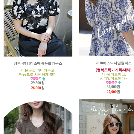
2030에스닉나염원피스
817나염캉캉소매쉬폰블라우스
[행복초특가기획-대박]
미운군살 커버해주고
시~원해보이고,
단품으로 시원하게 코디
생기있어보인다~
29,800원
32,000원
26,000
원
27,900
원