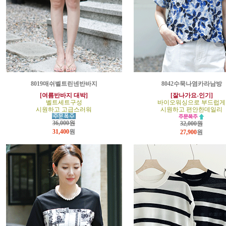
8019매쉬벨트린넨반바지
8042수묵나염카라남방
[여름반바지 대박]
[잘나가요-인기]
벨트세트구성
바이오워싱으로 부드럽게
시원하고 고급스러워
시원하고 편안한데일리
36,000원
32,000원
31,400
원
27,900
원