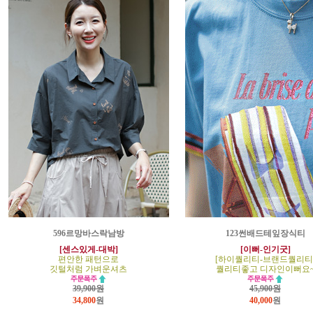
596르망바스락남방
123썬배드테잎장식티
[센스있게-대박]
[이뻐-인기굿]
편안한 패턴으로
[하이퀄리티-브랜드퀄리티
깃털처럼 가벼운셔츠
퀄리티좋고 디자인이뻐요
39,900원
45,900원
34,800
원
40,000
원