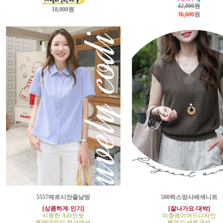
42,000원
18,000원
36,600
원
5557메르시잔줄남방
580럭스망사배색니트
[상콤하게-인기]
[잘나가요-대박]
시원한 A라인핏
이중레이어드디자인
폭염데일리 정석패션
목걸이 세트구성