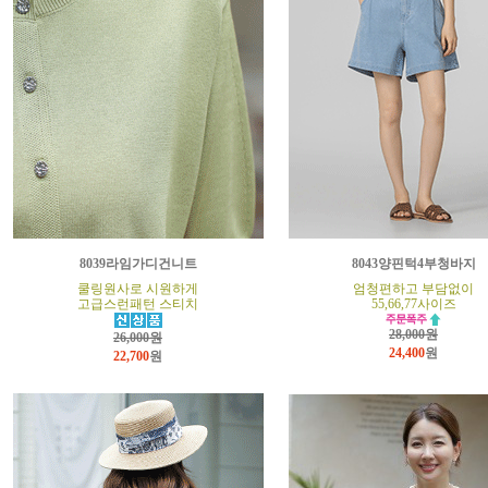
8039라임가디건니트
8043양핀턱4부청바지
쿨링원사로 시원하게
엄청편하고 부담없이
고급스런패턴 스티치
55,66,77사이즈
28,000원
26,000원
24,400
원
22,700
원