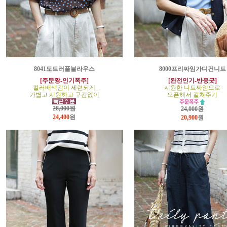
8041도트러플블라우스
8000프리짜임가디건니트
[주문짱-인기폭주]
[완전인기-반응굿]
컬러배색감이 세련되게
시원한 니트짜임으로
가볍고 시원하고 구김없이
오픈해서 걸쳐주기
28,000원
24,000원
24,400
원
20,900
원