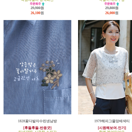
29,900원
29,800원
26,100
원
26,000
원
1828꽃다발자수린넨남방
1979해피그물망배색티
[후들후들-반응굿]
[시원해보여-인기]