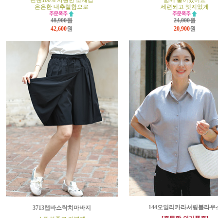
린넨100% 시원한 소재감
함께 붙어있어요
은은한 내추럴함으로
세련되고 엣지있게
48,900원
24,000원
42,600
원
20,900
원
144오일리카라셔링블라우
3713랩바스락치마바지