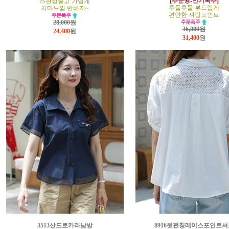
[주문짱-인기폭주]
스판성좋고 가볍게
후들후들 부드럽게
치마느낌 반바지~
편안한 셔링포인트
28,000원
36,000원
24,400
원
31,400
원
3513산드로카라남방
8916뒷펀칭레이스포인트셔