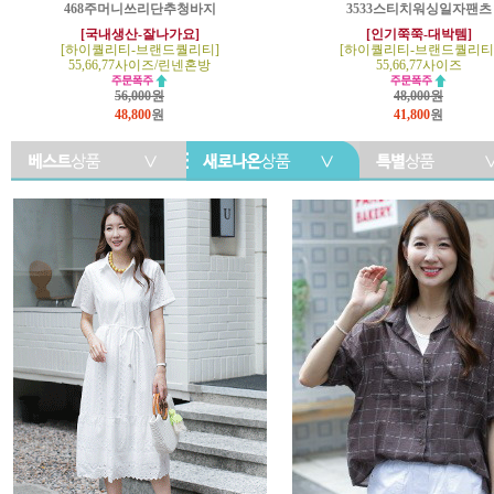
468주머니쓰리단추청바지
3533스티치워싱일자팬츠
[국내생산-잘나가요]
[인기쭉쭉-대박템]
[하이퀄리티-브랜드퀄리티]
[하이퀄리티-브랜드퀄리티
55,66,77사이즈/린넨혼방
55,66,77사이즈
56,000원
48,000원
48,800
원
41,800
원