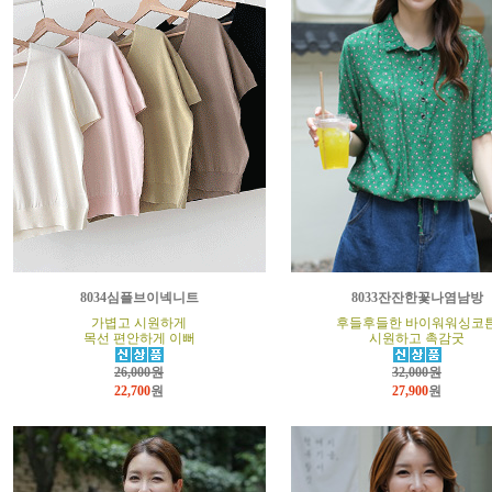
8034심플브이넥니트
8033잔잔한꽃나염남방
가볍고 시원하게
후들후들한 바이워워싱코
목선 편안하게 이뻐
시원하고 촉감굿
26,000원
32,000원
22,700
원
27,900
원