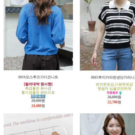
8016모스루즈가디건니트
8005루이카라린넨단가라니
[컬러대박 원사짱]
편안한핏감,시원한핏감
촉감좋은 원사감
핫썸머 심플모던하게
통기성좋은 패턴으로
26,000원
28,000원
22,700
원
24,400
원