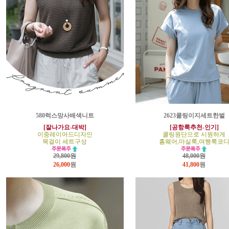
580럭스망사배색니트
2623쿨링이지세트한벌
[잘나가요-대박]
[공항룩추천-인기]
이중레이어드디자인
쿨링원단으로 시원하게
목걸이 세트구성
홈웨어,마실룩,여행룩코
29,800원
48,000원
26,000
원
41,800
원