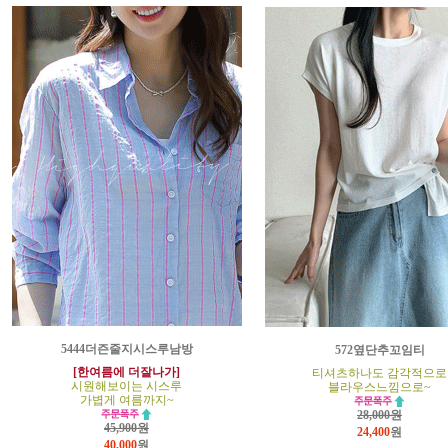
5444더즌줄지시스루남방
572옆단추꼬임티
[한여름에 더잘나가]
티셔츠하나도 감각적으로
시원해보이는 시스루
블라우스느낌으로~
가볍게 여름까지~
28,000원
45,900원
24,400
원
40,000
원