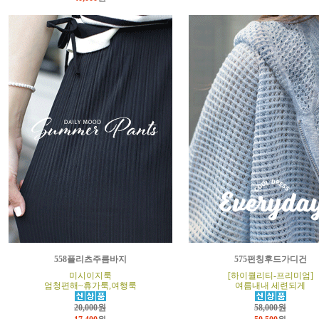
558플리츠주름바지
575펀칭후드가디건
미시이지룩
[하이퀄리티-프리미엄]
엄청편해~휴가룩,여행룩
여름내내 세련되게
20,000원
58,000원