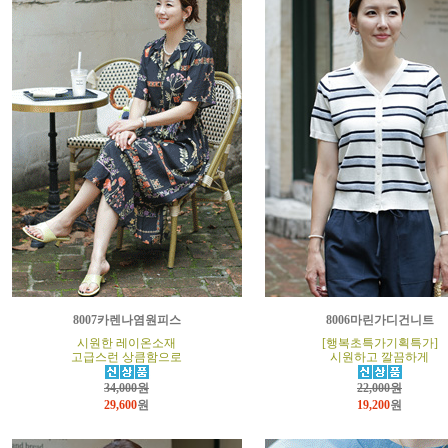
8007카렌나염원피스
8006마린가디건니트
시원한 레이온소재
[행복초특가기획특가]
고급스런 상큼함으로
시원하고 깔끔하게
34,000원
22,000원
29,600
원
19,200
원