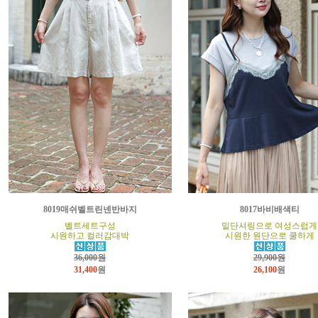
8019매쉬벨트린넨반바지
8017바비배색티
벨트세트구성
밑단셔링으로 여성스럽게
시원하고 컬러감대박
시원한 원단으로 쿨하게
36,000원
29,900원
31,400
원
26,100
원