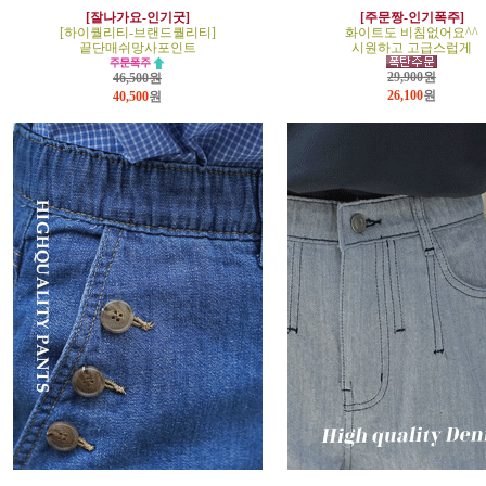
[잘나가요-인기굿]
[주문짱-인기폭주]
[하이퀄리티-브랜드퀄리티]
화이트도 비침없어요^^
끝단매쉬망사포인트
시원하고 고급스럽게
29,900원
46,500원
26,100
원
40,500
원