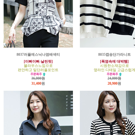
8037러플에스닉나염배색티
8035캡송단가라니트
[이뻐이뻐-날씬핏]
[폭염속에 대박템]
블라우스느낌으로
시원한소재감으로
편안하고 밑단러플포인트
옆라인 디테일 고급스럽
36,000원
24,000원
31,400
원
20,900
원