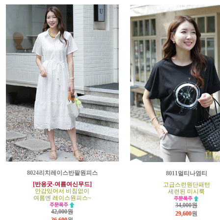
8024리치레이스반팔원피스
8011멀티나염티
[반응굿-여름여신무드]
고급스런원단패턴
안감있어서 비침없이
세련된 미시룩
여름엔 레이스원피스~
34,000원
42,000원
29,600
원