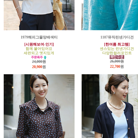
1979해피그물망배색티
1107뮤직린넨가디건
[시원해보여-인기]
[한여름 최고템]
함께 붙어있어요
센스있는 린넨가디건
세련되고 엣지있게
다양한컬러포인트
26,000원
24,000원
22,700
원
20,900
원