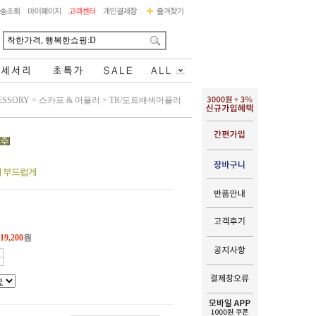
ESSORY
>
스카프 & 머플러
>
TR/도트배색머플러
 부드럽게
19,200
원