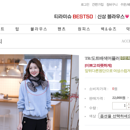
ACC
TR/도트배색머플러
[이쁘고 따뜻하게]
앞뒤다른원단으로 여성스럽게
소비자가격 :
0
원
22,000
원
>
판매가격 :
수량 :
색상 :