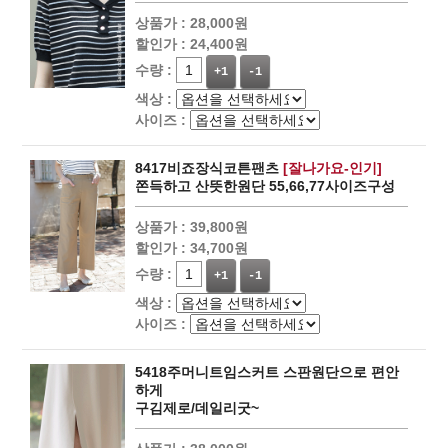
상품가 :
28,000원
할인가 :
24,400원
수량 :
+1
-1
색상 :
사이즈 :
8417비죠장식코튼팬츠
[잘나가요-인기]
쫀득하고 산뜻한원단 55,66,77사이즈구성
상품가 :
39,800원
할인가 :
34,700원
수량 :
+1
-1
색상 :
사이즈 :
5418주머니트임스커트 스판원단으로 편안
하게
구김제로/데일리굿~