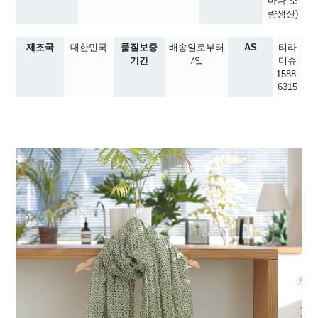
마다 소
량생산)
제조국
대한민국
품질보증
배송일로부터
AS
티라
기간
7일
미슈
1588-
6315