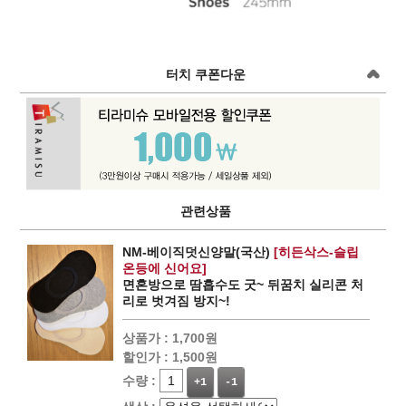
터치 쿠폰다운
관련상품
NM-베이직덧신양말(국산)
[히든삭스-슬립
온등에 신어요]
면혼방으로 땀흡수도 굿~ 뒤꿈치 실리콘 처
리로 벗겨짐 방지~!
상품가 :
1,700원
할인가 :
1,500원
수량 :
+1
-1