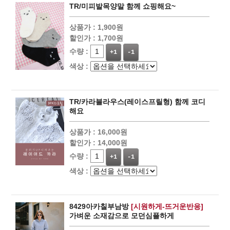
TR/미피발목양말 함께 쇼핑해요~
상품가 :
1,900원
할인가 :
1,700원
수량 :
+1
-1
색상 :
TR/카라블라우스(레이스프릴형) 함께 코디
해요
상품가 :
16,000원
할인가 :
14,000원
수량 :
+1
-1
색상 :
8429아카칠부남방
[시원하게-뜨거운반응]
가벼운 소재감으로 모던심플하게