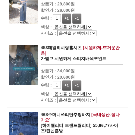
상품가 :
29,800원
할인가 :
26,000원
수량 :
+1
-1
색상 :
사이즈 :
453데일리셔링훌셔츠
[시원하게-뜨거운반
응]
가볍고 시원하게 스티치배색포인트
상품가 :
34,000원
할인가 :
29,600원
수량 :
+1
-1
색상 :
사이즈 :
468주머니쓰리단추청바지
[국내생산-잘나
가요]
[하이퀄리티-브랜드퀄리티] 55,66,77사이
즈/린넨혼방