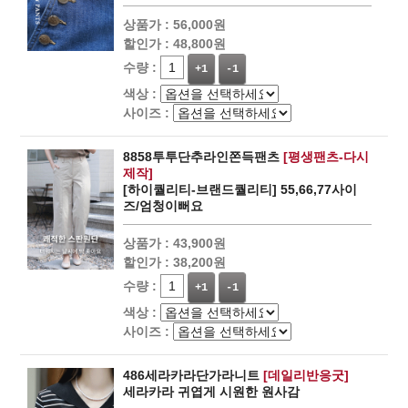
상품가 :
56,000원
할인가 :
48,800원
수량 :
+1
-1
색상 :
사이즈 :
8858투투단추라인쫀득팬츠
[평생팬츠-다시
제작]
[하이퀄리티-브랜드퀄리티] 55,66,77사이
즈/엄청이뻐요
상품가 :
43,900원
할인가 :
38,200원
수량 :
+1
-1
색상 :
사이즈 :
486세라카라단가라니트
[데일리반응굿]
세라카라 귀엽게 시원한 원사감