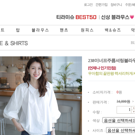
B
238이너프주름셔링블라
[언제나 인기만점]
우아함의 끝판왕 력셔리하게
소비자가격 :
0
원
34,000
원
>
판매가격 :
수량 :
색상 :
사이즈 :