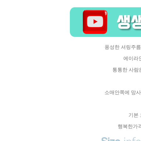
풍성한 셔링주름
에이라인
통통한 사람
소매안쪽에 망사
기본
행복한가격