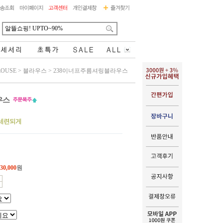
LOUSE
>
블라우스
>
238이너프주름셔링블라우스
우스
/세련되게
30,000
원