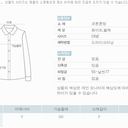
코튼혼방
화이트,블랙
ONE
드라이크리닝
없음
있음
55~날씬77
없음
상품의 색상은 개인 모니터의 해상도에 따
차이가 있을 수 있습니다
어깨너비
가슴둘레
소매길이
F
102
F