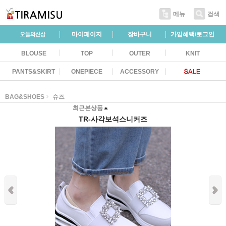
메뉴
검색
마이페이지
장바구니
가입혜택/로그인
BLOUSE
TOP
OUTER
KNIT
PANTS&SKIRT
ONEPIECE
ACCESSORY
BAG&SHOES
슈즈
최근본상품
TR-사각보석스니커즈