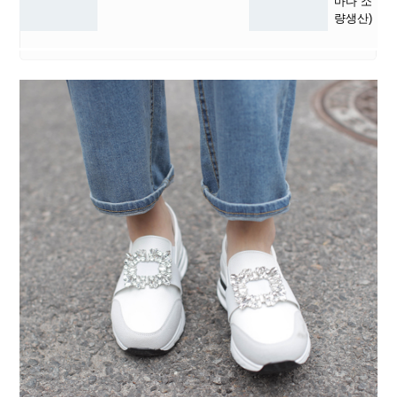
마다 소
량생산)