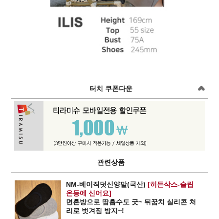
터치 쿠폰다운
관련상품
NM-베이직덧신양말(국산)
[히든삭스-슬립
온등에 신어요]
면혼방으로 땀흡수도 굿~ 뒤꿈치 실리콘 처
리로 벗겨짐 방지~!