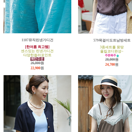
1107뮤직린넨가디건
579목걸이도트남방세트
[한여름 최고템]
3종세트를 몽땅
센스있는 린넨가디건
올킬코디완성~
다양한컬러포인트
28,000원
26,000원
24,700
원
22,900
원