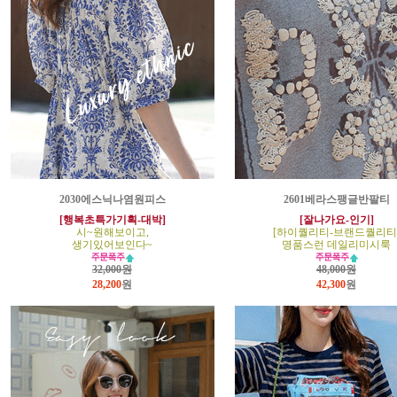
2030에스닉나염원피스
2601베라스팽글반팔티
[행복초특가기획-대박]
[잘나가요-인기]
시~원해보이고,
[하이퀄리티-브랜드퀄리티
생기있어보인다~
명품스런 데일리미시룩
32,000원
48,000원
28,200
원
42,300
원