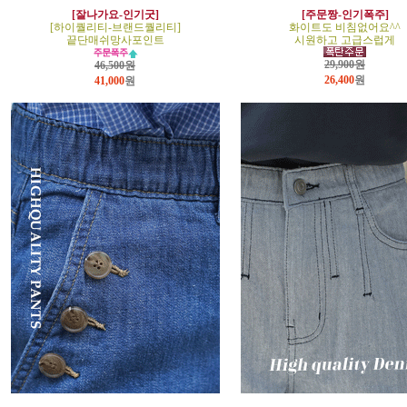
[잘나가요-인기굿]
[주문짱-인기폭주]
[하이퀄리티-브랜드퀄리티]
화이트도 비침없어요^^
끝단매쉬망사포인트
시원하고 고급스럽게
29,900원
46,500원
26,400
원
41,000
원