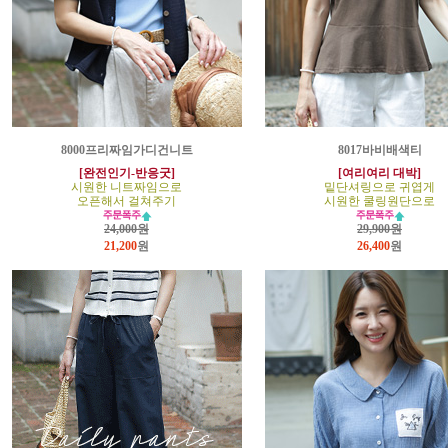
8000프리짜임가디건니트
8017바비배색티
[완전인기-반응굿]
[여리여리 대박]
시원한 니트짜임으로
밑단셔링으로 귀엽게
오픈해서 걸쳐주기
시원한 쿨링원단으로
24,000원
29,900원
21,200
원
26,400
원