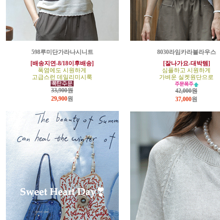
598루미단가라나시니트
8030라임카라블라우스
[배송지연-8/18이후배송]
[잘나가요-대박템]
폭염에도 시원하게
심플하고 시원하게
고급스런 데일리미시룩
가벼운 실켓원단으로
33,900원
42,000원
29,900
원
37,000
원