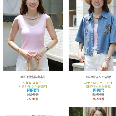
8027틴틴골지나시
8026데님자수남방
신축성 엄청굿~
자켓스타일로 편하게
시원하게 한여름코디
얇은데님원단으로
26,000원
32,000원
22,900
원
28,200
원