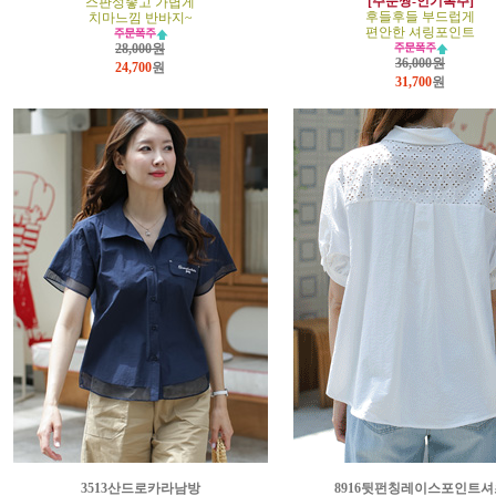
[주문짱-인기폭주]
스판성좋고 가볍게
후들후들 부드럽게
치마느낌 반바지~
편안한 셔링포인트
28,000원
36,000원
24,700
원
31,700
원
3513산드로카라남방
8916뒷펀칭레이스포인트셔