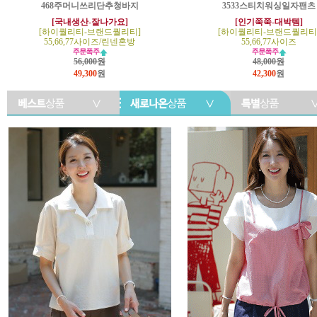
468주머니쓰리단추청바지
3533스티치워싱일자팬츠
[국내생산-잘나가요]
[인기쭉쭉-대박템]
[하이퀄리티-브랜드퀄리티]
[하이퀄리티-브랜드퀄리티
55,66,77사이즈/린넨혼방
55,66,77사이즈
56,000원
48,000원
49,300
원
42,300
원