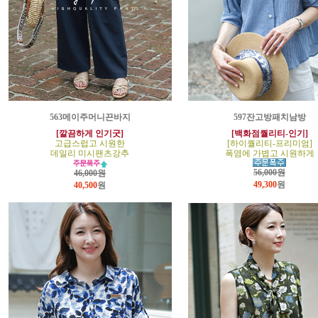
563메이주머니끈바지
597잔고방패치남방
[깔끔하게 인기굿]
[백화점퀄리티-인기]
고급스럽고 시원한
[하이퀄리티-프리미엄]
데일리 미시팬츠강추
폭염에 가볍고 시원하게
56,000원
46,000원
49,300
원
40,500
원