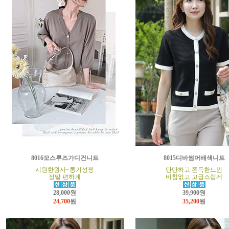
8016모스루즈가디건니트
8015디바썸머배색니트
시원한원사~통기성짱
탄탄하고 쫀득한느낌
정말 편하게
비침없고 고급스럽게
28,000원
39,900원
24,700
원
35,200
원