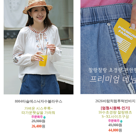
2626바람처럼투턱반바지
8004타슬에스닉자수블라우스
[엄청시원해-인기]
가벼운 시스루룩~
16수초경량 찰랑팬츠
따가운햇살을 가려줘
S~XL사이즈구성
29,900원
49,900원
26,400
원
44,000
원