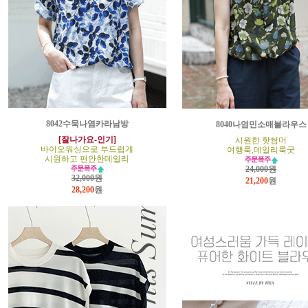
8042수묵나염카라남방
8040나염민소매블라우스
[잘나가요-인기]
시원한 핫썸머
바이오워싱으로 부드럽게
여행룩,데일리룩굿
시원하고 편안한데일리
24,000원
32,000원
21,200
원
28,200
원