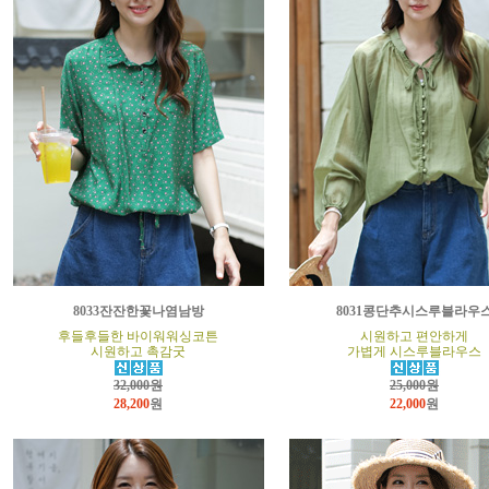
8033잔잔한꽃나염남방
8031콩단추시스루블라우
후들후들한 바이워워싱코튼
시원하고 편안하게
시원하고 촉감굿
가볍게 시스루블라우스
32,000원
25,000원
28,200
원
22,000
원