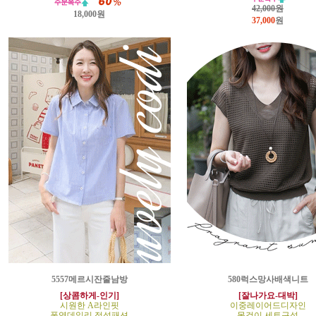
42,000원
18,000원
37,000
원
5557메르시잔줄남방
580럭스망사배색니트
[상콤하게-인기]
[잘나가요-대박]
시원한 A라인핏
이중레이어드디자인
폭염데일리 정석패션
목걸이 세트구성