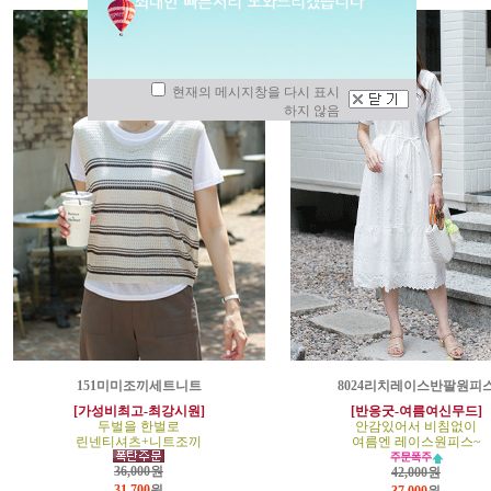
현재의 메시지창을 다시 표시
하지 않음
151미미조끼세트니트
8024리치레이스반팔원피
[가성비최고-최강시원]
[반응굿-여름여신무드]
두벌을 한벌로
안감있어서 비침없이
린넨티셔츠+니트조끼
여름엔 레이스원피스~
36,000원
42,000원
31,700
원