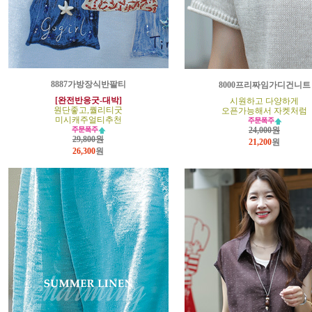
8887가방장식반팔티
8000프리짜임가디건니트
[완전반응굿-대박]
시원하고 다양하게
원단좋고,퀄리티굿
오픈가능해서 자켓처럼
미시캐주얼티추천
24,000원
29,800원
21,200
원
26,300
원