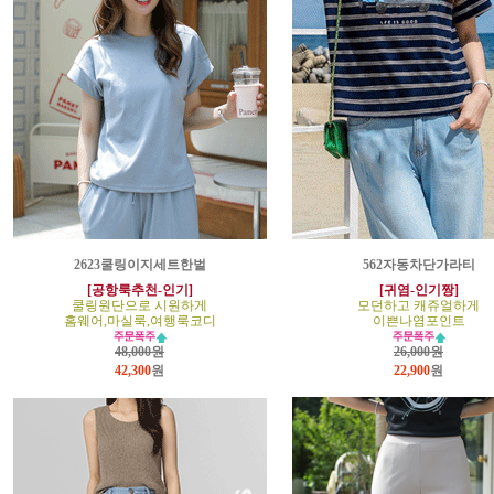
2623쿨링이지세트한벌
562자동차단가라티
[공항룩추천-인기]
[귀염-인기짱]
쿨링원단으로 시원하게
모던하고 캐쥬얼하게
홈웨어,마실룩,여행룩코디
이쁜나염포인트
48,000원
26,000원
42,300
원
22,900
원