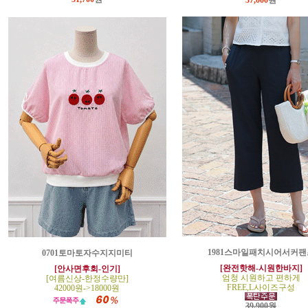
37,000
원
1981스마일패치시어서커팬
0701토마토자수지지미티
[완전핫해-시원한바지]
[안사면후회-인기]
엄청 시원하고 편하게
[여름신상-한정수량만]
FREE,L사이즈구성
42000원->18000원
39,900원