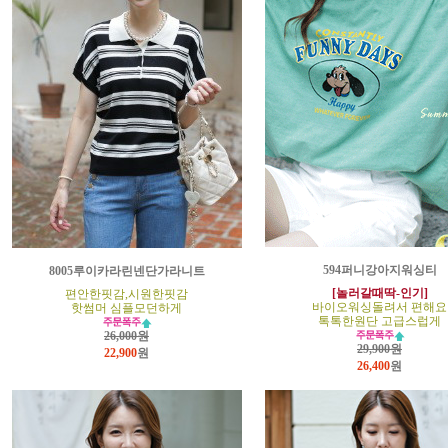
594퍼니강아지워싱티
8005루이카라린넨단가라니트
[놀러갈때딱-인기]
편안한핏감,시원한핏감
바이오워싱돌려서 편해요
핫썸머 심플모던하게
톡톡한원단 고급스럽게
26,000원
29,900원
22,900
원
26,400
원