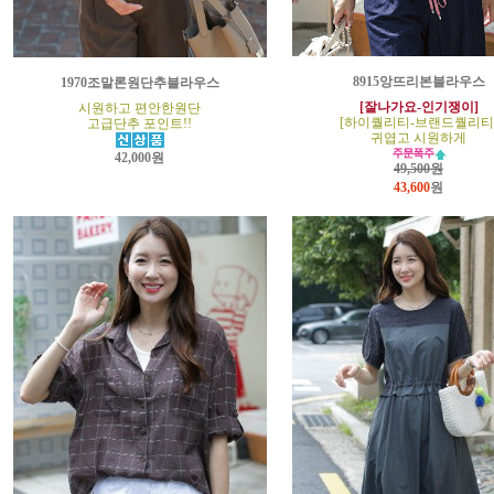
8915앙뜨리본블라우스
1970조말론원단추블라우스
[잘나가요-인기쟁이]
시원하고 편안한원단
[하이퀄리티-브랜드퀄리티
고급단추 포인트!!
귀엽고 시원하게
42,000원
49,500원
43,600
원