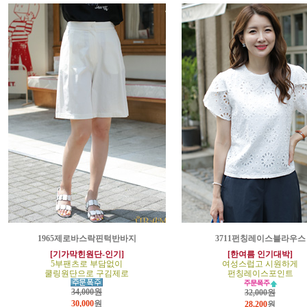
1965제로바스락핀턱반바지
3711펀칭레이스블라우스
[기가막힌원단-인기]
[한여름 인기대박]
5부팬츠로 부담없이
여성스럽고 시원하게
쿨링원단으로 구김제로
펀칭레이스포인트
34,000원
32,000원
30,000
원
28,200
원