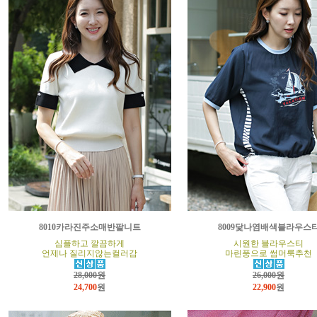
8010카라진주소매반팔니트
8009닻나염배색블라우스
심플하고 깔끔하게
시원한 블라우스티
언제나 질리지않는컬러감
마린풍으로 썸머룩추천
28,000원
26,000원
24,700
원
22,900
원