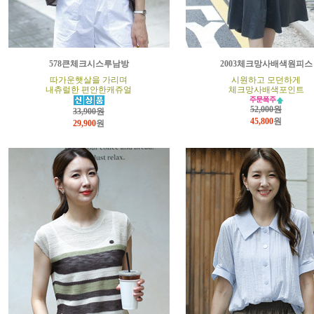
578큰체크시스루남방
2003체크망사배색원피스
따가운햇살을 가리며
시원하고 모던하게
내츄럴한 편안한캐쥬얼
체크망사배색포인트
52,000원
33,900원
45,800
원
29,900
원