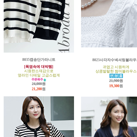
8035캡송단가라니트
8023사각자수넥셔링블라우
[폭염속에 대박템]
귀엽고 시원하게
시원한소재감으로
상큼발랄한 썸머블라우스
옆라인 디테일 고급스럽게
21,900원
24,000원
19,300
원
21,200
원