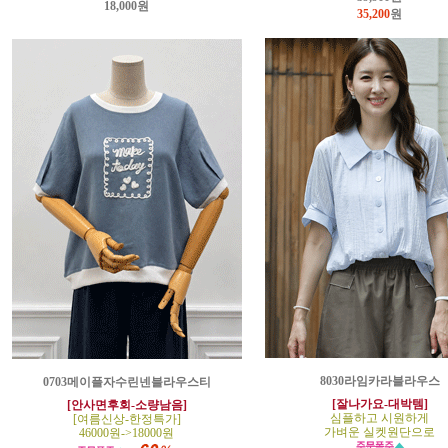
18,000원
35,200
원
8030라임카라블라우스
0703메이플자수린넨블라우스티
[잘나가요-대박템]
[안사면후회-소량남음]
심플하고 시원하게
[여름신상-한정특가]
가벼운 실켓원단으로
46000원->18000원