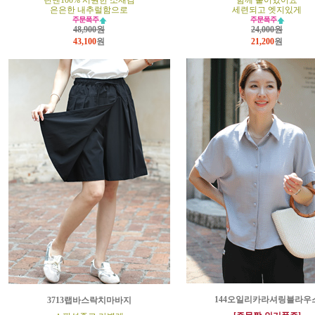
린넨100% 시원한 소재감
함께 붙어있어요
은은한 내추럴함으로
세련되고 엣지있게
48,900원
24,000원
43,100
원
21,200
원
144오일리카라셔링블라우
3713랩바스락치마바지