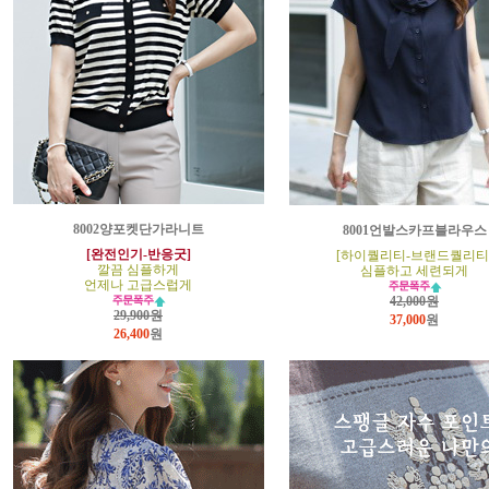
8002양포켓단가라니트
8001언발스카프블라우스
[완전인기-반응굿]
[하이퀄리티-브랜드퀄리티
깔끔 심플하게
심플하고 세련되게
언제나 고급스럽게
42,000원
29,900원
37,000
원
26,400
원