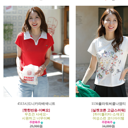
4513시드니카라배색니트
1136플라워써클나염티
[핫한반응-이뻐요]
[실켓코튼 고급스러워]
무조건 사세요~
[하이퀄리티-소재굿]
시원하고 너무이뻐
여성스런 코디아이템
29,900원
34,000원