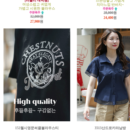
[러블리 대박템]
스판성좋고 가볍게
여성스럽고 귀엽게
치마느낌 반바지~
가볍고 시원한 블라우스
28,000원
32,000원
24,400
원
27,900
원
152첼시영문써클블라우스티
3513산드로카라남방