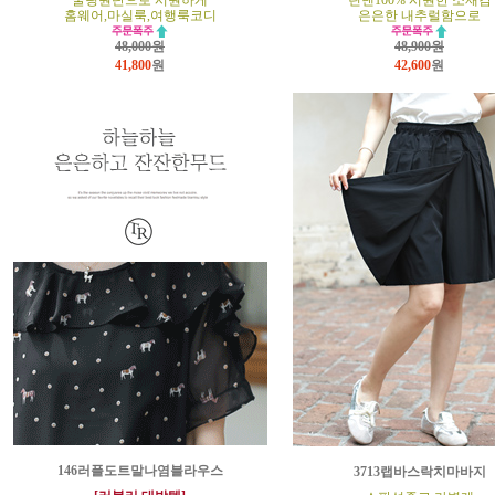
쿨링원단으로 시원하게
린넨100% 시원한 소재감
홈웨어,마실룩,여행룩코디
은은한 내추럴함으로
48,000원
48,900원
41,800
원
42,600
원
146러플도트말나염블라우스
3713랩바스락치마바지