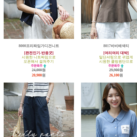
8000프리짜임가디건니트
8017바비배색티
[완전인기-반응굿]
[여리여리 대박]
시원한 니트짜임으로
밑단셔링으로 귀엽게
오픈해서 걸쳐주기
시원한 쿨링원단으로
24,000원
29,900원
20,900
원
26,100
원