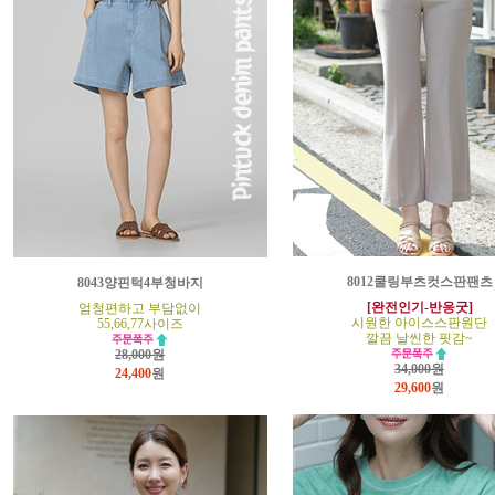
8012쿨링부츠컷스판팬츠
8043양핀턱4부청바지
[완전인기-반응굿]
엄청편하고 부담없이
시원한 아이스스판원단
55,66,77사이즈
깔끔 날씬한 핏감~
28,000원
34,000원
24,400
원
29,600
원