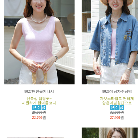
8027틴틴골지나시
8026데님자수남방
신축성 엄청굿~
자켓스타일로 편하게
시원하게 한여름코디
얇은데님원단으로
26,000원
32,000원
22,700
원
27,900
원