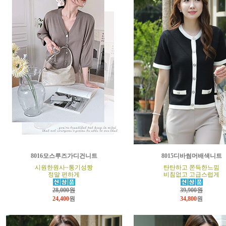
8016모스루즈가디건니트
8015디바썸머배색니트
시원한원사~통기성짱
탄탄하고 쫀득한느낌
정말 편하게
비침없고 고급스럽게
28,000원
39,900원
24,400
원
34,800
원