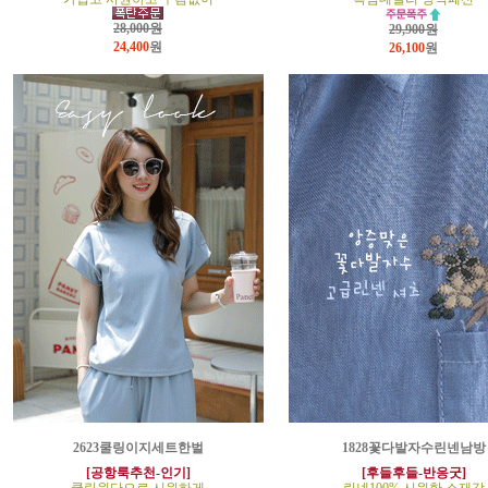
28,000원
29,900원
24,400
원
26,100
원
2623쿨링이지세트한벌
1828꽃다발자수린넨남방
[공항룩추천-인기]
[후들후들-반응굿]