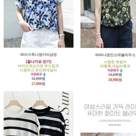
8042수묵나염카라남방
8040나염민소매블라우스
[잘나가요-인기]
시원한 핫썸머
바이오워싱으로 부드럽게
여행룩,데일리룩굿
시원하고 편안한데일리
24,000원
32,000원
20,900
원
27,900
원