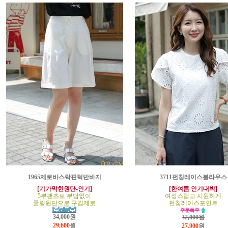
1965제로바스락핀턱반바지
3711펀칭레이스블라우스
[기가막힌원단-인기]
[한여름 인기대박]
5부팬츠로 부담없이
여성스럽고 시원하게
쿨링원단으로 구김제로
펀칭레이스포인트
34,000원
32,000원
29,600
원
27,900
원