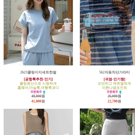
2623쿨링이지세트한벌
562자동차단가라티
[공항룩추천-인기]
[귀염-인기짱]
쿨링원단으로 시원하게
모던하고 캐쥬얼하게
홈웨어,마실룩,여행룩코디
이쁜나염포인트
48,000원
26,000원
41,800
원
22,700
원