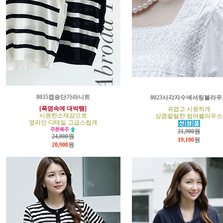
8035캡송단가라니트
8023사각자수넥셔링블라우
[폭염속에 대박템]
귀엽고 시원하게
시원한소재감으로
상큼발랄한 썸머블라우스
옆라인 디테일 고급스럽게
21,900원
24,000원
19,100
원
20,900
원