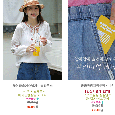
2626바람처럼투턱반바지
8004타슬에스닉자수블라우스
[엄청시원해-인기]
가벼운 시스루룩~
16수초경량 찰랑팬츠
따가운햇살을 가려줘
S~XL사이즈구성
29,900원
49,900원
26,100
원
43,500
원