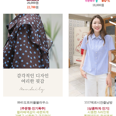
26,000원
18,000원
22,700
원
8041도트러플블라우스
5557메르시잔줄남방
[주문짱-인기폭주]
[상콤하게-인기]
컬러배색감이 세련되게
시원한 A라인핏
가볍고 시원하고 구김없이
폭염데일리 정석패션