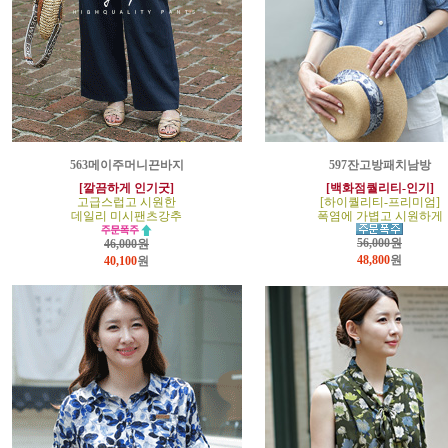
563메이주머니끈바지
597잔고방패치남방
[깔끔하게 인기굿]
[백화점퀄리티-인기]
고급스럽고 시원한
[하이퀄리티-프리미엄]
데일리 미시팬츠강추
폭염에 가볍고 시원하게
56,000원
46,000원
48,800
원
40,100
원