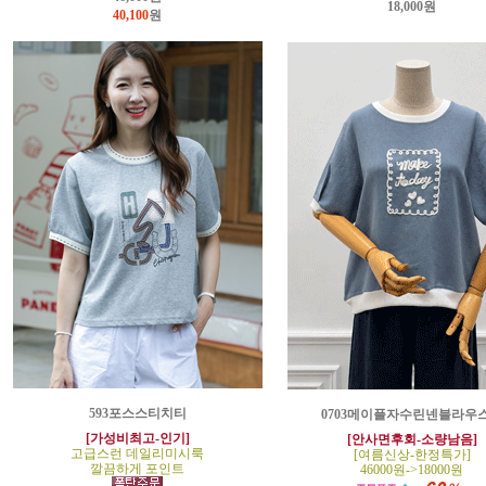
18,000원
40,100
원
593포스스티치티
0703메이플자수린넨블라우
[가성비최고-인기]
[안사면후회-소량남음]
고급스런 데일리미시룩
[여름신상-한정특가]
깔끔하게 포인트
46000원->18000원