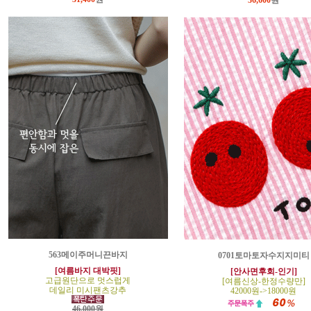
36,600
원
563메이주머니끈바지
0701토마토자수지지미티
[여름바지 대박핏]
[안사면후회-인기]
고급원단으로 멋스럽게
[여름신상-한정수량만]
데일리 미시팬츠강추
42000원->18000원
46,000원