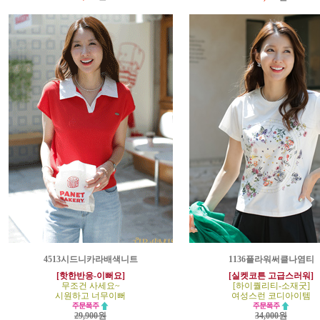
4513시드니카라배색니트
1136플라워써클나염티
[핫한반응-이뻐요]
[실켓코튼 고급스러워]
무조건 사세요~
[하이퀄리티-소재굿]
시원하고 너무이뻐
여성스런 코디아이템
29,900원
34,000원