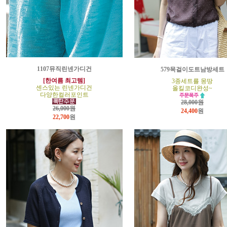
1107뮤직린넨가디건
579목걸이도트남방세트
[한여름 최고템]
3종세트를 몽땅
센스있는 린넨가디건
올킬코디완성~
다양한컬러포인트
28,000원
26,000원
24,400
원
22,700
원