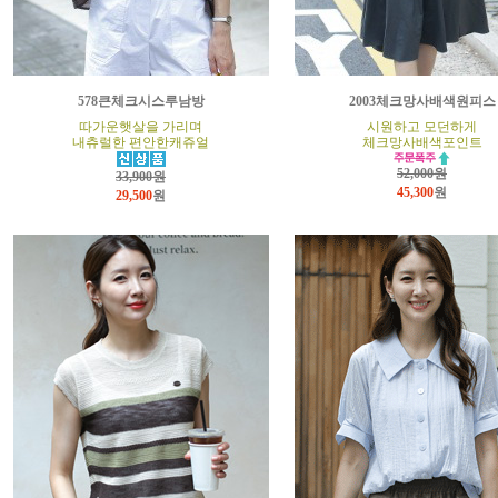
578큰체크시스루남방
2003체크망사배색원피스
따가운햇살을 가리며
시원하고 모던하게
내츄럴한 편안한캐쥬얼
체크망사배색포인트
52,000원
33,900원
45,300
원
29,500
원