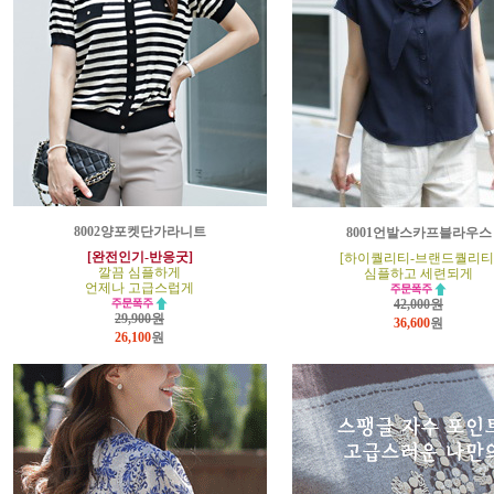
8002양포켓단가라니트
8001언발스카프블라우스
[완전인기-반응굿]
[하이퀄리티-브랜드퀄리티
깔끔 심플하게
심플하고 세련되게
언제나 고급스럽게
42,000원
29,900원
36,600
원
26,100
원