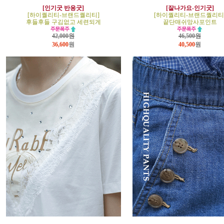
[인기굿 반응굿]
[잘나가요-인기굿]
[하이퀄리티-브랜드퀄리티]
[하이퀄리티-브랜드퀄리티
후들후들 구김없고 세련되게
끝단매쉬망사포인트
42,000원
46,500원
36,600
원
40,500
원