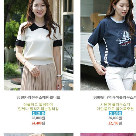
8010카라진주소매반팔니트
8009닻나염배색블라우스
심플하고 깔끔하게
시원한 블라우스티
언제나 질리지않는컬러감
마린풍으로 썸머룩추천
28,000원
26,000원
24,400
원
22,700
원