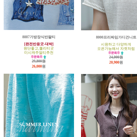
8887가방장식반팔티
8000프리짜임가디건니트
[완전반응굿-대박]
시원하고 다양하게
원단좋고,퀄리티굿
오픈가능해서 자켓처럼
미시캐주얼티추천
24,000원
29,800원
20,900
원
26,000
원