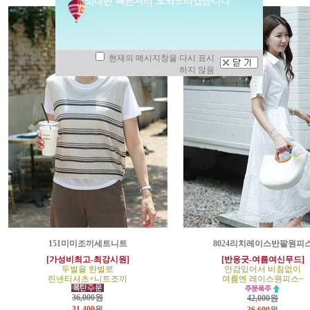
현재의 메시지창을 다시 표시
하지 않음
151미미조끼세트니트
8024리치레이스반팔원피
[가성비최고-최강시원]
[반응굿-여름여신무드]
두벌을 한벌로
안감있어서 비침없이
린넨티셔츠+니트조끼
여름엔 레이스원피스~
36,000원
42,000원
31,400
원