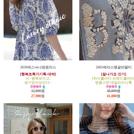
2030에스닉나염원피스
2601베라스팽글반팔티
[행복초특가기획-대박]
[잘나가요-인기]
시~원해보이고,
[하이퀄리티-브랜드퀄리티
생기있어보인다~
명품스런 데일리미시룩
32,000원
48,000원
27,900
원
41,800
원