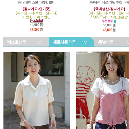
2619레이스브이컷반팔티
468주머니쓰리단추청바
[잘나가요-인기굿]
[국내생산-잘나가요]
[하이퀄리티-브랜드퀄리티]
[하이퀄리티-브랜드퀄리티
시원한 아이스원단
55,66,77사이즈/린넨혼방
44,000원
56,000원
38,300
원
48,800
원