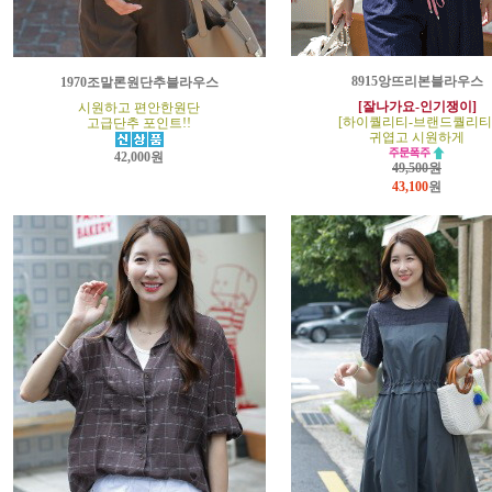
8915앙뜨리본블라우스
1970조말론원단추블라우스
[잘나가요-인기쟁이]
시원하고 편안한원단
[하이퀄리티-브랜드퀄리티
고급단추 포인트!!
귀엽고 시원하게
42,000원
49,500원
43,100
원