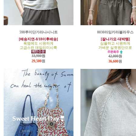
598루미단가라나시니트
8030라임카라블라우스
[배송지연-8/18이후배송]
[잘나가요-대박템]
폭염에도 시원하게
심플하고 시원하게
고급스런 데일리미시룩
가벼운 실켓원단으로
33,900원
42,000원
29,500
원
36,600
원