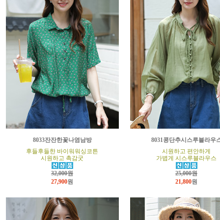
8033잔잔한꽃나염남방
8031콩단추시스루블라우
후들후들한 바이워워싱코튼
시원하고 편안하게
시원하고 촉감굿
가볍게 시스루블라우스
32,000원
25,000원
27,900
원
21,800
원