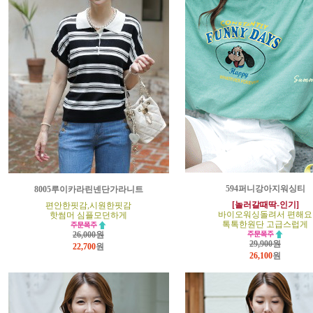
594퍼니강아지워싱티
8005루이카라린넨단가라니트
[놀러갈때딱-인기]
편안한핏감,시원한핏감
바이오워싱돌려서 편해요
핫썸머 심플모던하게
톡톡한원단 고급스럽게
26,000원
29,900원
22,700
원
26,100
원