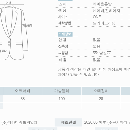
레이온혼방
네이비,진베이지
ONE
드라이크리닝
없음
없음
55~날씬77
없음
상품의 색상은 개인 모니터의 해상도에 따
차이가 있을 수 있습니다
어깨너비
가슴둘레
소매길이
38
100
28
(주)티라미슈협력업체
제조년월
2026.05 이후 (주문시마다