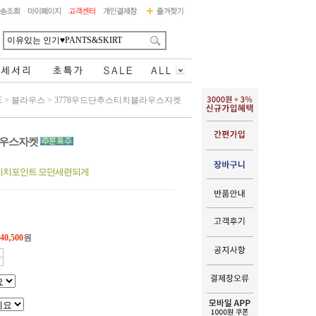
E
>
블라우스
>
3778우드단추스티치블라우스자켓
라우스자켓
티치포인트 모던세련되게
40,500
원