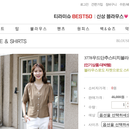
BLOUS
3778우드단추스티치블
[인기상품-대박템]
블라우스로도 자켓으로도 스
소비자가격 :
0
원
46,000
원
>
판매가격 :
수량 :
색상 :
사이즈 :