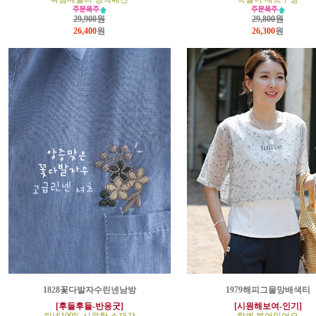
29,900원
29,800원
26,400
원
26,300
원
1828꽃다발자수린넨남방
1979해피그물망배색티
[후들후들-반응굿]
[시원해보여-인기]