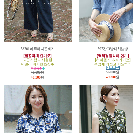
563메이주머니끈바지
597잔고방패치남방
[깔끔하게 인기굿]
[백화점퀄리티-인기]
고급스럽고 시원한
[하이퀄리티-프리미엄]
데일리 미시팬츠강추
폭염에 가볍고 시원하게
56,000원
46,000원
49,300
원
40,500
원