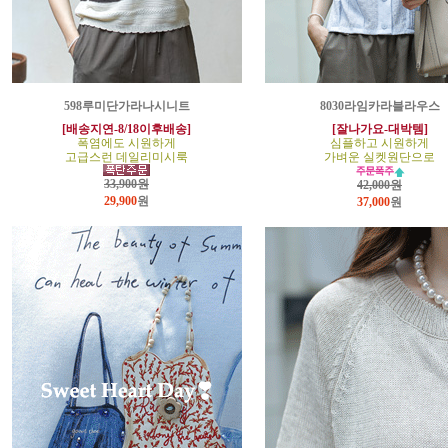
598루미단가라나시니트
8030라임카라블라우스
[배송지연-8/18이후배송]
[잘나가요-대박템]
폭염에도 시원하게
심플하고 시원하게
고급스런 데일리미시룩
가벼운 실켓원단으로
33,900원
42,000원
29,900
원
37,000
원