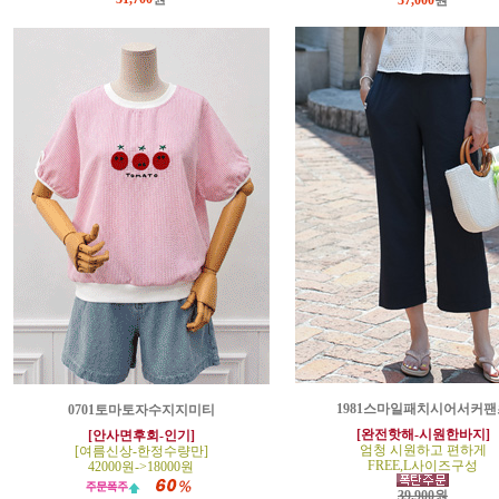
37,000
원
1981스마일패치시어서커팬
0701토마토자수지지미티
[완전핫해-시원한바지]
[안사면후회-인기]
엄청 시원하고 편하게
[여름신상-한정수량만]
FREE,L사이즈구성
42000원->18000원
39,900원