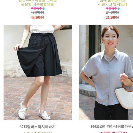
린넨100% 시원한 소재감
함께 붙어있어요
은은한 내추럴함으로
세련되고 엣지있게
48,900원
24,000원
43,100
원
21,200
원
144오일리카라셔링블라우
3713랩바스락치마바지