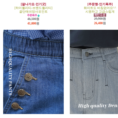
[잘나가요-인기굿]
[주문짱-인기폭주]
[하이퀄리티-브랜드퀄리티]
화이트도 비침없어요^^
끝단매쉬망사포인트
시원하고 고급스럽게
29,900원
46,500원
26,400
원
41,000
원