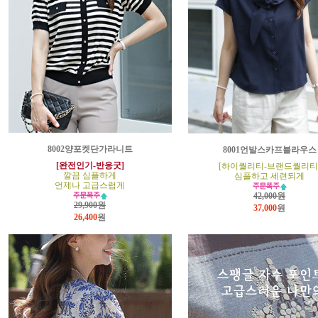
8002양포켓단가라니트
8001언발스카프블라우스
[완전인기-반응굿]
[하이퀄리티-브랜드퀄리티
깔끔 심플하게
심플하고 세련되게
언제나 고급스럽게
42,000원
29,900원
37,000
원
26,400
원