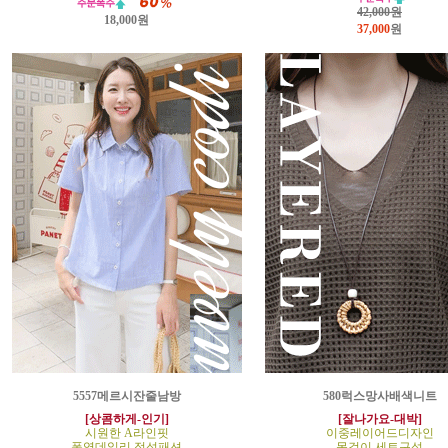
42,000원
18,000원
37,000
원
5557메르시잔줄남방
580럭스망사배색니트
[상콤하게-인기]
[잘나가요-대박]
시원한 A라인핏
이중레이어드디자인
폭염데일리 정석패션
목걸이 세트구성