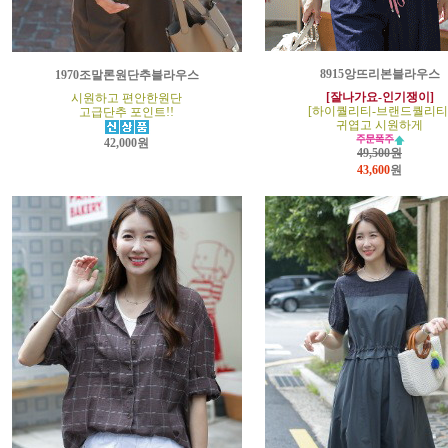
8915앙뜨리본블라우스
1970조말론원단추블라우스
[잘나가요-인기쟁이]
시원하고 편안한원단
[하이퀄리티-브랜드퀄리티
고급단추 포인트!!
귀엽고 시원하게
42,000원
49,500원
43,600
원