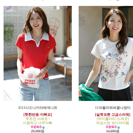
4513시드니카라배색니트
1136플라워써클나염티
[핫한반응-이뻐요]
[실켓코튼 고급스러워]
무조건 사세요~
[하이퀄리티-소재굿]
시원하고 너무이뻐
여성스런 코디아이템
29,900원
34,000원