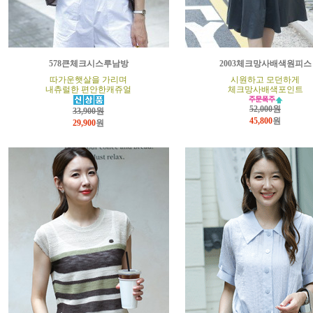
578큰체크시스루남방
2003체크망사배색원피스
따가운햇살을 가리며
시원하고 모던하게
내츄럴한 편안한캐쥬얼
체크망사배색포인트
52,000원
33,900원
45,800
원
29,900
원