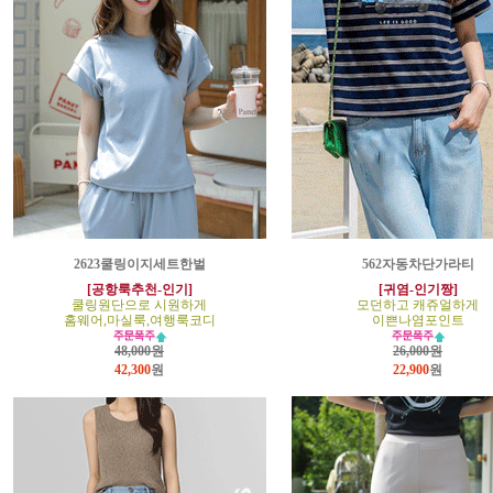
2623쿨링이지세트한벌
562자동차단가라티
[공항룩추천-인기]
[귀염-인기짱]
쿨링원단으로 시원하게
모던하고 캐쥬얼하게
홈웨어,마실룩,여행룩코디
이쁜나염포인트
48,000원
26,000원
42,300
원
22,900
원