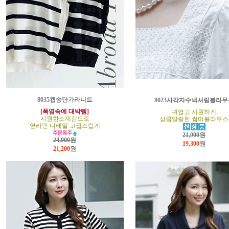
8035캡송단가라니트
8023사각자수넥셔링블라우
[폭염속에 대박템]
귀엽고 시원하게
시원한소재감으로
상큼발랄한 썸머블라우스
옆라인 디테일 고급스럽게
21,900원
24,000원
19,300
원
21,200
원