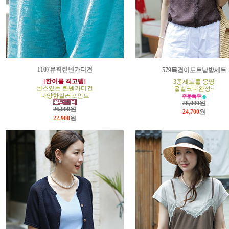
1107뮤직린넨가디건
579목걸이도트남방세트
[한여름 최고템]
3종세트를 몽땅
센스있는 린넨가디건
올킬코디완성~
다양한컬러포인트
28,000원
26,000원
24,700
원
22,900
원