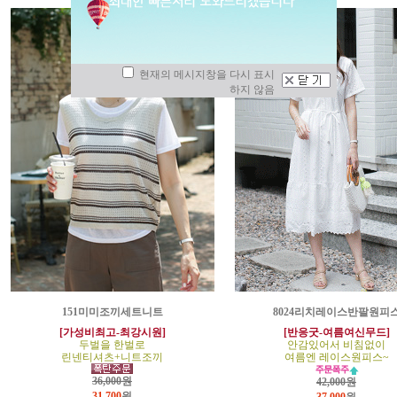
현재의 메시지창을 다시 표시
하지 않음
151미미조끼세트니트
8024리치레이스반팔원피
[가성비최고-최강시원]
[반응굿-여름여신무드]
두벌을 한벌로
안감있어서 비침없이
린넨티셔츠+니트조끼
여름엔 레이스원피스~
36,000원
42,000원
31,700
원