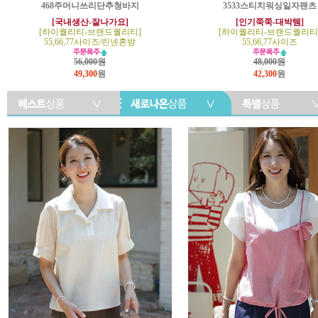
468주머니쓰리단추청바지
3533스티치워싱일자팬츠
[국내생산-잘나가요]
[인기쭉쭉-대박템]
[하이퀄리티-브랜드퀄리티]
[하이퀄리티-브랜드퀄리티
55,66,77사이즈/린넨혼방
55,66,77사이즈
56,000원
48,000원
49,300
원
42,300
원