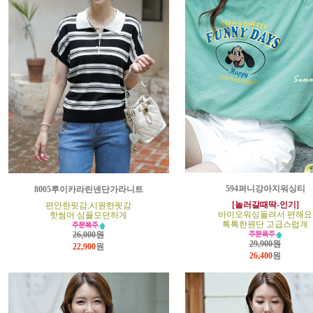
594퍼니강아지워싱티
8005루이카라린넨단가라니트
[놀러갈때딱-인기]
편안한핏감,시원한핏감
바이오워싱돌려서 편해요
핫썸머 심플모던하게
톡톡한원단 고급스럽게
26,000원
29,900원
22,900
원
26,400
원