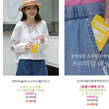
2626바람처럼투턱반바지
8004타슬에스닉자수블라우스
[엄청시원해-인기]
가벼운 시스루룩~
16수초경량 찰랑팬츠
따가운햇살을 가려줘
S~XL사이즈구성
29,900원
49,900원
26,400
원
44,000
원