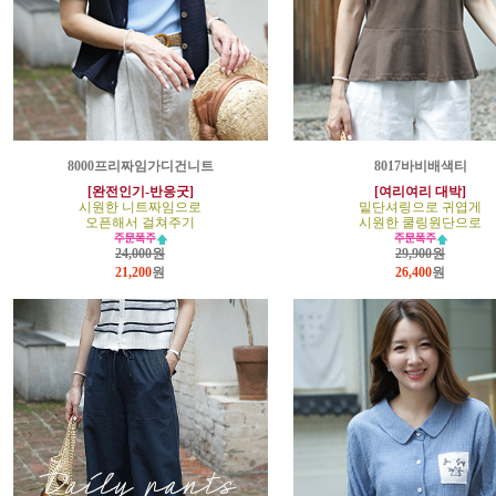
8000프리짜임가디건니트
8017바비배색티
[완전인기-반응굿]
[여리여리 대박]
시원한 니트짜임으로
밑단셔링으로 귀엽게
오픈해서 걸쳐주기
시원한 쿨링원단으로
24,000원
29,900원
21,200
원
26,400
원