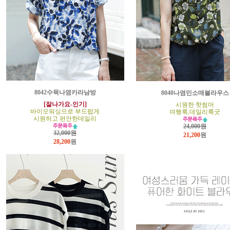
8042수묵나염카라남방
8040나염민소매블라우스
[잘나가요-인기]
시원한 핫썸머
바이오워싱으로 부드럽게
여행룩,데일리룩굿
시원하고 편안한데일리
24,000원
32,000원
21,200
원
28,200
원