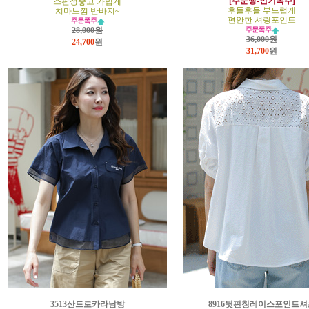
[주문짱-인기폭주]
스판성좋고 가볍게
후들후들 부드럽게
치마느낌 반바지~
편안한 셔링포인트
28,000원
36,000원
24,700
원
31,700
원
3513산드로카라남방
8916뒷펀칭레이스포인트셔