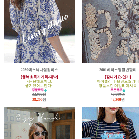
2030에스닉나염원피스
2601베라스팽글반팔티
[행복초특가기획-대박]
[잘나가요-인기]
시~원해보이고,
[하이퀄리티-브랜드퀄리티
생기있어보인다~
명품스런 데일리미시룩
32,000원
48,000원
28,200
원
42,300
원