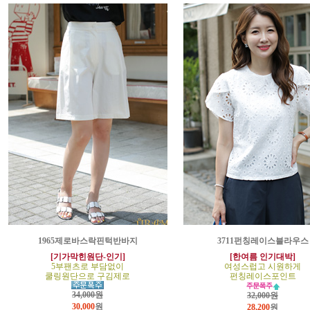
1965제로바스락핀턱반바지
3711펀칭레이스블라우스
[기가막힌원단-인기]
[한여름 인기대박]
5부팬츠로 부담없이
여성스럽고 시원하게
쿨링원단으로 구김제로
펀칭레이스포인트
34,000원
32,000원
30,000
원
28,200
원