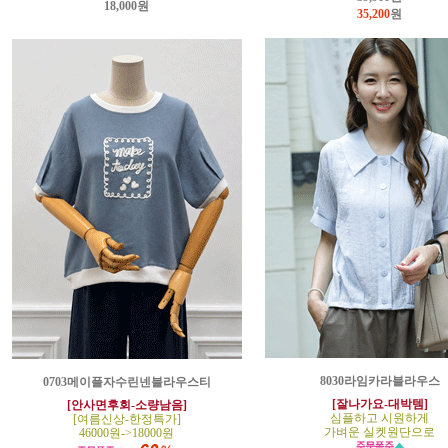
18,000원
35,200
원
8030라임카라블라우스
0703메이플자수린넨블라우스티
[잘나가요-대박템]
[안사면후회-소량남음]
심플하고 시원하게
[여름신상-한정특가]
가벼운 실켓원단으로
46000원->18000원