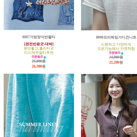
8887가방장식반팔티
8000프리짜임가디건니트
[완전반응굿-대박]
시원하고 다양하게
원단좋고,퀄리티굿
오픈가능해서 자켓처럼
미시캐주얼티추천
24,000원
29,800원
21,200
원
26,300
원