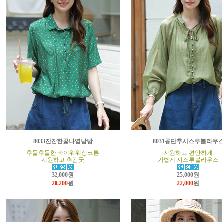
8033잔잔한꽃나염남방
8031콩단추시스루블라우
후들후들한 바이워워싱코튼
시원하고 편안하게
시원하고 촉감굿
가볍게 시스루블라우스
32,000원
25,000원
28,200
원
22,000
원