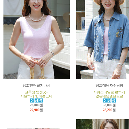
8027틴틴골지나시
8026데님자수남방
신축성 엄청굿~
자켓스타일로 편하게
시원하게 한여름코디
얇은데님원단으로
26,000원
32,000원
22,900
원
28,200
원