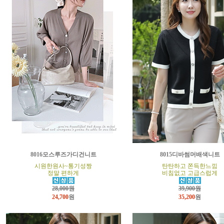
8016모스루즈가디건니트
8015디바썸머배색니트
시원한원사~통기성짱
탄탄하고 쫀득한느낌
정말 편하게
비침없고 고급스럽게
28,000원
39,900원
24,700
원
35,200
원