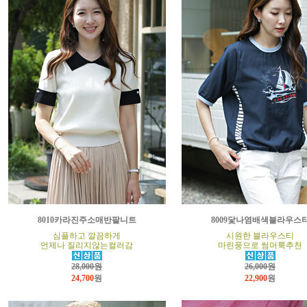
8010카라진주소매반팔니트
8009닻나염배색블라우스
심플하고 깔끔하게
시원한 블라우스티
언제나 질리지않는컬러감
마린풍으로 썸머룩추천
28,000원
26,000원
24,700
원
22,900
원