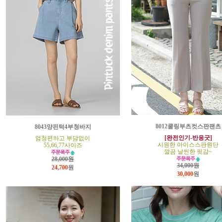
8012쿨링부츠컷스판팬츠
8043양핀턱4부청바지
[완전인기-반응굿]
엄청편하고 부담없이
시원한 아이스스판원단
55,66,77사이즈
깔끔 날씬한 핏감~
28,000원
34,000원
24,700
원
30,000
원