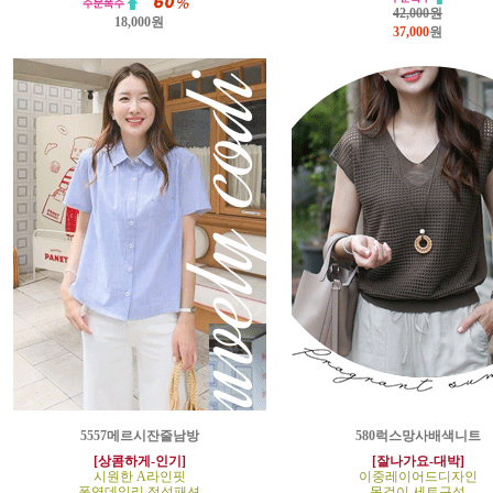
42,000원
18,000원
37,000
원
5557메르시잔줄남방
580럭스망사배색니트
[상콤하게-인기]
[잘나가요-대박]
시원한 A라인핏
이중레이어드디자인
폭염데일리 정석패션
목걸이 세트구성