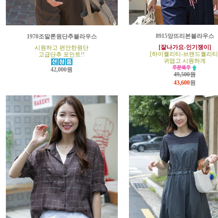
8915앙뜨리본블라우스
1970조말론원단추블라우스
[잘나가요-인기쟁이]
시원하고 편안한원단
[하이퀄리티-브랜드퀄리티
고급단추 포인트!!
귀엽고 시원하게
42,000원
49,500원
43,600
원