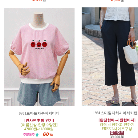
37,000
원
1981스마일패치시어서커팬
0701토마토자수지지미티
[완전핫해-시원한바지]
[안사면후회-인기]
엄청 시원하고 편하게
[여름신상-한정수량만]
FREE,L사이즈구성
42000원->18000원
39,900원