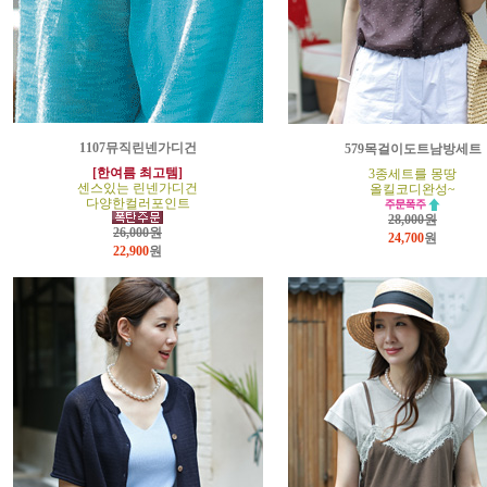
1107뮤직린넨가디건
579목걸이도트남방세트
[한여름 최고템]
3종세트를 몽땅
센스있는 린넨가디건
올킬코디완성~
다양한컬러포인트
28,000원
26,000원
24,700
원
22,900
원