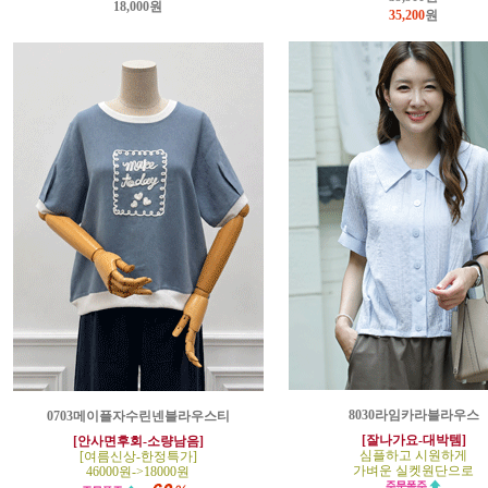
18,000원
35,200
원
8030라임카라블라우스
0703메이플자수린넨블라우스티
[잘나가요-대박템]
[안사면후회-소량남음]
심플하고 시원하게
[여름신상-한정특가]
가벼운 실켓원단으로
46000원->18000원