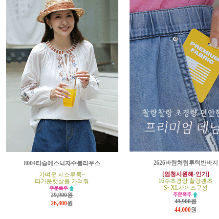
2626바람처럼투턱반바지
8004타슬에스닉자수블라우스
[엄청시원해-인기]
가벼운 시스루룩~
16수초경량 찰랑팬츠
따가운햇살을 가려줘
S~XL사이즈구성
29,900원
49,900원
26,400
원
44,000
원