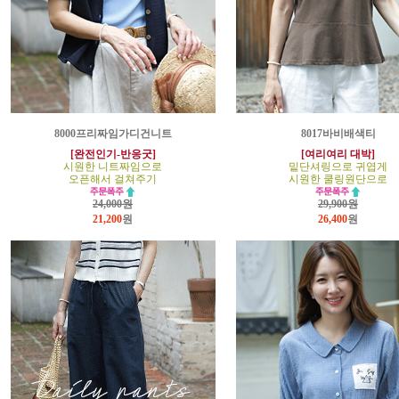
8000프리짜임가디건니트
8017바비배색티
[완전인기-반응굿]
[여리여리 대박]
시원한 니트짜임으로
밑단셔링으로 귀엽게
오픈해서 걸쳐주기
시원한 쿨링원단으로
24,000원
29,900원
21,200
원
26,400
원