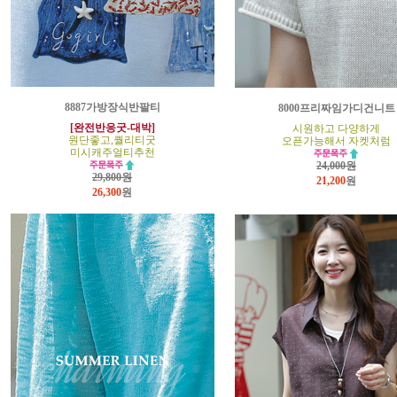
8887가방장식반팔티
8000프리짜임가디건니트
[완전반응굿-대박]
시원하고 다양하게
원단좋고,퀄리티굿
오픈가능해서 자켓처럼
미시캐주얼티추천
24,000원
29,800원
21,200
원
26,300
원