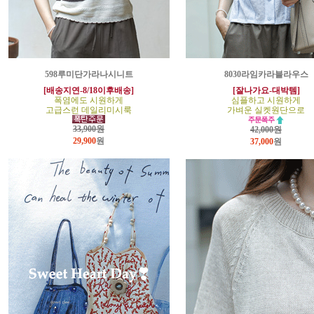
598루미단가라나시니트
8030라임카라블라우스
[배송지연-8/18이후배송]
[잘나가요-대박템]
폭염에도 시원하게
심플하고 시원하게
고급스런 데일리미시룩
가벼운 실켓원단으로
33,900원
42,000원
29,900
원
37,000
원