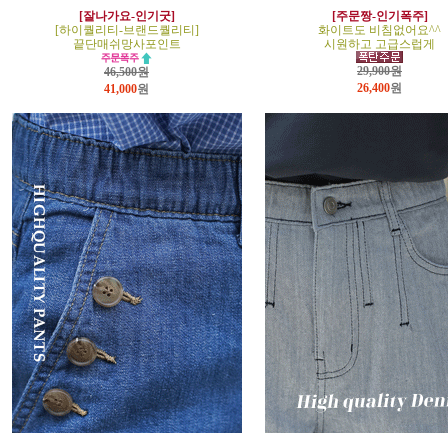
[잘나가요-인기굿]
[주문짱-인기폭주]
[하이퀄리티-브랜드퀄리티]
화이트도 비침없어요^^
끝단매쉬망사포인트
시원하고 고급스럽게
29,900원
46,500원
26,400
원
41,000
원