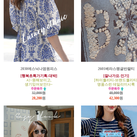
2030에스닉나염원피스
2601베라스팽글반팔티
[행복초특가기획-대박]
[잘나가요-인기]
시~원해보이고,
[하이퀄리티-브랜드퀄리티
생기있어보인다~
명품스런 데일리미시룩
32,000원
48,000원
28,200
원
42,300
원