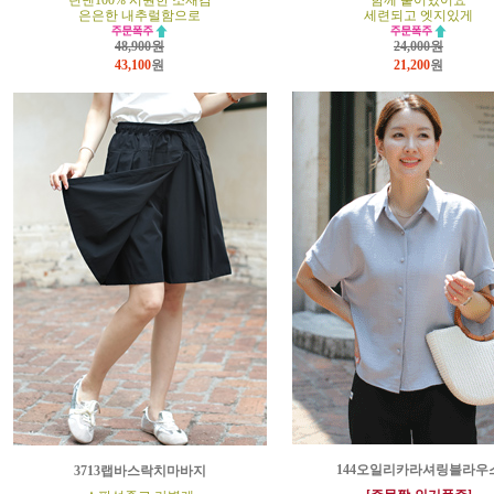
린넨100% 시원한 소재감
함께 붙어있어요
은은한 내추럴함으로
세련되고 엣지있게
48,900원
24,000원
43,100
원
21,200
원
144오일리카라셔링블라우
3713랩바스락치마바지