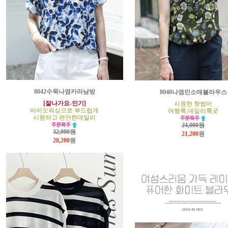
8042수묵나염카라남방
8040나염민소매블라우스
[잘나가요-인기]
시원한 핫썸머
바이오워싱으로 부드럽게
여행룩,데일리룩굿
시원하고 편안한데일리
24,000원
32,000원
21,200
원
28,200
원