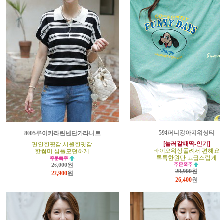
594퍼니강아지워싱티
8005루이카라린넨단가라니트
[놀러갈때딱-인기]
편안한핏감,시원한핏감
바이오워싱돌려서 편해요
핫썸머 심플모던하게
톡톡한원단 고급스럽게
26,000원
29,900원
22,900
원
26,400
원