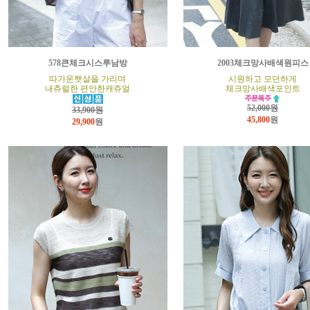
578큰체크시스루남방
2003체크망사배색원피스
따가운햇살을 가리며
시원하고 모던하게
내츄럴한 편안한캐쥬얼
체크망사배색포인트
52,000원
33,900원
45,800
원
29,900
원