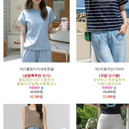
2623쿨링이지세트한벌
562자동차단가라티
[공항룩추천-인기]
[귀염-인기짱]
쿨링원단으로 시원하게
모던하고 캐쥬얼하게
홈웨어,마실룩,여행룩코디
이쁜나염포인트
48,000원
26,000원
42,300
원
22,900
원