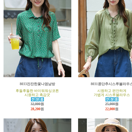
8033잔잔한꽃나염남방
8031콩단추시스루블라우
후들후들한 바이워워싱코튼
시원하고 편안하게
시원하고 촉감굿
가볍게 시스루블라우스
32,000원
25,000원
28,200
원
22,000
원