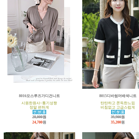
8016모스루즈가디건니트
8015디바썸머배색니트
시원한원사~통기성짱
탄탄하고 쫀득한느낌
정말 편하게
비침없고 고급스럽게
28,000원
39,900원
24,700
원
35,200
원