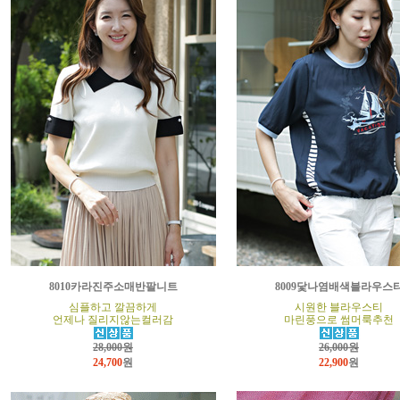
8010카라진주소매반팔니트
8009닻나염배색블라우스
심플하고 깔끔하게
시원한 블라우스티
언제나 질리지않는컬러감
마린풍으로 썸머룩추천
28,000원
26,000원
24,700
원
22,900
원