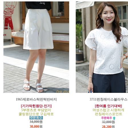
1965제로바스락핀턱반바지
3711펀칭레이스블라우스
[기가막힌원단-인기]
[한여름 인기대박]
5부팬츠로 부담없이
여성스럽고 시원하게
쿨링원단으로 구김제로
펀칭레이스포인트
34,000원
32,000원
30,000
원
28,200
원