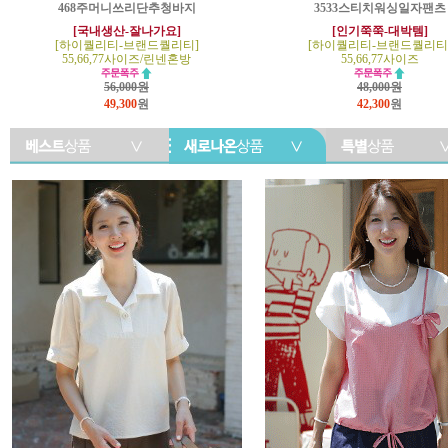
468주머니쓰리단추청바지
3533스티치워싱일자팬츠
[국내생산-잘나가요]
[인기쭉쭉-대박템]
[하이퀄리티-브랜드퀄리티]
[하이퀄리티-브랜드퀄리티
55,66,77사이즈/린넨혼방
55,66,77사이즈
56,000원
48,000원
49,300
원
42,300
원