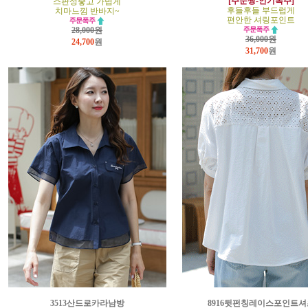
[주문짱-인기폭주]
스판성좋고 가볍게
후들후들 부드럽게
치마느낌 반바지~
편안한 셔링포인트
28,000원
36,000원
24,700
원
31,700
원
3513산드로카라남방
8916뒷펀칭레이스포인트셔