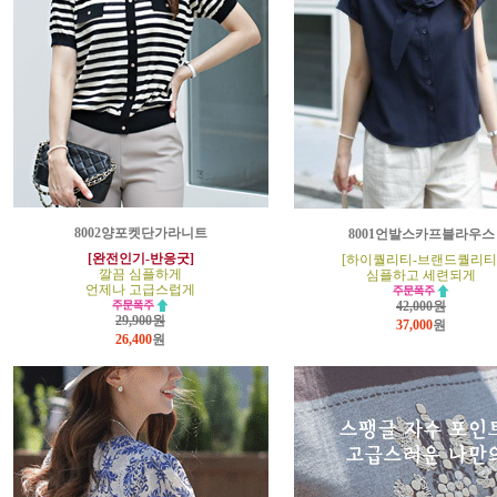
8002양포켓단가라니트
8001언발스카프블라우스
[완전인기-반응굿]
[하이퀄리티-브랜드퀄리티
깔끔 심플하게
심플하고 세련되게
언제나 고급스럽게
42,000원
29,900원
37,000
원
26,400
원