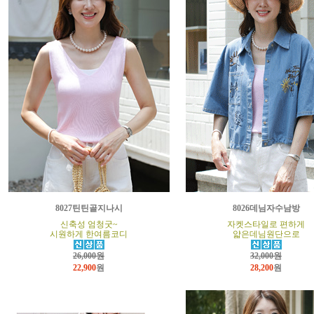
8027틴틴골지나시
8026데님자수남방
신축성 엄청굿~
자켓스타일로 편하게
시원하게 한여름코디
얇은데님원단으로
26,000원
32,000원
22,900
원
28,200
원