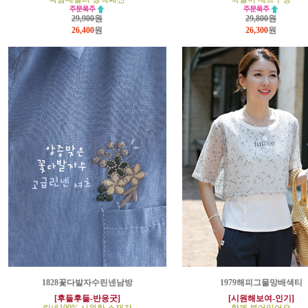
29,900원
29,800원
26,400
원
26,300
원
1828꽃다발자수린넨남방
1979해피그물망배색티
[후들후들-반응굿]
[시원해보여-인기]