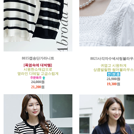
8035캡송단가라니트
8023사각자수넥셔링블라우
[폭염속에 대박템]
귀엽고 시원하게
시원한소재감으로
상큼발랄한 썸머블라우스
옆라인 디테일 고급스럽게
21,900원
24,000원
19,300
원
21,200
원