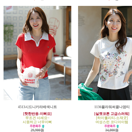
4513시드니카라배색니트
1136플라워써클나염티
[핫한반응-이뻐요]
[실켓코튼 고급스러워]
무조건 사세요~
[하이퀄리티-소재굿]
시원하고 너무이뻐
여성스런 코디아이템
29,900원
34,000원