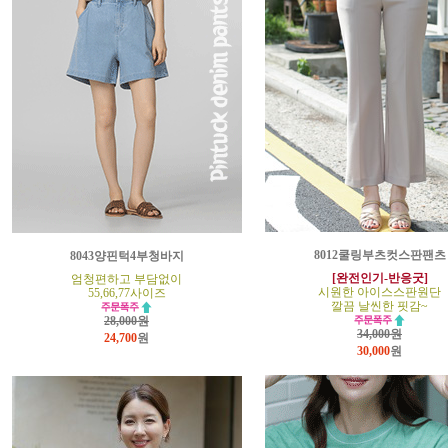
8012쿨링부츠컷스판팬츠
8043양핀턱4부청바지
[완전인기-반응굿]
엄청편하고 부담없이
시원한 아이스스판원단
55,66,77사이즈
깔끔 날씬한 핏감~
28,000원
34,000원
24,700
원
30,000
원