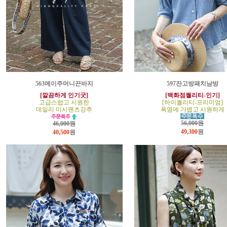
563메이주머니끈바지
597잔고방패치남방
[깔끔하게 인기굿]
[백화점퀄리티-인기]
고급스럽고 시원한
[하이퀄리티-프리미엄]
데일리 미시팬츠강추
폭염에 가볍고 시원하게
56,000원
46,000원
49,300
원
40,500
원