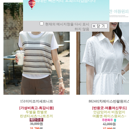
현재의 메시지창을 다시 표시
하지 않음
151미미조끼세트니트
8024리치레이스반팔원피
[가성비최고-최강시원]
[반응굿-여름여신무드]
두벌을 한벌로
안감있어서 비침없이
린넨티셔츠+니트조끼
여름엔 레이스원피스~
36,000원
42,000원
31,700
원