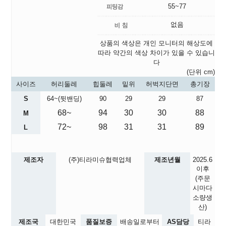
55~77
없음
상품의 색상은 개인 모니터의 해상도에
따라 약간의 색상 차이가 있을 수 있습니
다
(단위 cm)
사이즈
허리둘레
힙둘레
밑위
허벅지단면
총기장
S
64~(뒷밴딩)
90
29
29
87
68~
94
30
30
88
M
72~
98
31
31
89
L
제조자
(주)티라미슈협력업체
제조년월
2025.6
이후
(주문
시마다
소량생
산)
제조국
대한민국
품질보증
배송일로부터
AS담당
티라