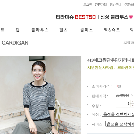
KNIT
419네크원단추단가라니
시원한 원사짜임 네크라인 
소비자가격 :
0
원
26,000
원
>
판매가격 :
수량 :
색상 :
사이즈 :