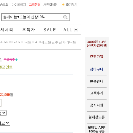
&GARDIGAN
>
니트
>
419네크원단추단가라니트
트
이쁜포인트
22,900
원