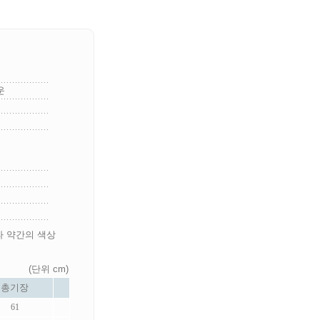
운
라 약간의 색상
(단위 cm)
총기장
61