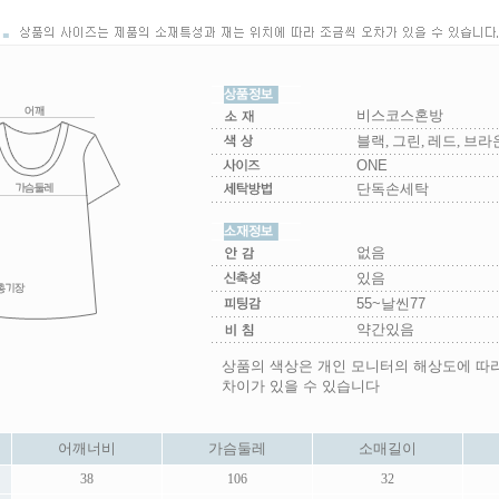
비스코스혼방
블랙, 그린, 레드, 브라
ONE
단독손세탁
없음
있음
55~날씬77
약간있음
상품의 색상은 개인 모니터의 해상도에 따
차이가 있을 수 있습니다
어깨너비
가슴둘레
소매길이
38
106
32