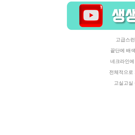
고급스런
끝단에 배색
네크라인에 
전체적으로 
고실고실 