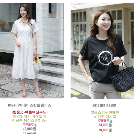
8024리치레이스반팔원피스
8011멀티나염티
[반응굿-여름여신무드]
고급스런원단패턴
안감있어서 비침없이
세련된 미시룩
여름엔 레이스원피스~
34,000원
42,000원
30,000
원