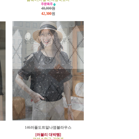
48,000원
42,300
원
146러플도트말나염블라우스
[러블리 대박템]