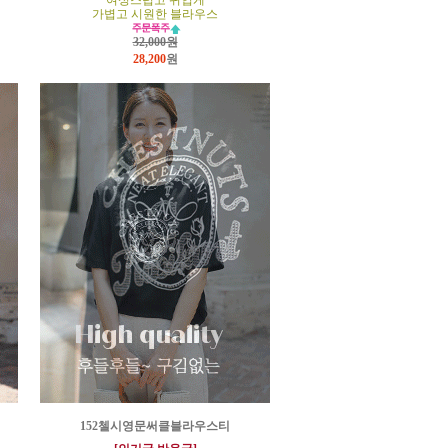
여성스럽고 귀엽게
가볍고 시원한 블라우스
32,000원
28,200
원
152첼시영문써클블라우스티