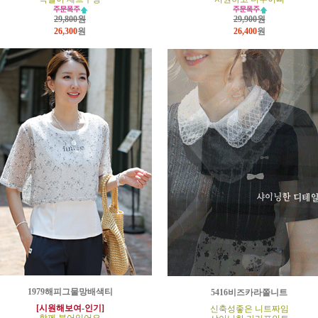
29,800원
29,900원
26,300
원
26,400
원
1979해피그물망배색티
5416비즈카라쫄니트
[시원해보여-인기]
신축성좋은 니트짜임