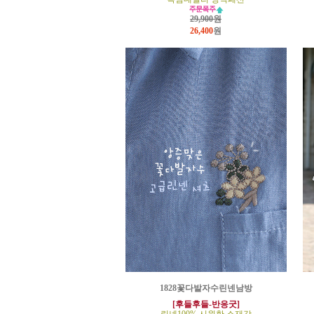
29,900원
26,400
원
1828꽃다발자수린넨남방
[후들후들-반응굿]