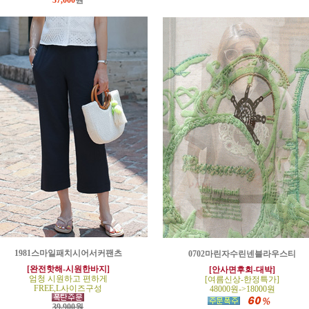
37,000
원
1981스마일패치시어서커팬츠
0702마린자수린넨블라우스티
[완전핫해-시원한바지]
[안사면후회-대박]
엄청 시원하고 편하게
[여름신상-한정특가]
FREE,L사이즈구성
48000원->18000원
39,900원