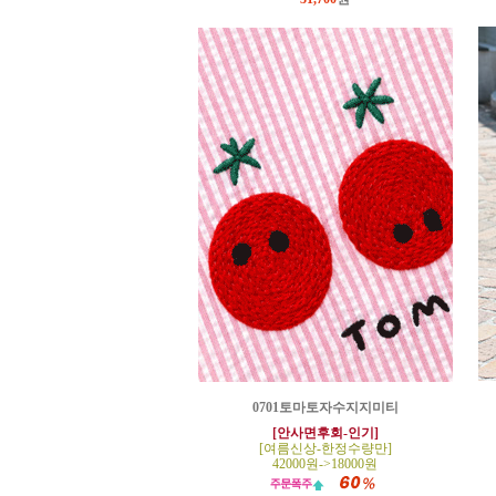
0701토마토자수지지미티
[안사면후회-인기]
[여름신상-한정수량만]
42000원->18000원