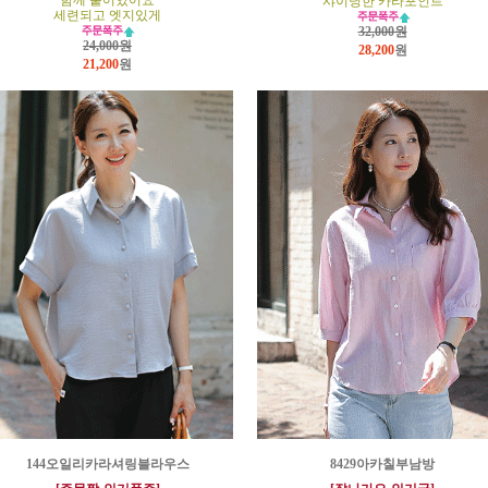
함께 붙어있어요
샤이닝한 카라포인트
세련되고 엣지있게
32,000원
24,000원
28,200
원
21,200
원
144오일리카라셔링블라우스
8429아카칠부남방