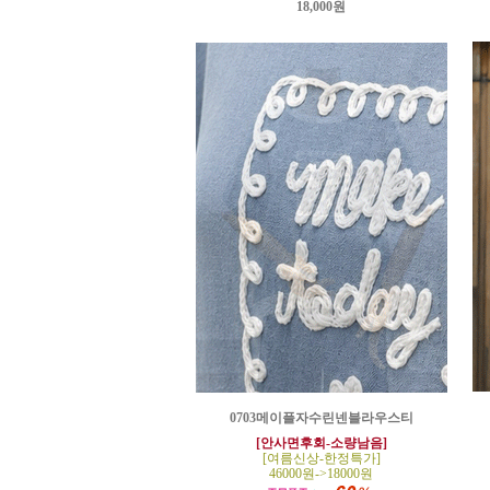
18,000원
0703메이플자수린넨블라우스티
[안사면후회-소량남음]
[여름신상-한정특가]
46000원->18000원