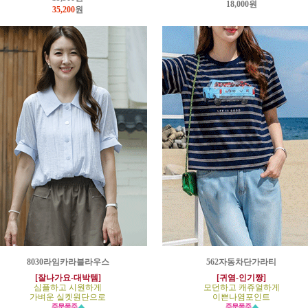
18,000원
35,200
원
8030라임카라블라우스
562자동차단가라티
[잘나가요-대박템]
[귀염-인기짱]
심플하고 시원하게
모던하고 캐쥬얼하게
가벼운 실켓원단으로
이쁜나염포인트