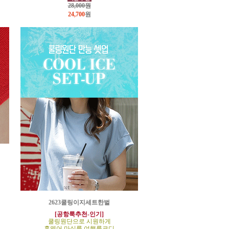
28,000원
24,700
원
2623쿨링이지세트한벌
[공항룩추천-인기]
쿨링원단으로 시원하게
홈웨어,마실룩,여행룩코디