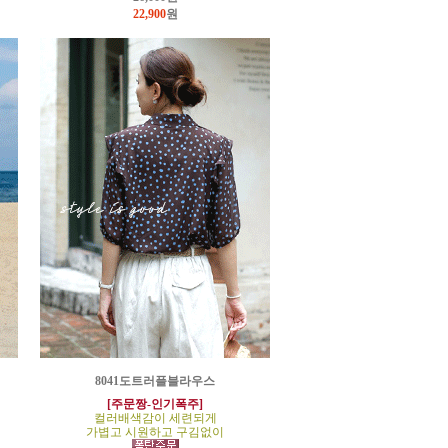
22,900
원
8041도트러플블라우스
[주문짱-인기폭주]
컬러배색감이 세련되게
가볍고 시원하고 구김없이