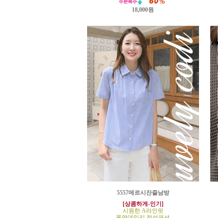
18,000원
5557메르시잔줄남방
[상콤하게-인기]
시원한 A라인핏
폭염데일리 정석패션