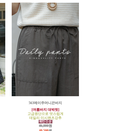
563메이주머니끈바지
[여름바지 대박핏]
고급원단으로 멋스럽게
데일리 미시팬츠강추
46,000원
40,500
원