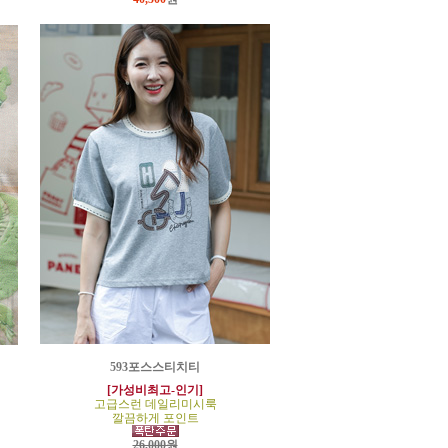
593포스스티치티
[가성비최고-인기]
고급스런 데일리미시룩
깔끔하게 포인트
26,000원