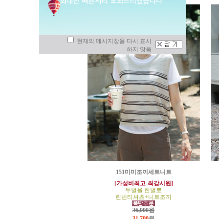
현재의 메시지창을 다시 표시
하지 않음
151미미조끼세트니트
[가성비최고-최강시원]
두벌을 한벌로
린넨티셔츠+니트조끼
36,000원
31,700
원