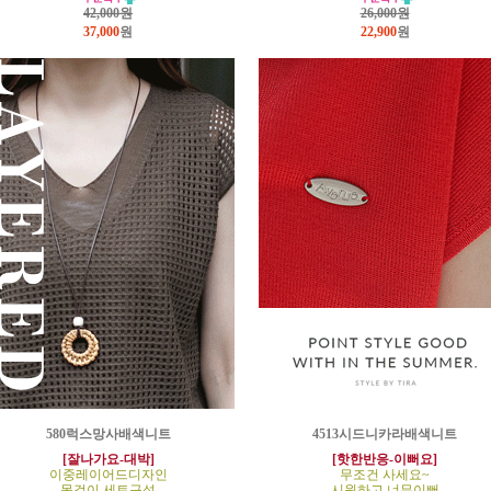
42,000원
26,000원
37,000
원
22,900
원
580럭스망사배색니트
4513시드니카라배색니트
[잘나가요-대박]
[핫한반응-이뻐요]
이중레이어드디자인
무조건 사세요~
목걸이 세트구성
시원하고 너무이뻐