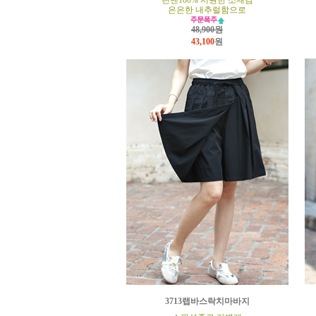
린넨100% 시원한 소재감
은은한 내추럴함으로
48,900원
43,100
원
3713랩바스락치마바지