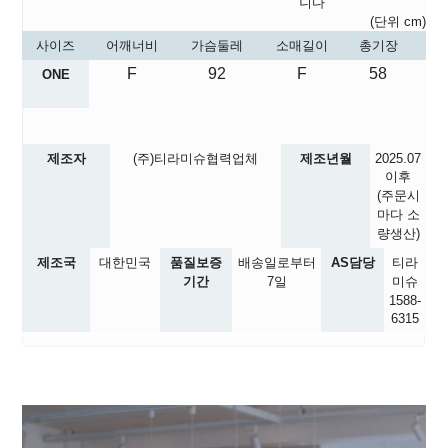
니다
(단위 cm)
사이즈
어깨너비
가슴둘레
소매길이
총기장
F
92
F
58
ONE
제조자
(주)티라미슈협력업체
제조년월
2025.07
이후
(주문시
마다 소
량생산)
제조국
대한민국
품질보증
배송일로부터
AS담당
티라
기간
7일
미슈
1588-
6315