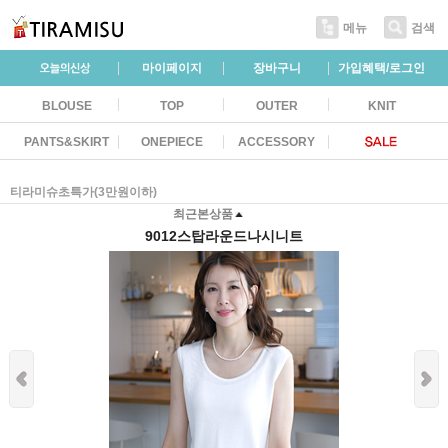
메뉴
검색
마이페이지
장바구니
가입혜택/로그인
BLOUSE
TOP
OUTER
KNIT
PANTS&SKIRT
ONEPIECE
ACCESSORY
티라미슈초특가(3만원이하)
최근본상품
9012스탑라운드나시니트