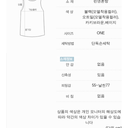
린넨혼방
블랙(모델착용컬러),
오트밀(모델착용컬러),
카키브라운,베이지
ONE
단독손세탁
없음
있음
55~날씬77
없음
상품의 색상은 개인 모니터의 해상도에
따라 약간의 색상 차이가 있을 수 있습
니다
(단위 cm)