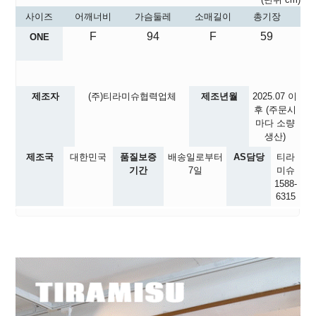
사이즈
어깨너비
가슴둘레
소매길이
총기장
F
94
F
59
ONE
제조자
(주)티라미슈협력업체
제조년월
2025.07
이
후 (주문시
마다 소량
생산)
제조국
대한민국
품질보증
배송일로부터
AS담당
티라
기간
7일
미슈
1588-
6315