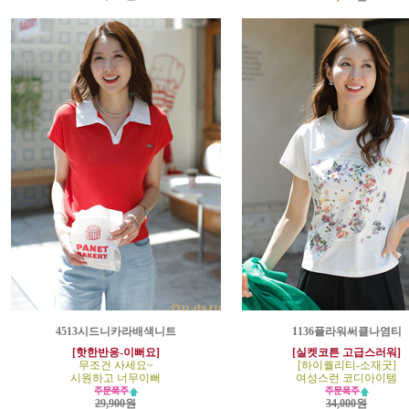
4513시드니카라배색니트
1136플라워써클나염티
[핫한반응-이뻐요]
[실켓코튼 고급스러워]
무조건 사세요~
[하이퀄리티-소재굿]
시원하고 너무이뻐
여성스런 코디아이템
29,900원
34,000원