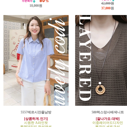
42,000원
18,000원
37,000
원
5557메르시잔줄남방
580럭스망사배색니트
[상콤하게-인기]
[잘나가요-대박]
시원한 A라인핏
이중레이어드디자인
폭염데일리 정석패션
목걸이 세트구성