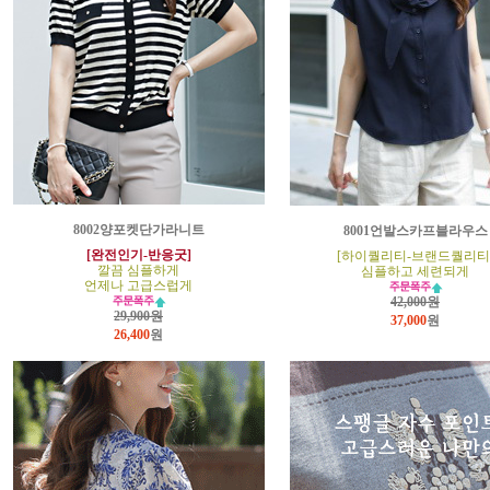
8002양포켓단가라니트
8001언발스카프블라우스
[완전인기-반응굿]
[하이퀄리티-브랜드퀄리티
깔끔 심플하게
심플하고 세련되게
언제나 고급스럽게
42,000원
29,900원
37,000
원
26,400
원