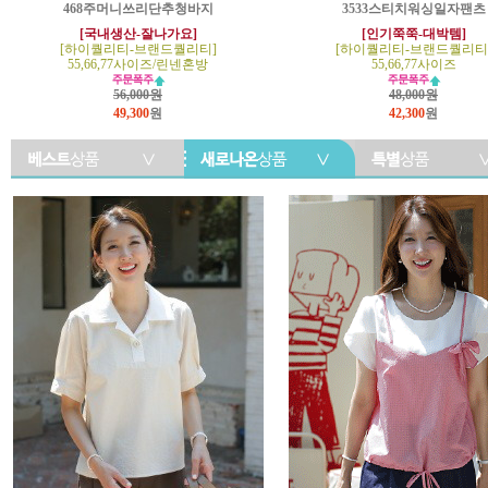
468주머니쓰리단추청바지
3533스티치워싱일자팬츠
[국내생산-잘나가요]
[인기쭉쭉-대박템]
[하이퀄리티-브랜드퀄리티]
[하이퀄리티-브랜드퀄리티
55,66,77사이즈/린넨혼방
55,66,77사이즈
56,000원
48,000원
49,300
원
42,300
원