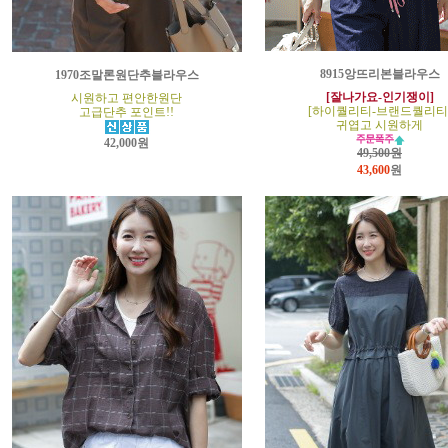
8915앙뜨리본블라우스
1970조말론원단추블라우스
[잘나가요-인기쟁이]
시원하고 편안한원단
[하이퀄리티-브랜드퀄리티
고급단추 포인트!!
귀엽고 시원하게
42,000원
49,500원
43,600
원