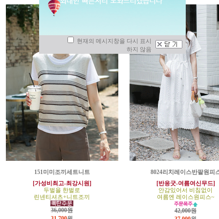
현재의 메시지창을 다시 표시
하지 않음
151미미조끼세트니트
8024리치레이스반팔원피
[가성비최고-최강시원]
[반응굿-여름여신무드]
두벌을 한벌로
안감있어서 비침없이
린넨티셔츠+니트조끼
여름엔 레이스원피스~
36,000원
42,000원
31,700
원