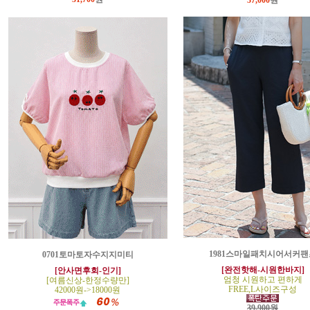
37,000
원
1981스마일패치시어서커팬
0701토마토자수지지미티
[완전핫해-시원한바지]
[안사면후회-인기]
엄청 시원하고 편하게
[여름신상-한정수량만]
FREE,L사이즈구성
42000원->18000원
39,900원