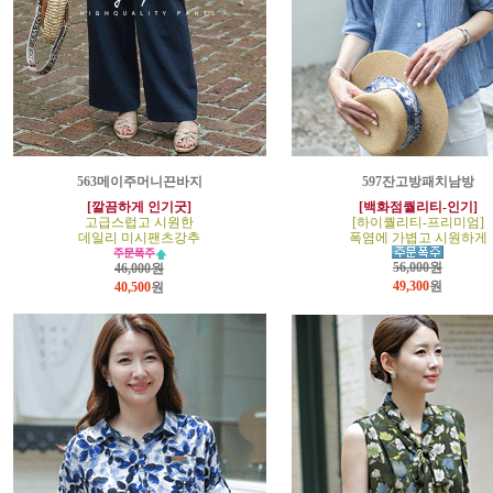
563메이주머니끈바지
597잔고방패치남방
[깔끔하게 인기굿]
[백화점퀄리티-인기]
고급스럽고 시원한
[하이퀄리티-프리미엄]
데일리 미시팬츠강추
폭염에 가볍고 시원하게
56,000원
46,000원
49,300
원
40,500
원