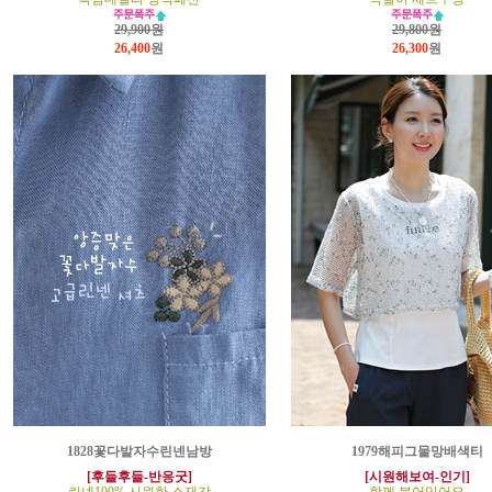
29,900원
29,800원
26,400
원
26,300
원
1828꽃다발자수린넨남방
1979해피그물망배색티
[후들후들-반응굿]
[시원해보여-인기]