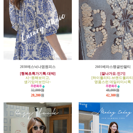
2030에스닉나염원피스
2601베라스팽글반팔티
[행복초특가기획-대박]
[잘나가요-인기]
시~원해보이고,
[하이퀄리티-브랜드퀄리티
생기있어보인다~
명품스런 데일리미시룩
32,000원
48,000원
28,200
원
42,300
원