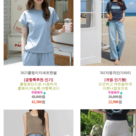
2623쿨링이지세트한벌
562자동차단가라티
[공항룩추천-인기]
[귀염-인기짱]
쿨링원단으로 시원하게
모던하고 캐쥬얼하게
홈웨어,마실룩,여행룩코디
이쁜나염포인트
48,000원
26,000원
42,300
원
22,900
원