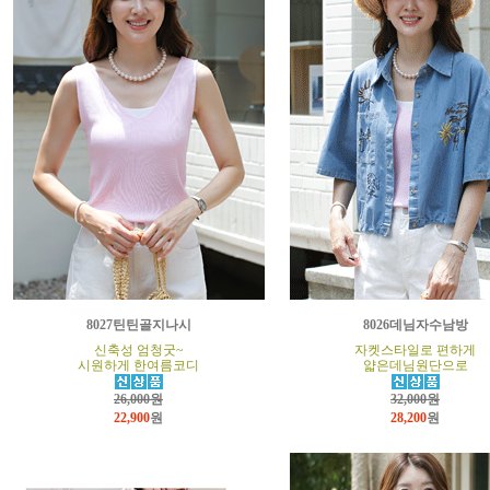
8027틴틴골지나시
8026데님자수남방
신축성 엄청굿~
자켓스타일로 편하게
시원하게 한여름코디
얇은데님원단으로
26,000원
32,000원
22,900
원
28,200
원