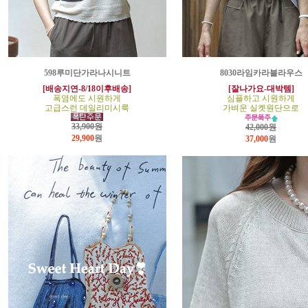
598루미단가라나시니트
8030라임카라블라우스
[배송지연-8/18이후배송]
[잘나가요-대박템]
폭염에도 시원하게
심플하고 시원하게
고급스런 데일리미시룩
가벼운 실켓원단으로
33,900원
42,000원
29,900
원
37,000
원