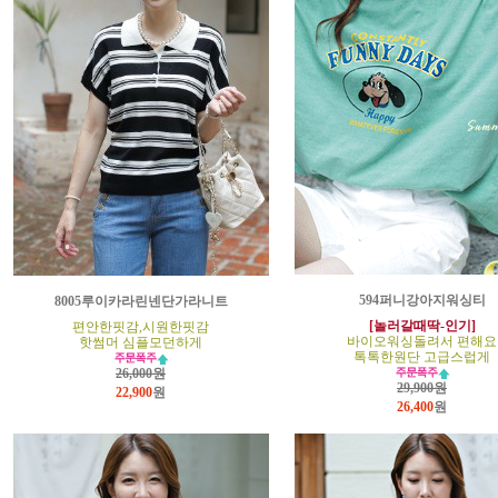
594퍼니강아지워싱티
8005루이카라린넨단가라니트
[놀러갈때딱-인기]
편안한핏감,시원한핏감
바이오워싱돌려서 편해요
핫썸머 심플모던하게
톡톡한원단 고급스럽게
26,000원
29,900원
22,900
원
26,400
원