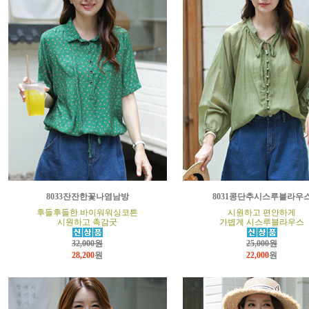
8033잔잔한꽃나염남방
8031콩단추시스루블라우
후들후들한 바이워워싱코튼
시원하고 편안하게
시원하고 촉감굿
가볍게 시스루블라우스
32,000원
25,000원
28,200
원
22,000
원