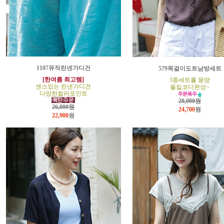
1107뮤직린넨가디건
579목걸이도트남방세트
[한여름 최고템]
3종세트를 몽땅
센스있는 린넨가디건
올킬코디완성~
다양한컬러포인트
28,000원
26,000원
24,700
원
22,900
원