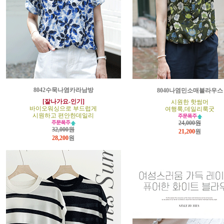
8042수묵나염카라남방
8040나염민소매블라우스
[잘나가요-인기]
시원한 핫썸머
바이오워싱으로 부드럽게
여행룩,데일리룩굿
시원하고 편안한데일리
24,000원
32,000원
21,200
원
28,200
원