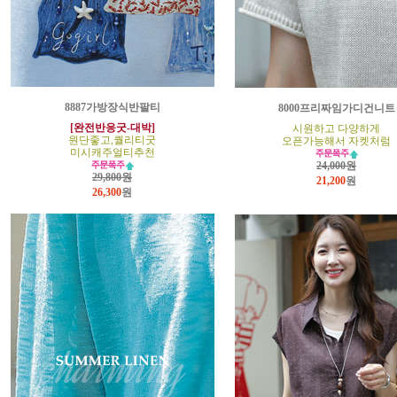
8887가방장식반팔티
8000프리짜임가디건니트
[완전반응굿-대박]
시원하고 다양하게
원단좋고,퀄리티굿
오픈가능해서 자켓처럼
미시캐주얼티추천
24,000원
29,800원
21,200
원
26,300
원