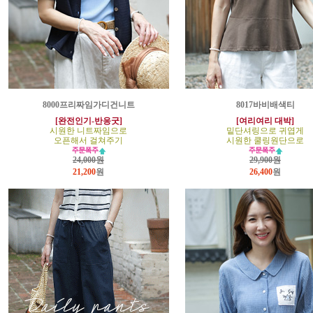
8000프리짜임가디건니트
8017바비배색티
[완전인기-반응굿]
[여리여리 대박]
시원한 니트짜임으로
밑단셔링으로 귀엽게
오픈해서 걸쳐주기
시원한 쿨링원단으로
24,000원
29,900원
21,200
원
26,400
원