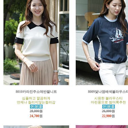
8010카라진주소매반팔니트
8009닻나염배색블라우스
심플하고 깔끔하게
시원한 블라우스티
언제나 질리지않는컬러감
마린풍으로 썸머룩추천
28,000원
26,000원
24,700
원
22,900
원