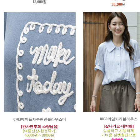
18,000원
35,200
원
8030라임카라블라우스
0703메이플자수린넨블라우스티
[잘나가요-대박템]
[안사면후회-소량남음]
심플하고 시원하게
[여름신상-한정특가]
가벼운 실켓원단으로
46000원->18000원