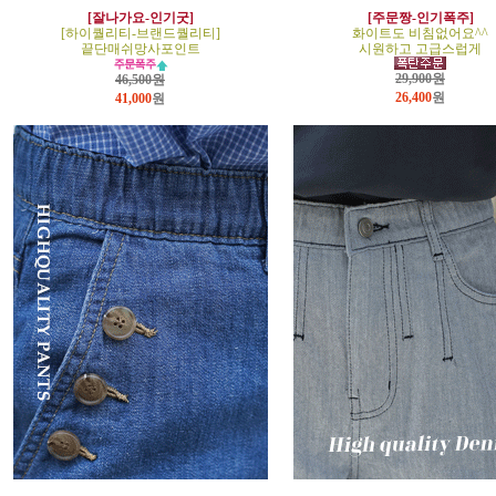
[잘나가요-인기굿]
[주문짱-인기폭주]
[하이퀄리티-브랜드퀄리티]
화이트도 비침없어요^^
끝단매쉬망사포인트
시원하고 고급스럽게
29,900원
46,500원
26,400
원
41,000
원