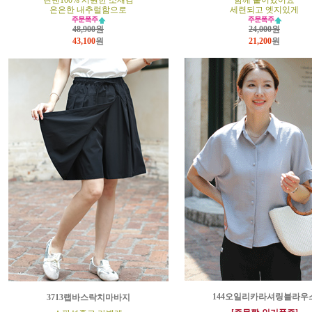
린넨100% 시원한 소재감
함께 붙어있어요
은은한 내추럴함으로
세련되고 엣지있게
48,900원
24,000원
43,100
원
21,200
원
144오일리카라셔링블라우
3713랩바스락치마바지