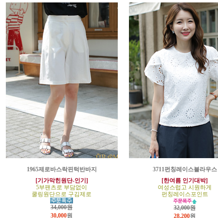
1965제로바스락핀턱반바지
3711펀칭레이스블라우스
[기가막힌원단-인기]
[한여름 인기대박]
5부팬츠로 부담없이
여성스럽고 시원하게
쿨링원단으로 구김제로
펀칭레이스포인트
34,000원
32,000원
30,000
원
28,200
원