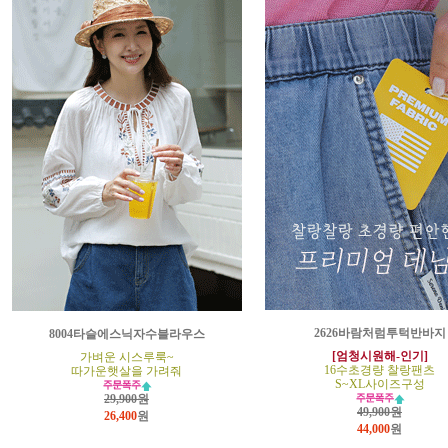
2626바람처럼투턱반바지
8004타슬에스닉자수블라우스
[엄청시원해-인기]
가벼운 시스루룩~
16수초경량 찰랑팬츠
따가운햇살을 가려줘
S~XL사이즈구성
29,900원
49,900원
26,400
원
44,000
원