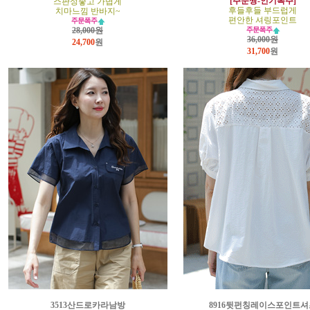
[주문짱-인기폭주]
스판성좋고 가볍게
후들후들 부드럽게
치마느낌 반바지~
편안한 셔링포인트
28,000원
36,000원
24,700
원
31,700
원
3513산드로카라남방
8916뒷펀칭레이스포인트셔