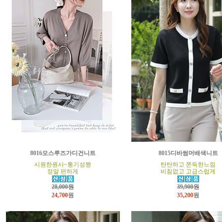
8016모스루즈가디건니트
8015디바썸머배색니트
시원한원사~통기성짱
탄탄하고 쫀득한느낌
정말 편하게
비침없고 고급스럽게
28,000원
39,900원
24,700
원
35,200
원