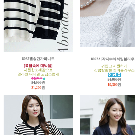
8035캡송단가라니트
8023사각자수넥셔링블라우
[폭염속에 대박템]
귀엽고 시원하게
시원한소재감으로
상큼발랄한 썸머블라우스
옆라인 디테일 고급스럽게
21,900원
24,000원
19,300
원
21,200
원