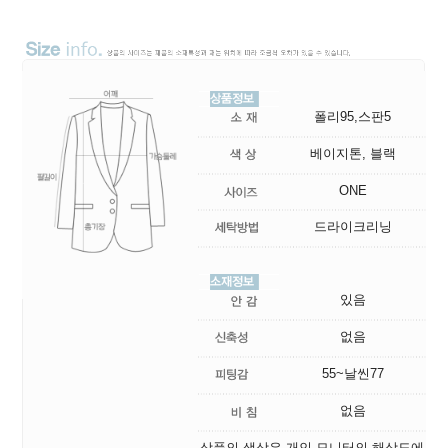
폴리95,스판5
베이지톤, 블랙
ONE
드라이크리닝
있음
없음
55~날씬77
없음
상품의 색상은 개인 모니터의 해상도에