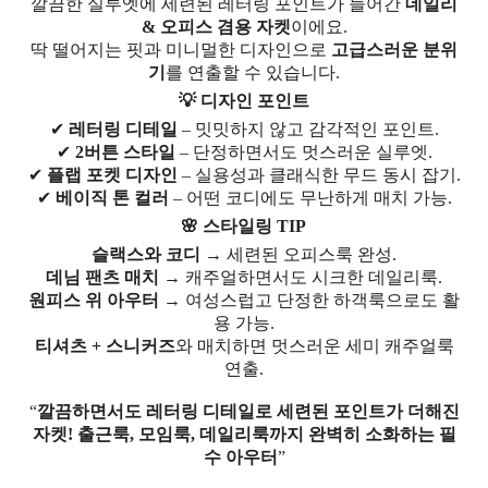
깔끔한 실루엣에 세련된 레터링 포인트가 들어간
데일리
& 오피스 겸용 자켓
이에요.
딱 떨어지는 핏과 미니멀한 디자인으로
고급스러운 분위
기
를 연출할 수 있습니다.
💡 디자인 포인트
✔
레터링 디테일
– 밋밋하지 않고 감각적인 포인트.
✔
2버튼 스타일
– 단정하면서도 멋스러운 실루엣.
✔
플랩 포켓 디자인
– 실용성과 클래식한 무드 동시 잡기.
✔
베이직 톤 컬러
– 어떤 코디에도 무난하게 매치 가능.
🌸 스타일링 TIP
슬랙스와 코디
→ 세련된 오피스룩 완성.
데님 팬츠 매치
→ 캐주얼하면서도 시크한 데일리룩.
원피스 위 아우터
→ 여성스럽고 단정한 하객룩으로도 활
용 가능.
티셔츠 + 스니커즈
와 매치하면 멋스러운 세미 캐주얼룩
연출.
“
깔끔하면서도 레터링 디테일로 세련된 포인트가 더해진
자켓! 출근룩, 모임룩, 데일리룩까지 완벽히 소화하는 필
수 아우터
”