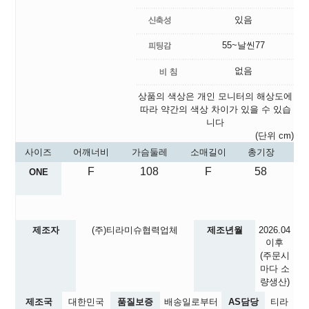
있음
55~날씬77
없음
상품의 색상은 개인 모니터의 해상도에
따라 약간의 색상 차이가 있을 수 있습
니다
(단위 cm)
사이즈
어깨너비
가슴둘레
소매길이
총기장
F
108
F
58
ONE
제조자
(주)티라미슈협력업체
제조년월
2026.04
이후
(주문시
마다 소
량생산)
제조국
대한민국
품질보증
배송일로부터
AS담당
티라