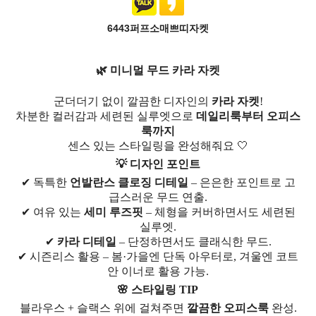
6443퍼프소매쁘띠자켓
🌿 미니멀 무드 카라 자켓
군더더기 없이 깔끔한 디자인의
카라 자켓
!
차분한 컬러감과 세련된 실루엣으로
데일리룩부터 오피스
룩까지
센스 있는 스타일링을 완성해줘요 🤍
💡 디자인 포인트
✔ 독특한
언발란스 클로징 디테일
– 은은한 포인트로 고
급스러운 무드 연출.
✔ 여유 있는
세미 루즈핏
– 체형을 커버하면서도 세련된
실루엣.
✔
카라 디테일
– 단정하면서도 클래식한 무드.
✔ 시즌리스 활용 – 봄·가을엔 단독 아우터로, 겨울엔 코트
안 이너로 활용 가능.
🌸 스타일링 TIP
블라우스 + 슬랙스 위에 걸쳐주면
깔끔한 오피스룩
완성.