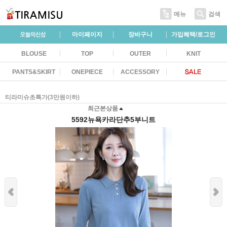
메뉴
검색
마이페이지
장바구니
가입혜택/로그인
BLOUSE
TOP
OUTER
KNIT
PANTS&SKIRT
ONEPIECE
ACCESSORY
티라미슈초특가(3만원이하)
최근본상품
5592뉴욕카라단추5부니트