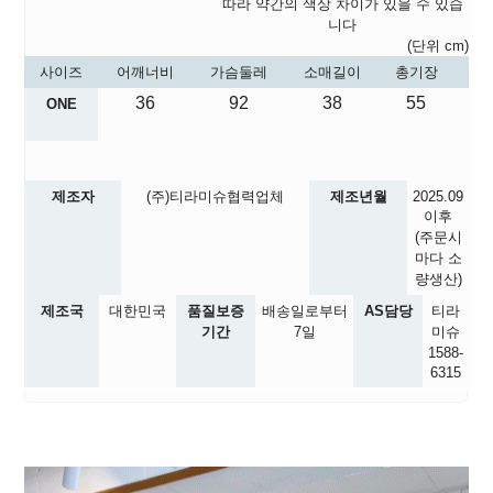
따라 약간의 색상 차이가 있을 수 있습
니다
(단위 cm)
사이즈
어깨너비
가슴둘레
소매길이
총기장
36
92
38
55
ONE
제조자
(주)티라미슈협력업체
제조년월
2025.09
이후
(주문시
마다 소
량생산)
제조국
대한민국
품질보증
배송일로부터
AS담당
티라
기간
7일
미슈
1588-
6315