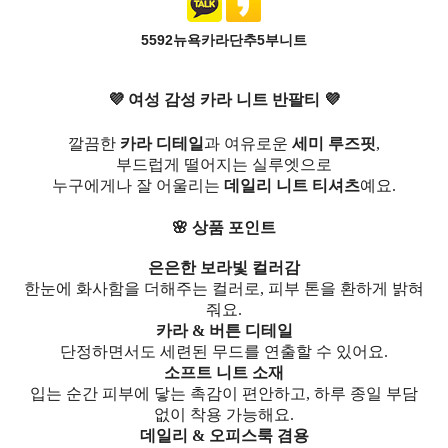
5592뉴욕카라단추5부니트
💜 여성 감성 카라 니트 반팔티 💜
깔끔한
카라 디테일
과 여유로운
세미 루즈핏
,
부드럽게 떨어지는 실루엣으로
누구에게나 잘 어울리는
데일리 니트 티셔츠
예요.
🌸 상품 포인트
은은한 보라빛 컬러감
한눈에 화사함을 더해주는 컬러로, 피부 톤을 환하게 밝혀
줘요.
카라 & 버튼 디테일
단정하면서도 세련된 무드를 연출할 수 있어요.
소프트 니트 소재
입는 순간 피부에 닿는 촉감이 편안하고, 하루 종일 부담
없이 착용 가능해요.
데일리 & 오피스룩 겸용