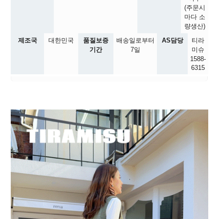
(주문시
마다 소
량생산)
제조국
대한민국
품질보증
배송일로부터
AS담당
티라
기간
7일
미슈
1588-
6315