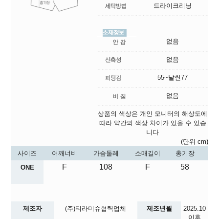
드라이크리닝
없음
없음
55~날씬77
없음
상품의 색상은 개인 모니터의 해상도에
따라 약간의 색상 차이가 있을 수 있습
니다
(단위 cm)
사이즈
어깨너비
가슴둘레
소매길이
총기장
F
108
F
58
ONE
제조자
(주)티라미슈협력업체
제조년월
2025.10
이후