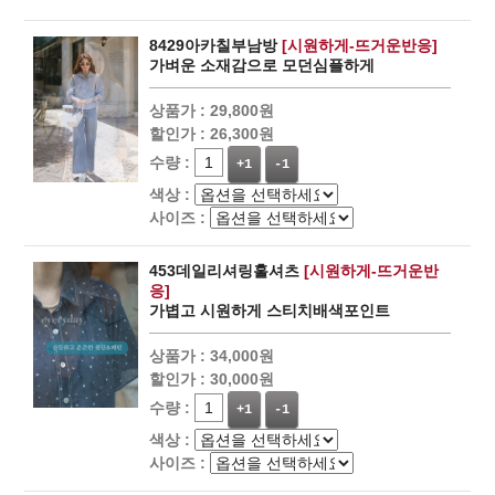
8429아카칠부남방
[시원하게-뜨거운반응]
가벼운 소재감으로 모던심플하게
상품가 :
29,800원
할인가 :
26,300원
수량 :
+1
-1
색상 :
사이즈 :
453데일리셔링훌셔츠
[시원하게-뜨거운반
응]
가볍고 시원하게 스티치배색포인트
상품가 :
34,000원
할인가 :
30,000원
수량 :
+1
-1
색상 :
사이즈 :