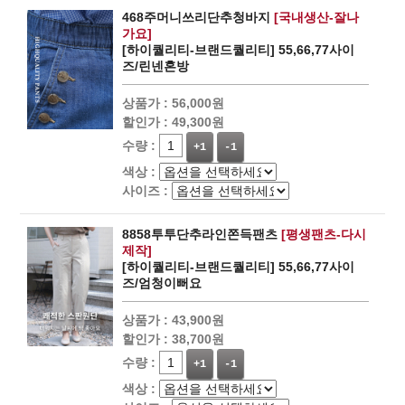
468주머니쓰리단추청바지
[국내생산-잘나
가요]
[하이퀄리티-브랜드퀄리티] 55,66,77사이
즈/린넨혼방
상품가 :
56,000원
할인가 :
49,300원
수량 :
+1
-1
색상 :
사이즈 :
8858투투단추라인쫀득팬츠
[평생팬츠-다시
제작]
[하이퀄리티-브랜드퀄리티] 55,66,77사이
즈/엄청이뻐요
상품가 :
43,900원
할인가 :
38,700원
수량 :
+1
-1
색상 :