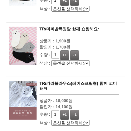
수량 :
+1
-1
색상 :
TR/미피발목양말 함께 쇼핑해요~
상품가 :
1,900원
할인가 :
1,700원
수량 :
+1
-1
색상 :
TR/카라블라우스(레이스프릴형) 함께 코디
해요
상품가 :
16,000원
할인가 :
14,100원
수량 :
+1
-1
색상 :