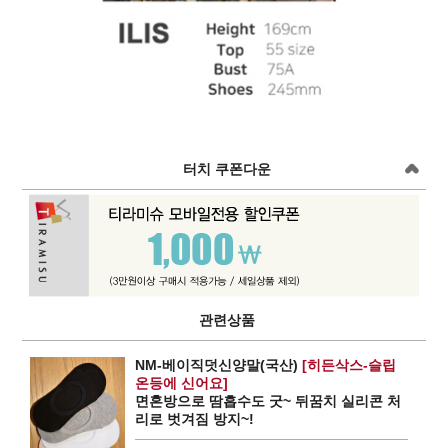
터치 쿠폰다운
관련상품
NM-베이직덧신양말(국산)
[히든삭스-슬립
온등에 신어요]
면혼방으로 땀흡수도 굿~ 뒤꿈치 실리콘 처
리로 벗겨짐 방지~!