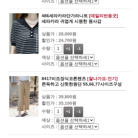
사이즈 :
486세라카라단가라니트
[데일리반응굿]
세라카라 귀엽게 시원한 원사감
상품가 :
28,000원
할인가 :
24,700원
수량 :
+1
-1
색상 :
사이즈 :
8417비죠장식코튼팬츠
[잘나가요-인기]
쫀득하고 산뜻한원단 55,66,77사이즈구성
상품가 :
39,800원
할인가 :
35,100원
수량 :
+1
-1
색상 :
사이즈 :