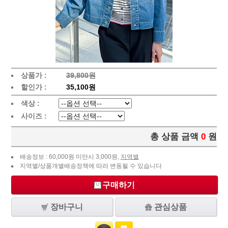
상품가 :
39,800원
할인가 :
35,100원
색상 :
사이즈 :
총 상품 금액
0
원
배송정보 : 60,000원 미만시 3,000원,
지역별
지역별/상품개별배송정책에 따라 변동될 수 있습니다
구매하기
장바구니
관심상품