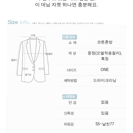
이 데님 자켓 하나면 충분해요.
코튼혼방
중청(모델착용컬러),
흑청
ONE
드라이크리닝
없음
있음
55~날씬77