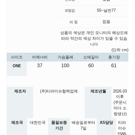
55~날씬77
없음
상품의 색상은 개인 모니터의 해상도에
따라 약간의 색상 차이가 있을 수 있습
니다
(단위 cm)
사이즈
어깨너비
가슴둘레
소매길이
총기장
37
100
60
61
ONE
제조자
(주)티라미슈협력업체
제조년월
2026.03
이후
(주문시
마다 소
량생산)
제조국
대한민국
품질보증
배송일로부터
AS담당
티라
기간
7일
미슈
1588-