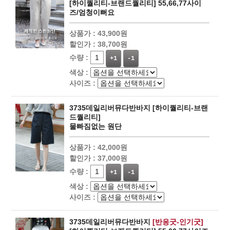
[하이퀄리티-브랜드퀄리티] 55,66,77사이
즈/엄청이뻐요
상품가 :
43,900원
할인가 :
38,700원
수량 :
+1
-1
색상 :
사이즈 :
3735데일리버뮤다반바지 [하이퀄리티-브랜
드퀄리티]
물빠짐없는 원단
상품가 :
42,000원
할인가 :
37,000원
수량 :
+1
-1
색상 :
사이즈 :
3735데일리버뮤다반바지
[반응굿-인기굿]