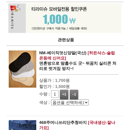
관련상품
NM-베이직덧신양말(국산)
[히든삭스-슬립
온등에 신어요]
면혼방으로 땀흡수도 굿~ 뒤꿈치 실리콘 처
리로 벗겨짐 방지~!
상품가 :
1,700원
할인가 :
1,500원
수량 :
+1
-1
색상 :
468주머니쓰리단추청바지
[국내생산-잘나
가요]