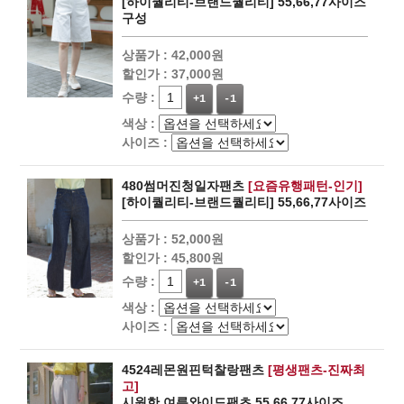
[하이퀄리티-브랜드퀄리티] 55,66,77사이즈
구성
상품가 :
42,000원
할인가 :
37,000원
수량 :
+1
-1
색상 :
사이즈 :
480썸머진청일자팬츠
[요즘유행패턴-인기]
[하이퀄리티-브랜드퀄리티] 55,66,77사이즈
상품가 :
52,000원
할인가 :
45,800원
수량 :
+1
-1
색상 :
사이즈 :
4524레몬원핀턱찰랑팬츠
[평생팬츠-진짜최
고]
시원한 여름와이드팬츠 55,66,77사이즈