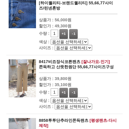
[하이퀄리티-브랜드퀄리티] 55,66,77사이
즈/린넨혼방
상품가 :
56,000원
할인가 :
49,300원
수량 :
+1
-1
색상 :
사이즈 :
8417비죠장식코튼팬츠
[잘나가요-인기]
쫀득하고 산뜻한원단 55,66,77사이즈구성
상품가 :
39,800원
할인가 :
35,100원
수량 :
+1
-1
색상 :
사이즈 :
8858투투단추라인쫀득팬츠
[평생팬츠-다시
제작]