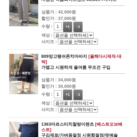
상품가 :
42,000원
할인가 :
37,000원
수량 :
+1
-1
색상 :
사이즈 :
809망고땡쉬폰치마바지
[올해다시제작-대
박]
가볍고 시원하게 올여름 무조건 구입
상품가 :
34,000원
할인가 :
30,000원
수량 :
+1
-1
색상 :
사이즈 :
1363마르스티치찰랑이팬츠
[베스트오브베
스트]
구김제로/가벼움절정 시원함절정/핏예술