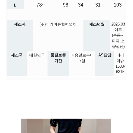
78~
98
34
31
103
L
제조자
(주)티라미슈협력업체
제조년월
2026.03
이후
(주문시
마다 소
량생산)
제조국
대한민국
품질보증
배송일로부터
AS담당
티라
기간
7일
미슈
1588-
6315