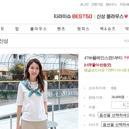
티
4790플레인스판5부티
[너무좋아-반응굿]
탱글보드러운 기본티 이너로 
소비자가격 :
0
원
26,000
원
>
판매가격 :
수량 :
색상 :
사이즈 :