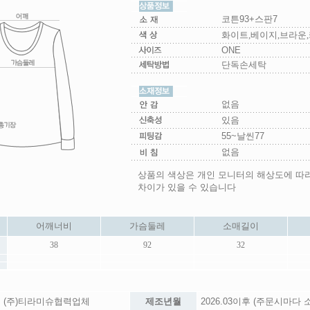
코튼93+스판7
화이트,베이지,브라운,
ONE
단독손세탁
없음
있음
55~날씬77
없음
상품의 색상은 개인 모니터의 해상도에 따
차이가 있을 수 있습니다
어깨너비
가슴둘레
소매길이
38
92
32
(주)티라미슈협력업체
제조년월
2026.03이후 (주문시마다