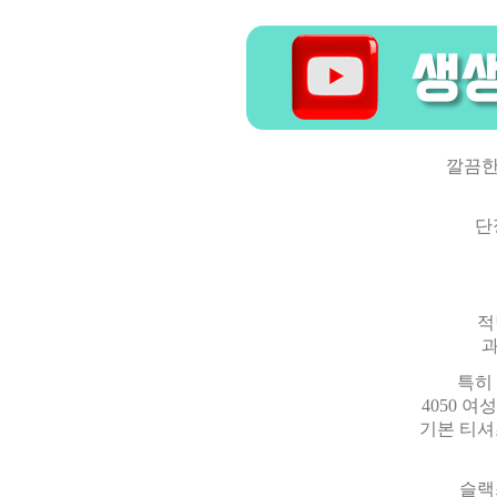
깔끔한
단
적
과
특히
4050 
기본 티셔
슬랙