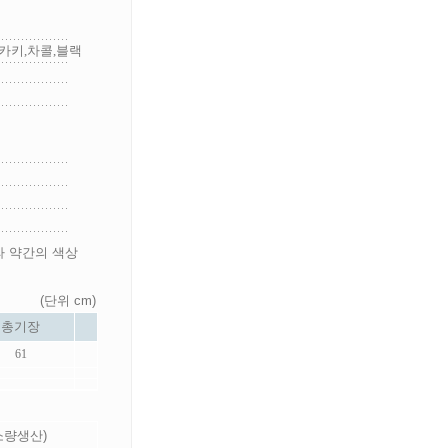
카키,차콜,블랙
라 약간의 색상
(단위 cm)
총기장
61
 소량생산)