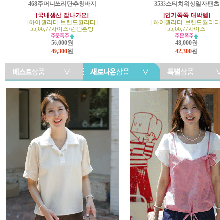
468주머니쓰리단추청바지
3533스티치워싱일자팬츠
[국내생산-잘나가요]
[인기쭉쭉-대박템]
[하이퀄리티-브랜드퀄리티]
[하이퀄리티-브랜드퀄리티
55,66,77사이즈/린넨혼방
55,66,77사이즈
56,000원
48,000원
49,300
원
42,300
원