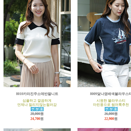
8010카라진주소매반팔니트
8009닻나염배색블라우스
심플하고 깔끔하게
시원한 블라우스티
언제나 질리지않는컬러감
마린풍으로 썸머룩추천
28,000원
26,000원
24,700
원
22,900
원