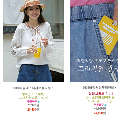
2626바람처럼투턱반바지
8004타슬에스닉자수블라우스
[엄청시원해-인기]
가벼운 시스루룩~
16수초경량 찰랑팬츠
따가운햇살을 가려줘
S~XL사이즈구성
29,900원
49,900원
26,400
원
44,000
원