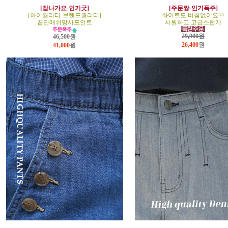
[잘나가요-인기굿]
[주문짱-인기폭주]
[하이퀄리티-브랜드퀄리티]
화이트도 비침없어요^^
끝단매쉬망사포인트
시원하고 고급스럽게
29,900원
46,500원
26,400
원
41,000
원