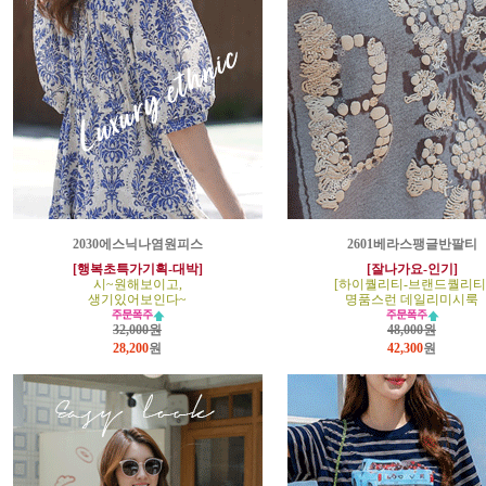
2030에스닉나염원피스
2601베라스팽글반팔티
[행복초특가기획-대박]
[잘나가요-인기]
시~원해보이고,
[하이퀄리티-브랜드퀄리티
생기있어보인다~
명품스런 데일리미시룩
32,000원
48,000원
28,200
원
42,300
원