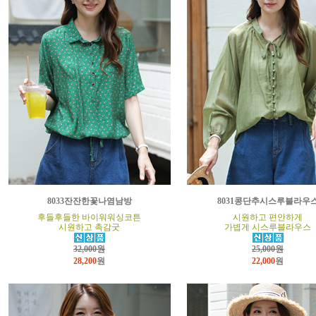
8033잔잔한꽃나염남방
8031콩단추시스루블라우
후들후들한 바이워워싱코튼
시원하고 편안하게
시원하고 촉감굿
가볍게 시스루블라우스
32,000원
25,000원
28,200
원
22,000
원