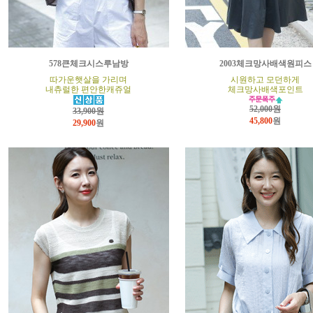
578큰체크시스루남방
2003체크망사배색원피스
따가운햇살을 가리며
시원하고 모던하게
내츄럴한 편안한캐쥬얼
체크망사배색포인트
52,000원
33,900원
45,800
원
29,900
원