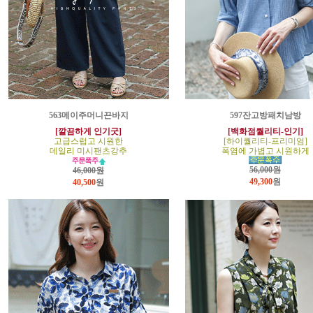
563메이주머니끈바지
597잔고방패치남방
[깔끔하게 인기굿]
[백화점퀄리티-인기]
고급스럽고 시원한
[하이퀄리티-프리미엄]
데일리 미시팬츠강추
폭염에 가볍고 시원하게
56,000원
46,000원
49,300
원
40,500
원