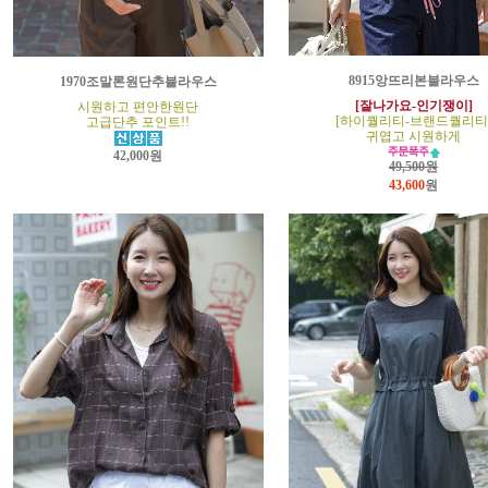
8915앙뜨리본블라우스
1970조말론원단추블라우스
[잘나가요-인기쟁이]
시원하고 편안한원단
[하이퀄리티-브랜드퀄리티
고급단추 포인트!!
귀엽고 시원하게
42,000원
49,500원
43,600
원