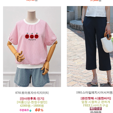
37,000
원
1981스마일패치시어서커팬
0701토마토자수지지미티
[완전핫해-시원한바지]
[안사면후회-인기]
엄청 시원하고 편하게
[여름신상-한정수량만]
FREE,L사이즈구성
42000원->18000원
39,900원