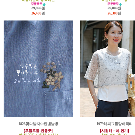
29,900원
29,800원
26,400
원
26,300
원
1828꽃다발자수린넨남방
1979해피그물망배색티
[후들후들-반응굿]
[시원해보여-인기]