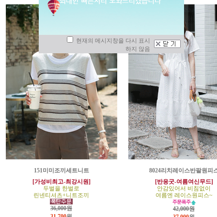
현재의 메시지창을 다시 표시
하지 않음
151미미조끼세트니트
8024리치레이스반팔원피
[가성비최고-최강시원]
[반응굿-여름여신무드]
두벌을 한벌로
안감있어서 비침없이
린넨티셔츠+니트조끼
여름엔 레이스원피스~
36,000원
42,000원
31,700
원