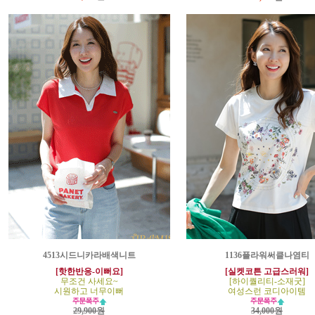
4513시드니카라배색니트
1136플라워써클나염티
[핫한반응-이뻐요]
[실켓코튼 고급스러워]
무조건 사세요~
[하이퀄리티-소재굿]
시원하고 너무이뻐
여성스런 코디아이템
29,900원
34,000원