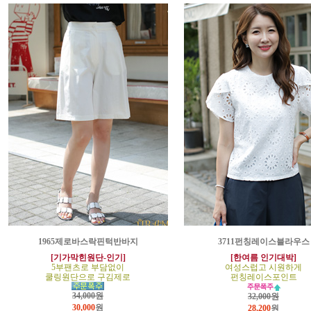
1965제로바스락핀턱반바지
3711펀칭레이스블라우스
[기가막힌원단-인기]
[한여름 인기대박]
5부팬츠로 부담없이
여성스럽고 시원하게
쿨링원단으로 구김제로
펀칭레이스포인트
34,000원
32,000원
30,000
원
28,200
원