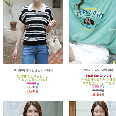
594퍼니강아지워싱티
8005루이카라린넨단가라니트
[놀러갈때딱-인기]
편안한핏감,시원한핏감
바이오워싱돌려서 편해요
핫썸머 심플모던하게
톡톡한원단 고급스럽게
26,000원
29,900원
22,900
원
26,400
원