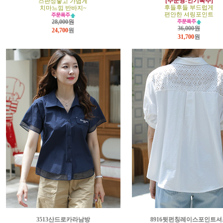
[주문짱-인기폭주]
스판성좋고 가볍게
후들후들 부드럽게
치마느낌 반바지~
편안한 셔링포인트
28,000원
36,000원
24,700
원
31,700
원
3513산드로카라남방
8916뒷펀칭레이스포인트셔