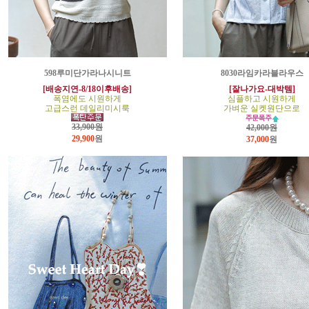
598루미단가라나시니트
8030라임카라블라우스
[배송지연-8/18이후배송]
[잘나가요-대박템]
폭염에도 시원하게
심플하고 시원하게
고급스런 데일리미시룩
가벼운 실켓원단으로
33,900원
42,000원
29,900
원
37,000
원