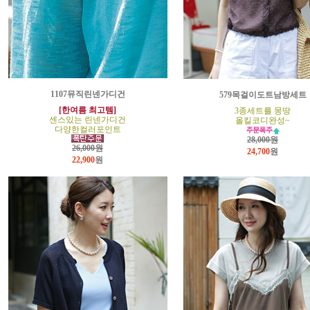
1107뮤직린넨가디건
579목걸이도트남방세트
[한여름 최고템]
3종세트를 몽땅
센스있는 린넨가디건
올킬코디완성~
다양한컬러포인트
28,000원
26,000원
24,700
원
22,900
원