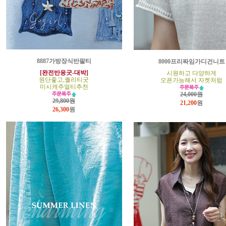
8887가방장식반팔티
8000프리짜임가디건니트
[완전반응굿-대박]
시원하고 다양하게
원단좋고,퀄리티굿
오픈가능해서 자켓처럼
미시캐주얼티추천
24,000원
29,800원
21,200
원
26,300
원