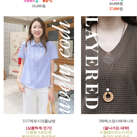
42,000원
18,000원
37,000
원
5557메르시잔줄남방
580럭스망사배색니트
[상콤하게-인기]
[잘나가요-대박]
시원한 A라인핏
이중레이어드디자인
폭염데일리 정석패션
목걸이 세트구성