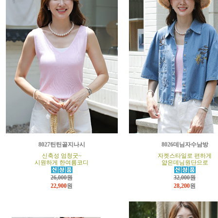
8027틴틴골지나시
8026데님자수남방
신축성 엄청굿~
자켓스타일로 편하게
시원하게 한여름코디
얇은데님원단으로
26,000원
32,000원
22,900
원
28,200
원