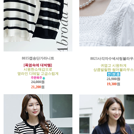
8035캡송단가라니트
8023사각자수넥셔링블라우
[폭염속에 대박템]
귀엽고 시원하게
시원한소재감으로
상큼발랄한 썸머블라우스
옆라인 디테일 고급스럽게
21,900원
24,000원
19,300
원
21,200
원