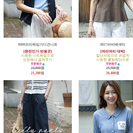
8000프리짜임가디건니트
8017바비배색티
[완전인기-반응굿]
[여리여리 대박]
시원한 니트짜임으로
밑단셔링으로 귀엽게
오픈해서 걸쳐주기
시원한 쿨링원단으로
24,000원
29,900원
21,200
원
26,400
원