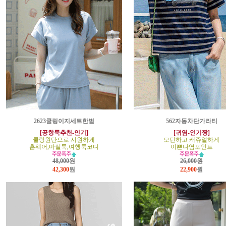
2623쿨링이지세트한벌
562자동차단가라티
[공항룩추천-인기]
[귀염-인기짱]
쿨링원단으로 시원하게
모던하고 캐쥬얼하게
홈웨어,마실룩,여행룩코디
이쁜나염포인트
48,000원
26,000원
42,300
원
22,900
원