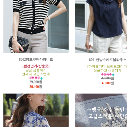
8002양포켓단가라니트
8001언발스카프블라우스
[완전인기-반응굿]
[하이퀄리티-브랜드퀄리티
깔끔 심플하게
심플하고 세련되게
언제나 고급스럽게
42,000원
29,900원
37,000
원
26,400
원