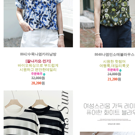
8042수묵나염카라남방
8040나염민소매블라우스
[잘나가요-인기]
시원한 핫썸머
바이오워싱으로 부드럽게
여행룩,데일리룩굿
시원하고 편안한데일리
24,000원
32,000원
21,200
원
28,200
원