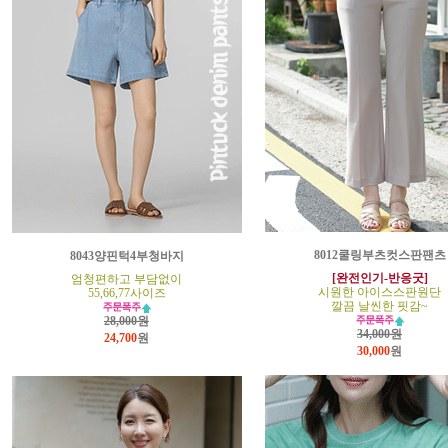
8012쿨링부츠컷스판팬츠
8043양핀턱4부청바지
[완전인기-반응굿]
엄청편하고 부담없이
시원한 아이스스판원단
55,66,77사이즈
깔끔 날씬한 핏감~
28,000원
34,000원
24,700
원
30,000
원