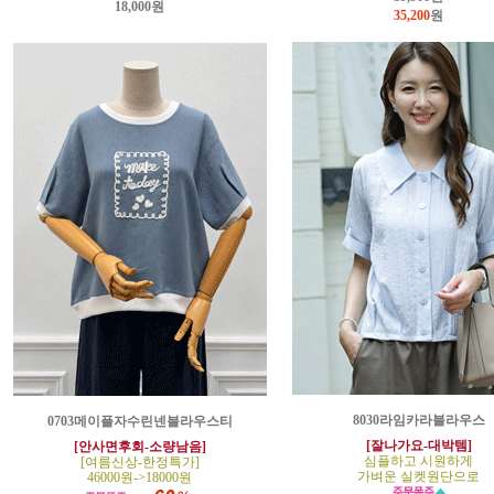
18,000원
35,200
원
8030라임카라블라우스
0703메이플자수린넨블라우스티
[잘나가요-대박템]
[안사면후회-소량남음]
심플하고 시원하게
[여름신상-한정특가]
가벼운 실켓원단으로
46000원->18000원