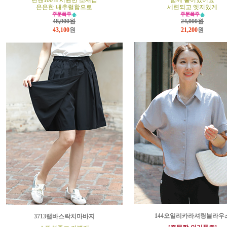
린넨100% 시원한 소재감
함께 붙어있어요
은은한 내추럴함으로
세련되고 엣지있게
48,900원
24,000원
43,100
원
21,200
원
144오일리카라셔링블라우
3713랩바스락치마바지