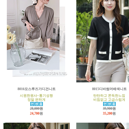
8016모스루즈가디건니트
8015디바썸머배색니트
시원한원사~통기성짱
탄탄하고 쫀득한느낌
정말 편하게
비침없고 고급스럽게
28,000원
39,900원
24,700
원
35,200
원