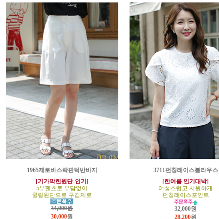
1965제로바스락핀턱반바지
3711펀칭레이스블라우스
[기가막힌원단-인기]
[한여름 인기대박]
5부팬츠로 부담없이
여성스럽고 시원하게
쿨링원단으로 구김제로
펀칭레이스포인트
34,000원
32,000원
30,000
원
28,200
원