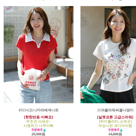
4513시드니카라배색니트
1136플라워써클나염티
[핫한반응-이뻐요]
[실켓코튼 고급스러워]
무조건 사세요~
[하이퀄리티-소재굿]
시원하고 너무이뻐
여성스런 코디아이템
29,900원
34,000원