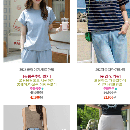
2623쿨링이지세트한벌
562자동차단가라티
[공항룩추천-인기]
[귀염-인기짱]
쿨링원단으로 시원하게
모던하고 캐쥬얼하게
홈웨어,마실룩,여행룩코디
이쁜나염포인트
48,000원
26,000원
42,300
원
22,900
원