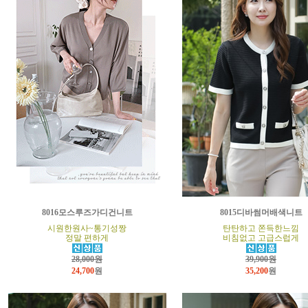
8016모스루즈가디건니트
8015디바썸머배색니트
시원한원사~통기성짱
탄탄하고 쫀득한느낌
정말 편하게
비침없고 고급스럽게
28,000원
39,900원
24,700
원
35,200
원