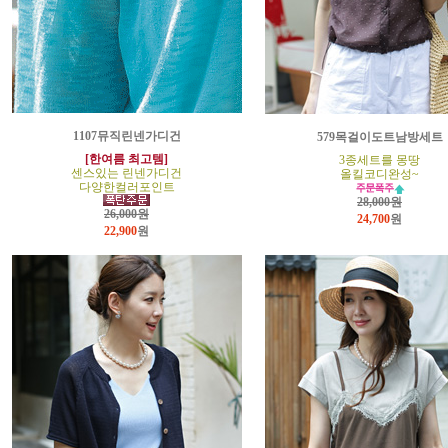
1107뮤직린넨가디건
579목걸이도트남방세트
[한여름 최고템]
3종세트를 몽땅
센스있는 린넨가디건
올킬코디완성~
다양한컬러포인트
28,000원
26,000원
24,700
원
22,900
원