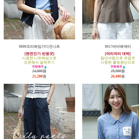
8000프리짜임가디건니트
8017바비배색티
[완전인기-반응굿]
[여리여리 대박]
시원한 니트짜임으로
밑단셔링으로 귀엽게
오픈해서 걸쳐주기
시원한 쿨링원단으로
24,000원
29,900원
21,200
원
26,400
원