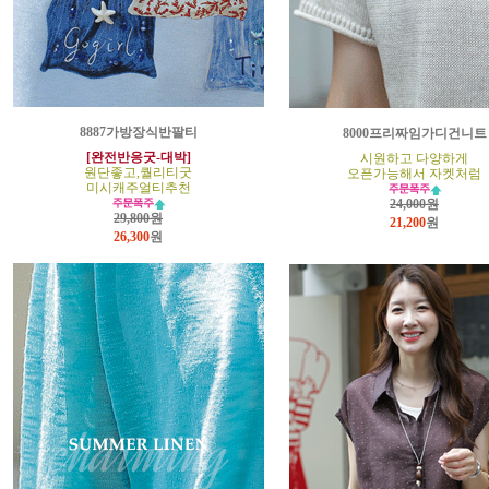
8887가방장식반팔티
8000프리짜임가디건니트
[완전반응굿-대박]
시원하고 다양하게
원단좋고,퀄리티굿
오픈가능해서 자켓처럼
미시캐주얼티추천
24,000원
29,800원
21,200
원
26,300
원