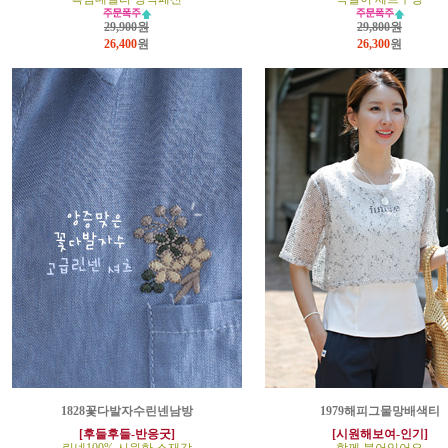
29,900원
29,800원
26,400
원
26,300
원
1828꽃다발자수린넨남방
1979해피그물망배색티
[후들후들-반응굿]
[시원해보여-인기]