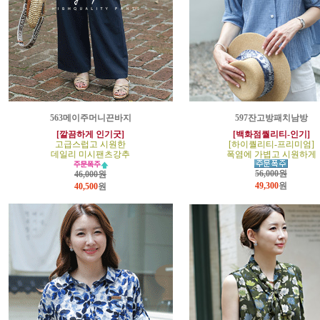
563메이주머니끈바지
597잔고방패치남방
[깔끔하게 인기굿]
[백화점퀄리티-인기]
고급스럽고 시원한
[하이퀄리티-프리미엄]
데일리 미시팬츠강추
폭염에 가볍고 시원하게
56,000원
46,000원
49,300
원
40,500
원