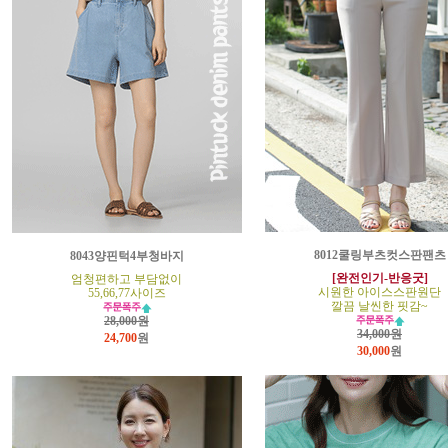
8012쿨링부츠컷스판팬츠
8043양핀턱4부청바지
[완전인기-반응굿]
엄청편하고 부담없이
시원한 아이스스판원단
55,66,77사이즈
깔끔 날씬한 핏감~
28,000원
34,000원
24,700
원
30,000
원