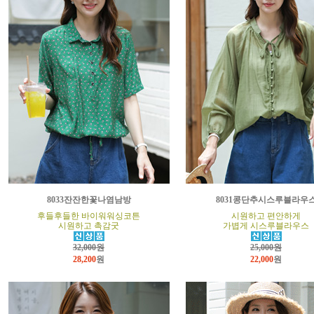
8033잔잔한꽃나염남방
8031콩단추시스루블라우
후들후들한 바이워워싱코튼
시원하고 편안하게
시원하고 촉감굿
가볍게 시스루블라우스
32,000원
25,000원
28,200
원
22,000
원