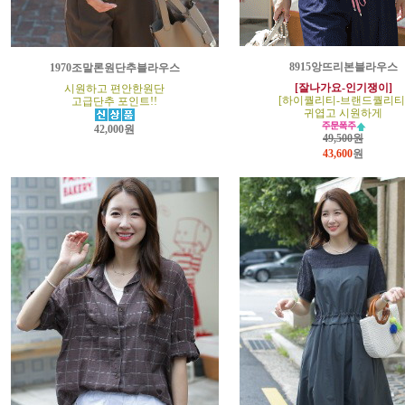
8915앙뜨리본블라우스
1970조말론원단추블라우스
[잘나가요-인기쟁이]
시원하고 편안한원단
[하이퀄리티-브랜드퀄리티
고급단추 포인트!!
귀엽고 시원하게
42,000원
49,500원
43,600
원