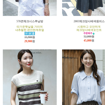
578큰체크시스루남방
2003체크망사배색원피스
따가운햇살을 가리며
시원하고 모던하게
내츄럴한 편안한캐쥬얼
체크망사배색포인트
52,000원
33,900원
45,800
원
29,900
원