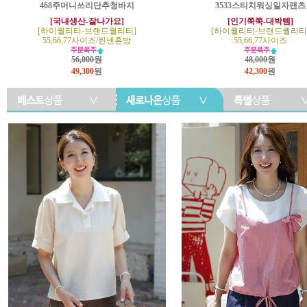
468주머니쓰리단추청바지
3533스티치워싱일자팬츠
[국내생산-잘나가요]
[인기쭉쭉-대박템]
[하이퀄리티-브랜드퀄리티]
[하이퀄리티-브랜드퀄리티
55,66,77사이즈/린넨혼방
55,66,77사이즈
56,000원
48,000원
49,300
원
42,300
원