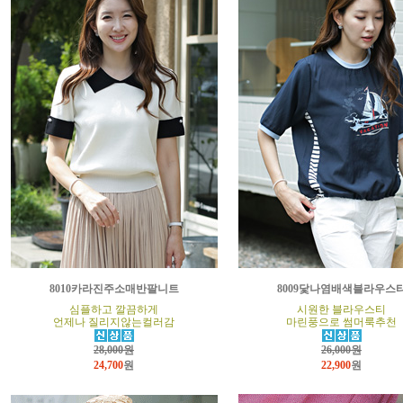
8010카라진주소매반팔니트
8009닻나염배색블라우스
심플하고 깔끔하게
시원한 블라우스티
언제나 질리지않는컬러감
마린풍으로 썸머룩추천
28,000원
26,000원
24,700
원
22,900
원