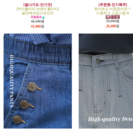
[잘나가요-인기굿]
[주문짱-인기폭주]
[하이퀄리티-브랜드퀄리티]
화이트도 비침없어요^^
끝단매쉬망사포인트
시원하고 고급스럽게
29,900원
46,500원
26,400
원
41,000
원