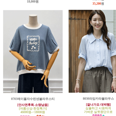
18,000원
35,200
원
8030라임카라블라우스
0703메이플자수린넨블라우스티
[잘나가요-대박템]
[안사면후회-소량남음]
심플하고 시원하게
[여름신상-한정특가]
가벼운 실켓원단으로
46000원->18000원