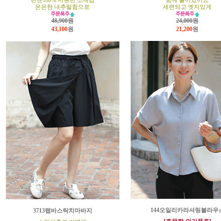
린넨100% 시원한 소재감
함께 붙어있어요
은은한 내추럴함으로
세련되고 엣지있게
48,900원
24,000원
43,100
원
21,200
원
144오일리카라셔링블라우
3713랩바스락치마바지