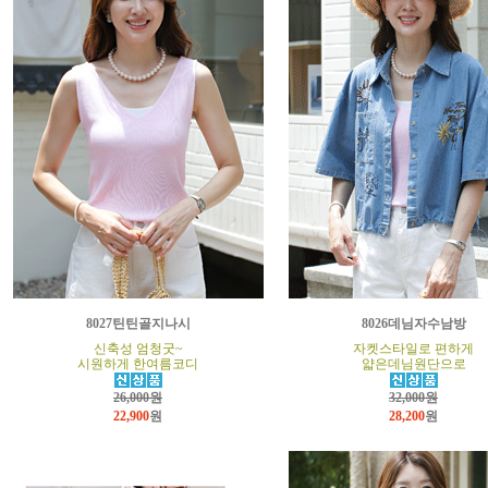
8027틴틴골지나시
8026데님자수남방
신축성 엄청굿~
자켓스타일로 편하게
시원하게 한여름코디
얇은데님원단으로
26,000원
32,000원
22,900
원
28,200
원