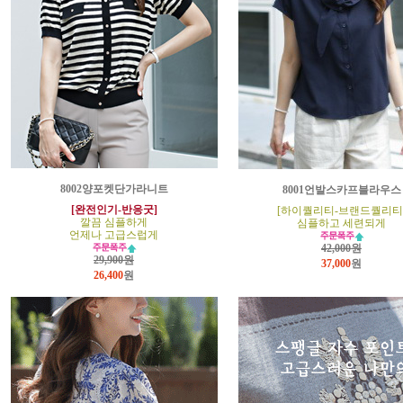
8002양포켓단가라니트
8001언발스카프블라우스
[완전인기-반응굿]
[하이퀄리티-브랜드퀄리티
깔끔 심플하게
심플하고 세련되게
언제나 고급스럽게
42,000원
29,900원
37,000
원
26,400
원