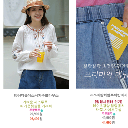
2626바람처럼투턱반바지
8004타슬에스닉자수블라우스
[엄청시원해-인기]
가벼운 시스루룩~
16수초경량 찰랑팬츠
따가운햇살을 가려줘
S~XL사이즈구성
29,900원
49,900원
26,400
원
44,000
원