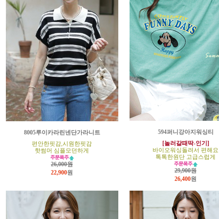
594퍼니강아지워싱티
8005루이카라린넨단가라니트
[놀러갈때딱-인기]
편안한핏감,시원한핏감
바이오워싱돌려서 편해요
핫썸머 심플모던하게
톡톡한원단 고급스럽게
26,000원
29,900원
22,900
원
26,400
원