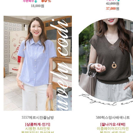
42,000원
18,000원
37,000
원
5557메르시잔줄남방
580럭스망사배색니트
[상콤하게-인기]
[잘나가요-대박]
시원한 A라인핏
이중레이어드디자인
폭염데일리 정석패션
목걸이 세트구성