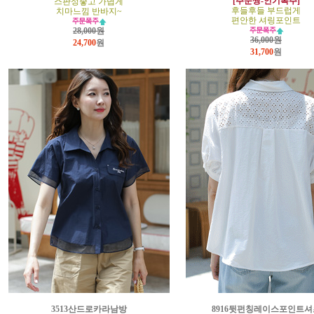
[주문짱-인기폭주]
스판성좋고 가볍게
후들후들 부드럽게
치마느낌 반바지~
편안한 셔링포인트
28,000원
36,000원
24,700
원
31,700
원
3513산드로카라남방
8916뒷펀칭레이스포인트셔