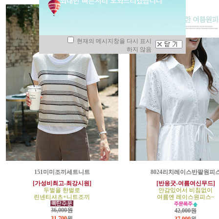
현재의 메시지창을 다시 표시
하지 않음
151미미조끼세트니트
8024리치레이스반팔원피
[가성비최고-최강시원]
[반응굿-여름여신무드]
두벌을 한벌로
안감있어서 비침없이
린넨티셔츠+니트조끼
여름엔 레이스원피스~
36,000원
42,000원
31,700
원