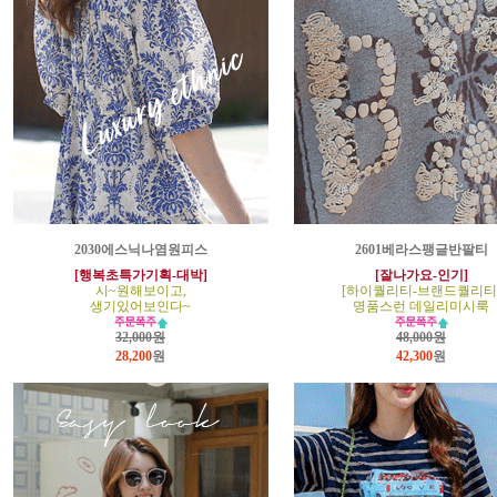
2030에스닉나염원피스
2601베라스팽글반팔티
[행복초특가기획-대박]
[잘나가요-인기]
시~원해보이고,
[하이퀄리티-브랜드퀄리티
생기있어보인다~
명품스런 데일리미시룩
32,000원
48,000원
28,200
원
42,300
원