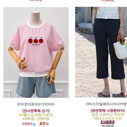
37,000
원
1981스마일패치시어서커팬
0701토마토자수지지미티
[완전핫해-시원한바지]
[안사면후회-인기]
엄청 시원하고 편하게
[여름신상-한정수량만]
FREE,L사이즈구성
42000원->18000원
39,900원