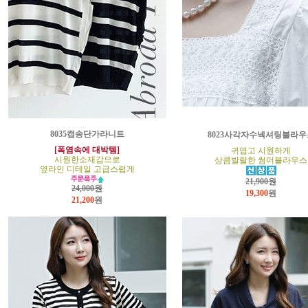
8035캡송단가라니트
8023사각자수넥셔링블라우
[폭염속에 대박템]
귀엽고 시원하게
시원한소재감으로
상큼발랄한 썸머블라우스
옆라인 디테일 고급스럽게
21,900원
24,000원
19,300
원
21,200
원