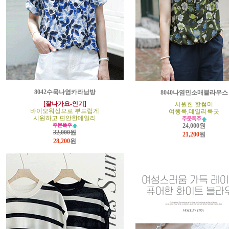
8042수묵나염카라남방
8040나염민소매블라우스
[잘나가요-인기]
시원한 핫썸머
바이오워싱으로 부드럽게
여행룩,데일리룩굿
시원하고 편안한데일리
24,000원
32,000원
21,200
원
28,200
원