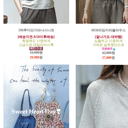
598루미단가라나시니트
8030라임카라블라우스
[배송지연-8/18이후배송]
[잘나가요-대박템]
폭염에도 시원하게
심플하고 시원하게
고급스런 데일리미시룩
가벼운 실켓원단으로
33,900원
42,000원
29,900
원
37,000
원