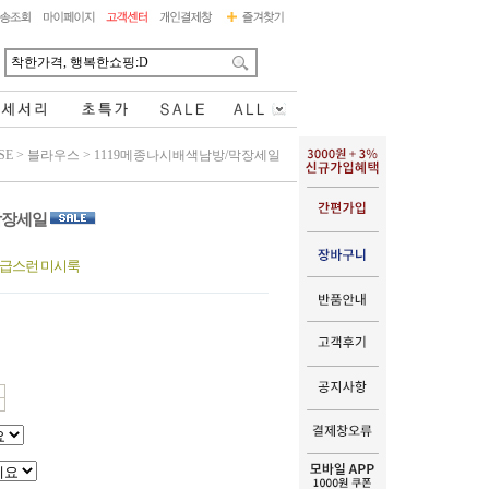
SE
>
블라우스
>
1119메종나시배색남방/막장세일
막장세일
고급스런 미시룩