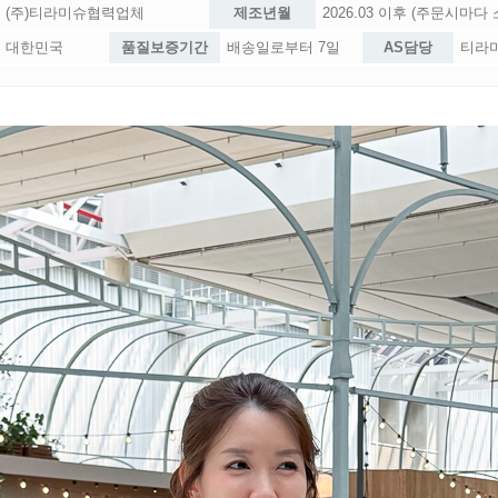
(주)티라미슈협력업체
제조년월
2026.03 이후 (주문시마다
대한민국
품질보증기간
배송일로부터 7일
AS담당
티라미슈