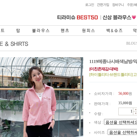
BLOU
1119메종나시배색남방/
[미친존재감-대박]
[하이퀄리티-브랜드퀄리티] 
소비자가격 :
56,000
원
35,000
원
판매가격 :
수량 :
색상 :
사이즈 :