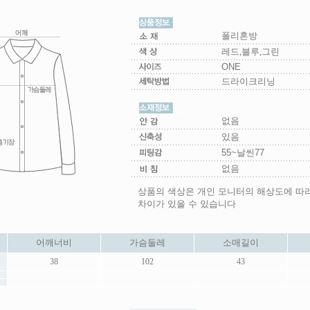
폴리혼방
레드,블루,그린
ONE
드라이크리닝
없음
있음
55~날씬77
없음
상품의 색상은 개인 모니터의 해상도에 따
차이가 있을 수 있습니다
어깨너비
가슴둘레
소매길이
38
102
43