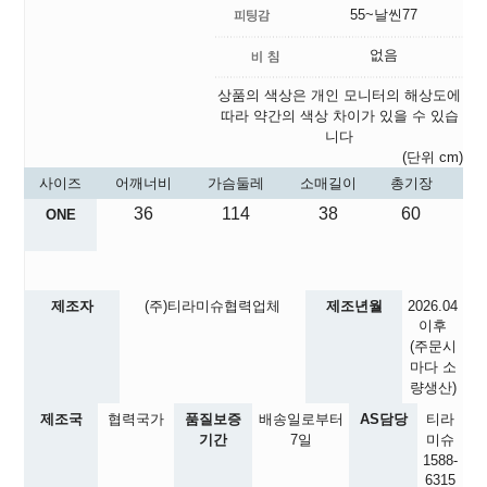
55~날씬77
없음
상품의 색상은 개인 모니터의 해상도에
따라 약간의 색상 차이가 있을 수 있습
니다
(단위 cm)
사이즈
어깨너비
가슴둘레
소매길이
총기장
36
114
38
60
ONE
제조자
(주)티라미슈협력업체
제조년월
2026.04
이후
(주문시
마다 소
량생산)
제조국
협력국가
품질보증
배송일로부터
AS담당
티라
기간
7일
미슈
1588-
6315