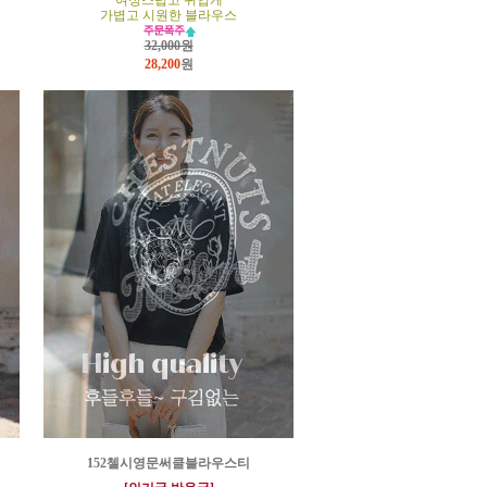
여성스럽고 귀엽게
가볍고 시원한 블라우스
32,000원
28,200
원
152첼시영문써클블라우스티