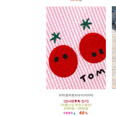
0701토마토자수지지미티
[안사면후회-인기]
[여름신상-한정수량만]
42000원->18000원