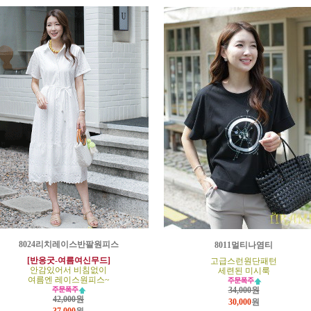
8024리치레이스반팔원피스
8011멀티나염티
[반응굿-여름여신무드]
고급스런원단패턴
안감있어서 비침없이
세련된 미시룩
여름엔 레이스원피스~
34,000원
42,000원
30,000
원