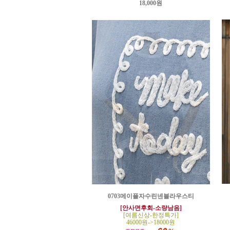
18,000원
0703메이플자수린넨블라우스티
[안사면후회-소량남음]
[여름신상-한정특가]
46000원->18000원