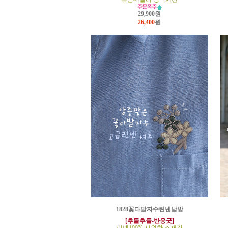
29,900원
26,400
원
1828꽃다발자수린넨남방
[후들후들-반응굿]