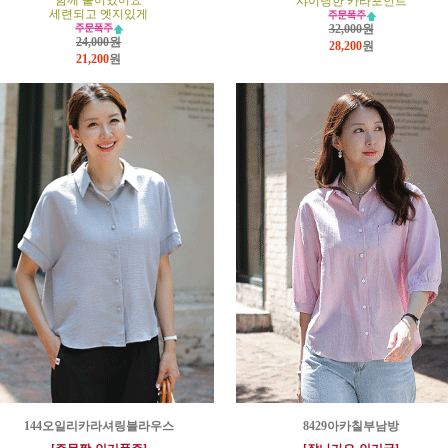
함께 붙어있어요
샤이닝한 카라포인트
세련되고 엣지있게
32,000원
24,000원
28,200
원
21,200
원
144오일리카라셔링블라우스
8429아카칠부남방