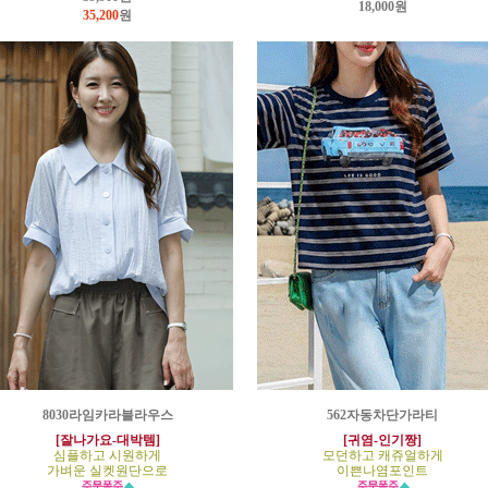
18,000원
35,200
원
8030라임카라블라우스
562자동차단가라티
[잘나가요-대박템]
[귀염-인기짱]
심플하고 시원하게
모던하고 캐쥬얼하게
가벼운 실켓원단으로
이쁜나염포인트