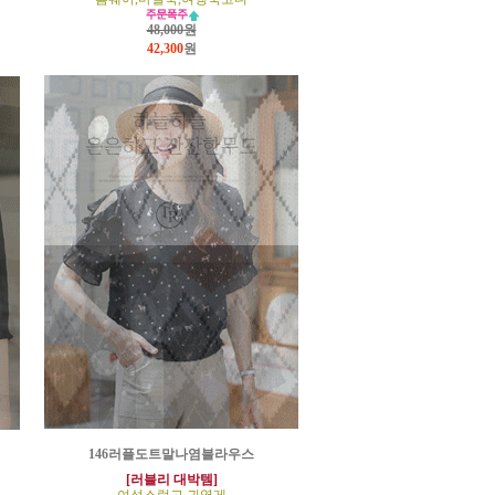
48,000원
42,300
원
146러플도트말나염블라우스
[러블리 대박템]