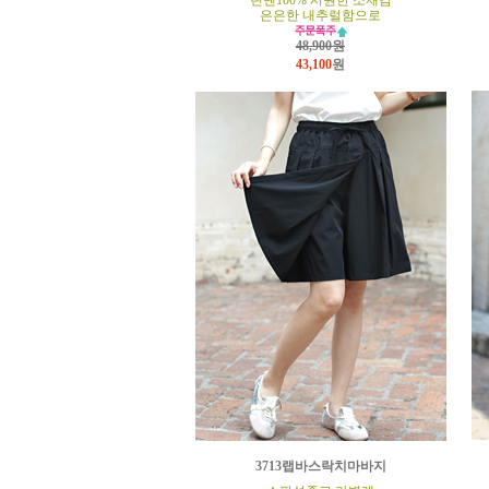
린넨100% 시원한 소재감
은은한 내추럴함으로
48,900원
43,100
원
3713랩바스락치마바지