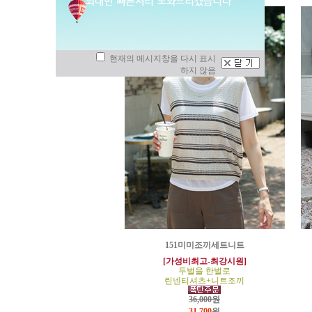
현재의 메시지창을 다시 표시
하지 않음
151미미조끼세트니트
[가성비최고-최강시원]
두벌을 한벌로
린넨티셔츠+니트조끼
36,000원
31,700
원