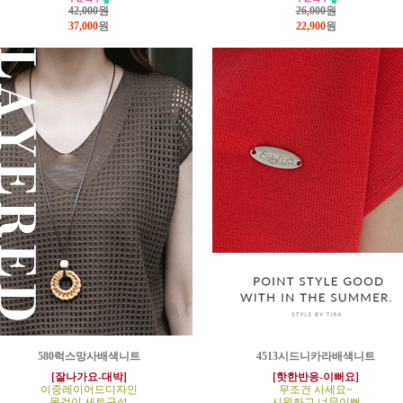
42,000원
26,000원
37,000
원
22,900
원
580럭스망사배색니트
4513시드니카라배색니트
[잘나가요-대박]
[핫한반응-이뻐요]
이중레이어드디자인
무조건 사세요~
목걸이 세트구성
시원하고 너무이뻐