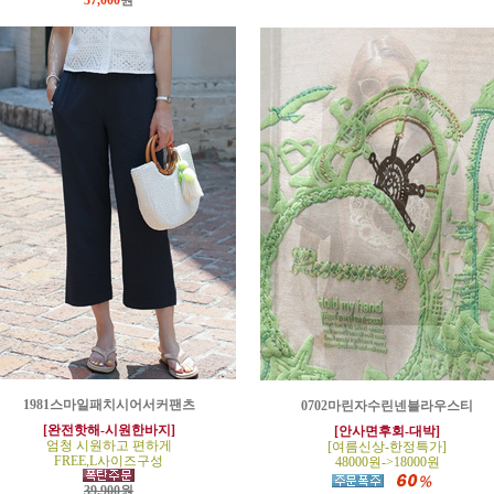
37,000
원
1981스마일패치시어서커팬츠
0702마린자수린넨블라우스티
[완전핫해-시원한바지]
[안사면후회-대박]
엄청 시원하고 편하게
[여름신상-한정특가]
FREE,L사이즈구성
48000원->18000원
39,900원