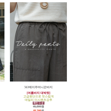
563메이주머니끈바지
[여름바지 대박핏]
고급원단으로 멋스럽게
데일리 미시팬츠강추
46,000원
40,500
원