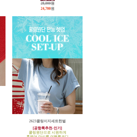
28,000원
24,700
원
2623쿨링이지세트한벌
[공항룩추천-인기]
쿨링원단으로 시원하게
홈웨어,마실룩,여행룩코디