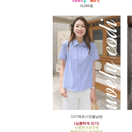
18,000원
5557메르시잔줄남방
[상콤하게-인기]
시원한 A라인핏
폭염데일리 정석패션