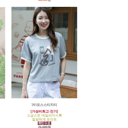
593포스스티치티
[가성비최고-인기]
고급스런 데일리미시룩
깔끔하게 포인트
26,000원