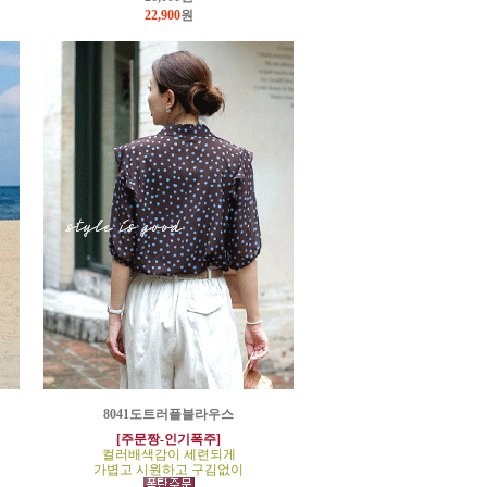
22,900
원
8041도트러플블라우스
[주문짱-인기폭주]
컬러배색감이 세련되게
가볍고 시원하고 구김없이