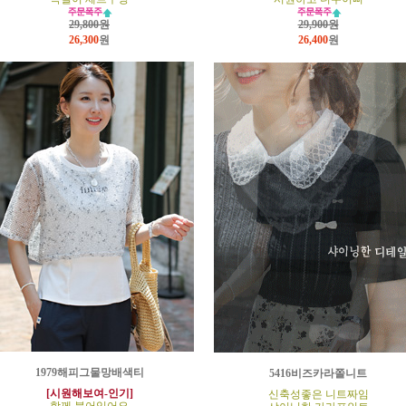
29,800원
29,900원
26,300
원
26,400
원
1979해피그물망배색티
5416비즈카라쫄니트
[시원해보여-인기]
신축성좋은 니트짜임