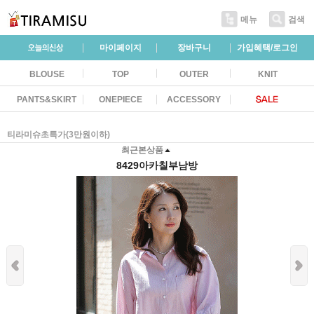
메뉴
검색
마이페이지
장바구니
가입혜택/로그인
BLOUSE
TOP
OUTER
KNIT
PANTS&SKIRT
ONEPIECE
ACCESSORY
티라미슈초특가(3만원이하)
최근본상품
8429아카칠부남방