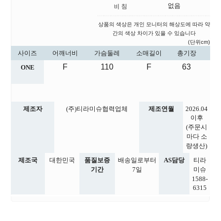
없음
상품의 색상은 개인 모니터의 해상도에 따라 약
간의 색상 차이가 있을 수 있습니다
(단위cm)
사이즈
어깨너비
가슴둘레
소매길이
총기장
F
110
F
63
ONE
제조자
(주)티라미슈협력업체
제조연월
2026.04
이후
(주문시
마다 소
량생산)
제조국
대한민국
품질보증
배송일로부터
AS담당
티라
기간
7일
미슈
1588-
6315