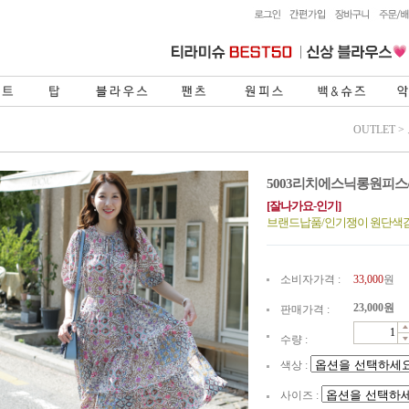
OUTLET
>
5003리치에스닉롱원피스
[잘나가요-인기]
브랜드납품/인기쟁이 원단색감
소비자가격 :
33,000
원
23,000
원
판매가격 :
수량 :
색상 :
사이즈 :