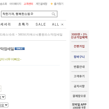
드레스/슈트
>
5003리치에스닉롱원피스/막장세일
/막장세일
이 너무 이뻐요~