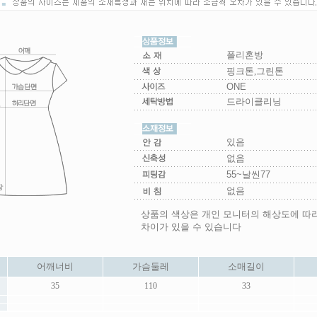
폴리혼방
핑크톤,그린톤
ONE
드라이클리닝
있음
없음
55~날씬77
없음
상품의 색상은 개인 모니터의 해상도에 따
차이가 있을 수 있습니다
어깨너비
가슴둘레
소매길이
35
110
33