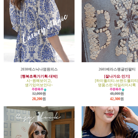
2030에스닉나염원피스
2601베라스팽글반팔티
[행복초특가기획-대박]
[잘나가요-인기]
시~원해보이고,
[하이퀄리티-브랜드퀄리티
생기있어보인다~
명품스런 데일리미시룩
32,000원
48,000원
28,200
원
42,300
원