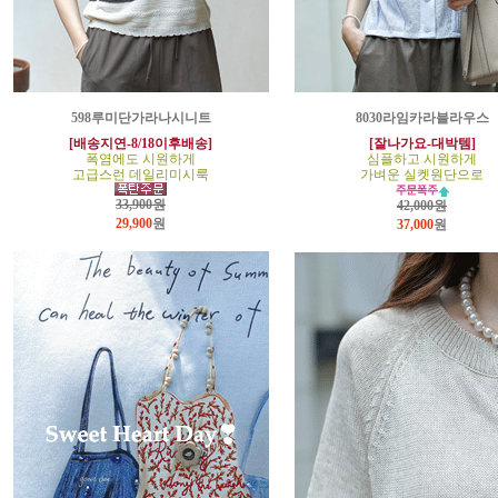
598루미단가라나시니트
8030라임카라블라우스
[배송지연-8/18이후배송]
[잘나가요-대박템]
폭염에도 시원하게
심플하고 시원하게
고급스런 데일리미시룩
가벼운 실켓원단으로
33,900원
42,000원
29,900
원
37,000
원