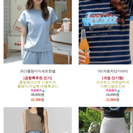
2623쿨링이지세트한벌
562자동차단가라티
[공항룩추천-인기]
[귀염-인기짱]
쿨링원단으로 시원하게
모던하고 캐쥬얼하게
홈웨어,마실룩,여행룩코디
이쁜나염포인트
48,000원
26,000원
42,300
원
22,900
원