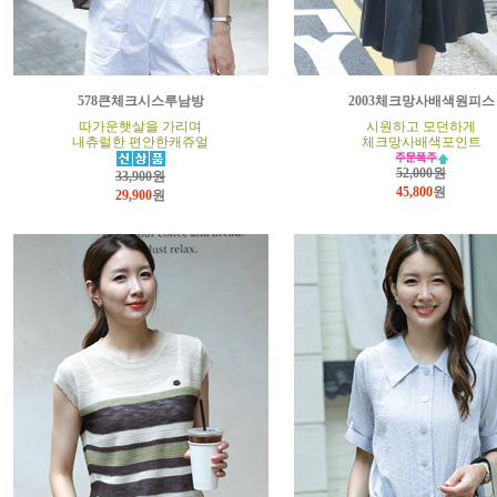
578큰체크시스루남방
2003체크망사배색원피스
따가운햇살을 가리며
시원하고 모던하게
내츄럴한 편안한캐쥬얼
체크망사배색포인트
52,000원
33,900원
45,800
원
29,900
원