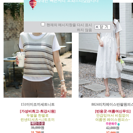
현재의 메시지창을 다시 표시
하지 않음
151미미조끼세트니트
8024리치레이스반팔원피
[가성비최고-최강시원]
[반응굿-여름여신무드]
두벌을 한벌로
안감있어서 비침없이
린넨티셔츠+니트조끼
여름엔 레이스원피스~
36,000원
42,000원
31,700
원