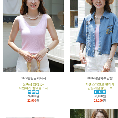
8027틴틴골지나시
8026데님자수남방
신축성 엄청굿~
자켓스타일로 편하게
시원하게 한여름코디
얇은데님원단으로
26,000원
32,000원
22,900
원
28,200
원