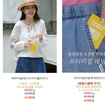
2626바람처럼투턱반바지
8004타슬에스닉자수블라우스
[엄청시원해-인기]
가벼운 시스루룩~
16수초경량 찰랑팬츠
따가운햇살을 가려줘
S~XL사이즈구성
29,900원
49,900원
26,400
원
44,000
원