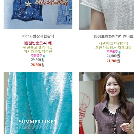
8887가방장식반팔티
8000프리짜임가디건니트
[완전반응굿-대박]
시원하고 다양하게
원단좋고,퀄리티굿
오픈가능해서 자켓처럼
미시캐주얼티추천
24,000원
29,800원
21,200
원
26,300
원