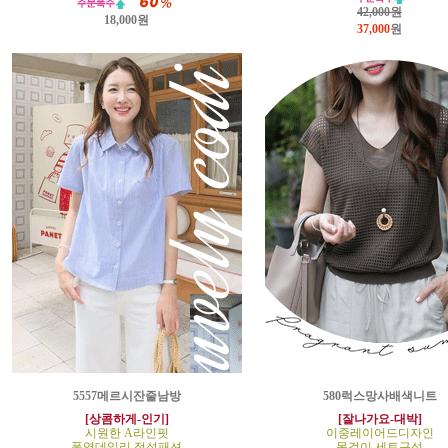
42,000원
18,000원
37,000
원
5557메르시잔줄남방
580럭스망사배색니트
[상콤하게-인기]
[잘나가요-대박]
시원한 A라인핏
이중레이어드디자인
폭염데일리 정석패션
목걸이 세트구성