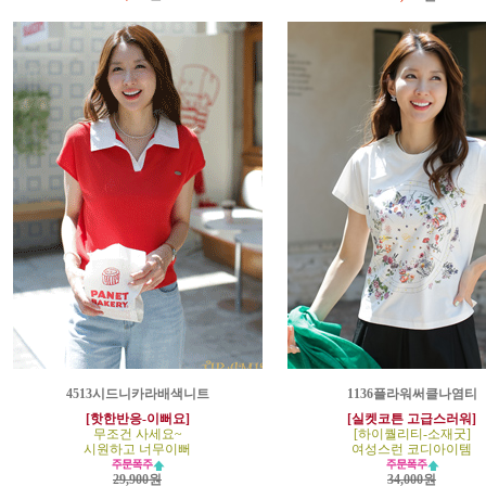
4513시드니카라배색니트
1136플라워써클나염티
[핫한반응-이뻐요]
[실켓코튼 고급스러워]
무조건 사세요~
[하이퀄리티-소재굿]
시원하고 너무이뻐
여성스런 코디아이템
29,900원
34,000원