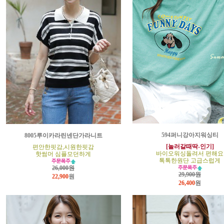
594퍼니강아지워싱티
8005루이카라린넨단가라니트
[놀러갈때딱-인기]
편안한핏감,시원한핏감
바이오워싱돌려서 편해요
핫썸머 심플모던하게
톡톡한원단 고급스럽게
26,000원
29,900원
22,900
원
26,400
원