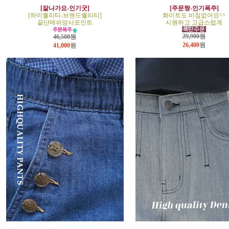
[잘나가요-인기굿]
[주문짱-인기폭주]
[하이퀄리티-브랜드퀄리티]
화이트도 비침없어요^^
끝단매쉬망사포인트
시원하고 고급스럽게
29,900원
46,500원
26,400
원
41,000
원