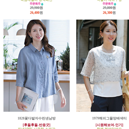
29,900원
29,800원
26,400
원
26,300
원
1828꽃다발자수린넨남방
1979해피그물망배색티
[후들후들-반응굿]
[시원해보여-인기]