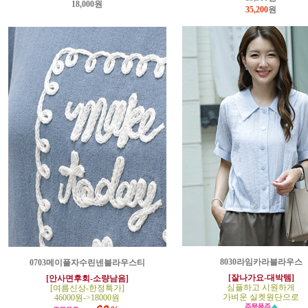
18,000원
35,200
원
8030라임카라블라우스
0703메이플자수린넨블라우스티
[잘나가요-대박템]
[안사면후회-소량남음]
심플하고 시원하게
[여름신상-한정특가]
가벼운 실켓원단으로
46000원->18000원