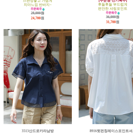
[주문짱-인기폭주]
스판성좋고 가볍게
후들후들 부드럽게
치마느낌 반바지~
편안한 셔링포인트
28,000원
36,000원
24,700
원
31,700
원
3513산드로카라남방
8916뒷펀칭레이스포인트셔