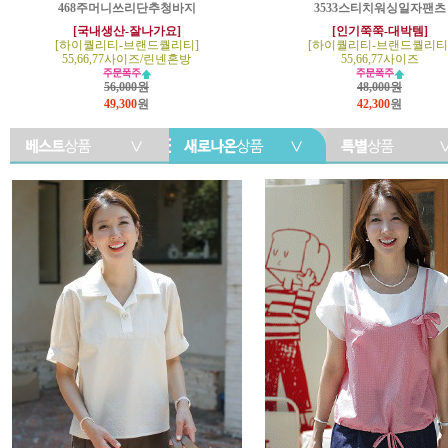
468주머니쓰리단추청바지
3533스티치워싱일자팬츠
[국내생산-잘나가요]
[인기쭉쭉-대박템]
[하이퀄리티-브랜드퀄리티]
[하이퀄리티-브랜드퀄리티
55,66,77사이즈/린넨혼방
55,66,77사이즈
56,000원
48,000원
49,300
원
42,300
원