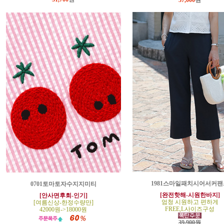
37,000
원
1981스마일패치시어서커팬
0701토마토자수지지미티
[완전핫해-시원한바지]
[안사면후회-인기]
엄청 시원하고 편하게
[여름신상-한정수량만]
FREE,L사이즈구성
42000원->18000원
39,900원