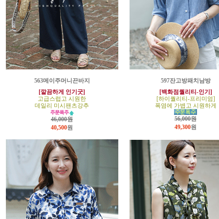
563메이주머니끈바지
597잔고방패치남방
[깔끔하게 인기굿]
[백화점퀄리티-인기]
고급스럽고 시원한
[하이퀄리티-프리미엄]
데일리 미시팬츠강추
폭염에 가볍고 시원하게
56,000원
46,000원
49,300
원
40,500
원