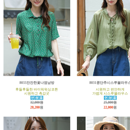
8033잔잔한꽃나염남방
8031콩단추시스루블라우
후들후들한 바이워워싱코튼
시원하고 편안하게
시원하고 촉감굿
가볍게 시스루블라우스
32,000원
25,000원
28,200
원
22,000
원