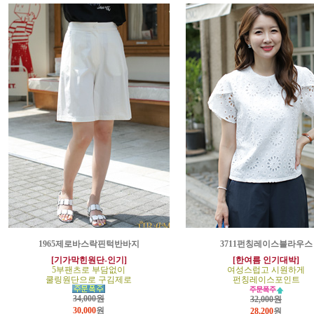
1965제로바스락핀턱반바지
3711펀칭레이스블라우스
[기가막힌원단-인기]
[한여름 인기대박]
5부팬츠로 부담없이
여성스럽고 시원하게
쿨링원단으로 구김제로
펀칭레이스포인트
34,000원
32,000원
30,000
원
28,200
원