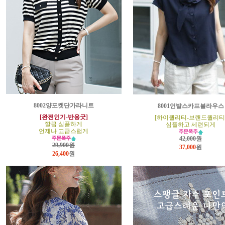
8002양포켓단가라니트
8001언발스카프블라우스
[완전인기-반응굿]
[하이퀄리티-브랜드퀄리티
깔끔 심플하게
심플하고 세련되게
언제나 고급스럽게
42,000원
29,900원
37,000
원
26,400
원