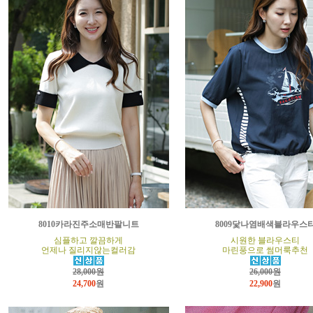
8010카라진주소매반팔니트
8009닻나염배색블라우스
심플하고 깔끔하게
시원한 블라우스티
언제나 질리지않는컬러감
마린풍으로 썸머룩추천
28,000원
26,000원
24,700
원
22,900
원