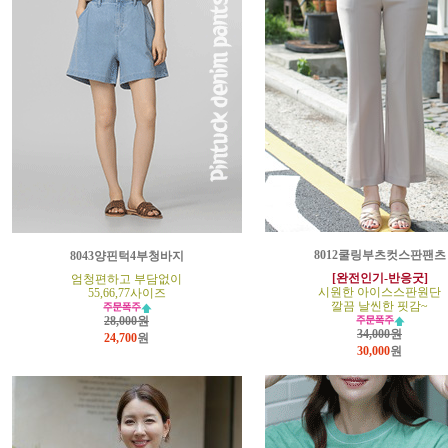
8012쿨링부츠컷스판팬츠
8043양핀턱4부청바지
[완전인기-반응굿]
엄청편하고 부담없이
시원한 아이스스판원단
55,66,77사이즈
깔끔 날씬한 핏감~
28,000원
34,000원
24,700
원
30,000
원