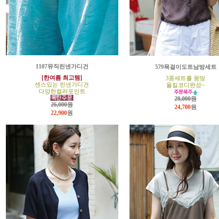
1107뮤직린넨가디건
579목걸이도트남방세트
[한여름 최고템]
3종세트를 몽땅
센스있는 린넨가디건
올킬코디완성~
다양한컬러포인트
28,000원
26,000원
24,700
원
22,900
원