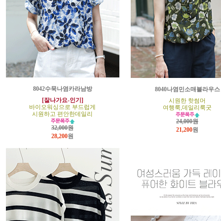
8042수묵나염카라남방
8040나염민소매블라우스
[잘나가요-인기]
시원한 핫썸머
바이오워싱으로 부드럽게
여행룩,데일리룩굿
시원하고 편안한데일리
24,000원
32,000원
21,200
원
28,200
원