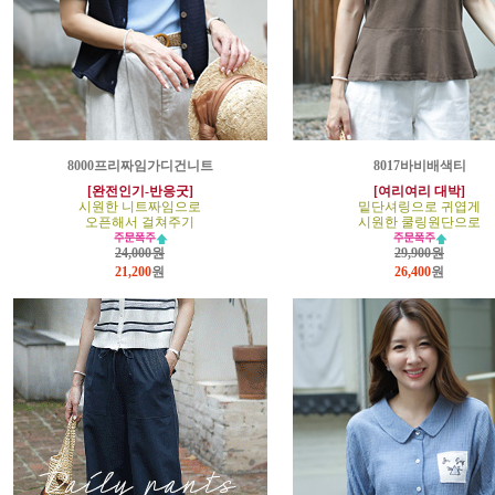
8000프리짜임가디건니트
8017바비배색티
[완전인기-반응굿]
[여리여리 대박]
시원한 니트짜임으로
밑단셔링으로 귀엽게
오픈해서 걸쳐주기
시원한 쿨링원단으로
24,000원
29,900원
21,200
원
26,400
원