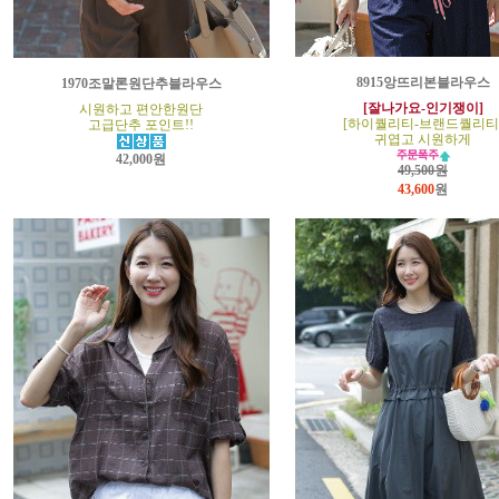
8915앙뜨리본블라우스
1970조말론원단추블라우스
[잘나가요-인기쟁이]
시원하고 편안한원단
[하이퀄리티-브랜드퀄리티
고급단추 포인트!!
귀엽고 시원하게
42,000원
49,500원
43,600
원