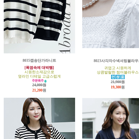
8035캡송단가라니트
8023사각자수넥셔링블라우
[폭염속에 대박템]
귀엽고 시원하게
시원한소재감으로
상큼발랄한 썸머블라우스
옆라인 디테일 고급스럽게
21,900원
24,000원
19,300
원
21,200
원