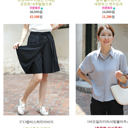
린넨100% 시원한 소재감
함께 붙어있어요
은은한 내추럴함으로
세련되고 엣지있게
48,900원
24,000원
43,100
원
21,200
원
144오일리카라셔링블라우
3713랩바스락치마바지