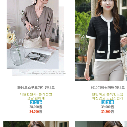
8016모스루즈가디건니트
8015디바썸머배색니트
시원한원사~통기성짱
탄탄하고 쫀득한느낌
정말 편하게
비침없고 고급스럽게
28,000원
39,900원
24,700
원
35,200
원