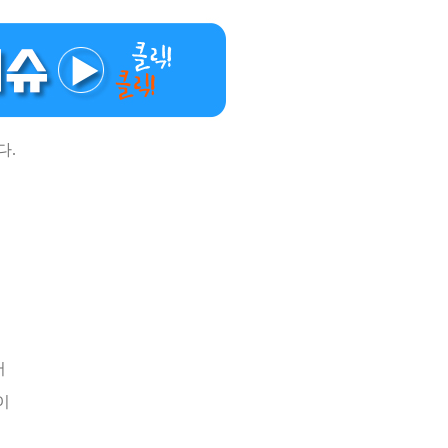
다.
아
어
낌이