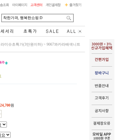
티라미슈초특가(3만원이하)
>
9067꽈카라배색니트
트
24,700
원