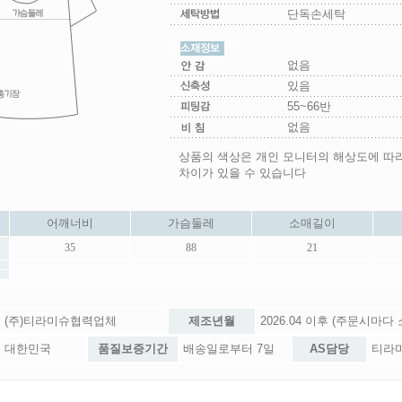
단독손세탁
없음
있음
55~66반
없음
상품의 색상은 개인 모니터의 해상도에 따
차이가 있을 수 있습니다
어깨너비
가슴둘레
소매길이
35
88
21
(주)티라미슈협력업체
제조년월
2026.04 이후 (주문시마다
대한민국
품질보증기간
배송일로부터 7일
AS담당
티라미슈