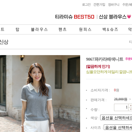
9067꽈카라배색니트
[깔끔하게 인기]
심플모던하게 데일리 깔끔니
소비자가격 :
0
원
28,000
원
>
판매가격 :
수량 :
색상 :
사이즈 :