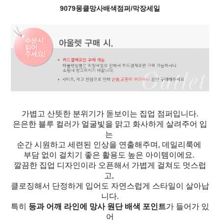
9079몽클망사배색점퍼/막장세일
가볍고 산뜻한 분위기가 돋보이는 집업 점퍼입니다.
은은한 블루 컬러가 얼굴빛을 맑고 화사하게 살려주어 입
는
순간 시원하고 세련된 인상을 연출해주며, 데일리룩에
부담 없이 걸치기 좋은 활용도 높은 아이템이에요.
깔끔한 집업 디자인이라 오픈해서 가볍게 걸쳐도 멋스럽
고,
클로징해서 단정하게 입어도 자연스럽게 스타일이 살아납
니다.
특히
등과 어깨 라인에 망사 원단 배색 포인트
가 들어가 있
어