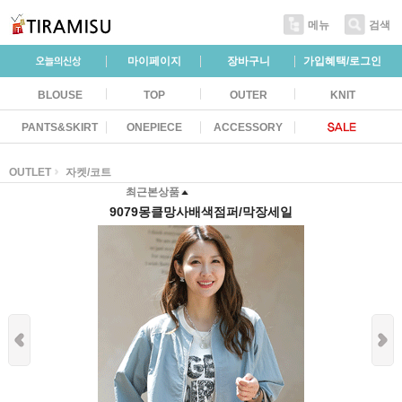
메뉴
검색
마이페이지
장바구니
가입혜택/로그인
BLOUSE
TOP
OUTER
KNIT
PANTS&SKIRT
ONEPIECE
ACCESSORY
OUTLET
자켓/코트
최근본상품
9079몽클망사배색점퍼/막장세일