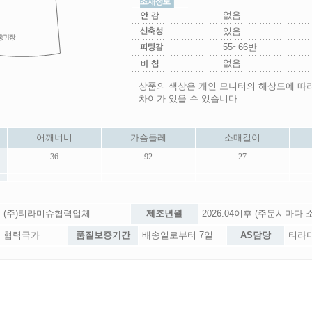
없음
있음
55~66반
없음
상품의 색상은 개인 모니터의 해상도에 따
차이가 있을 수 있습니다
어깨너비
가슴둘레
소매길이
36
92
27
(주)티라미슈협력업체
제조년월
2026.04이후 (주문시마다
협력국가
품질보증기간
배송일로부터 7일
AS담당
티라미슈