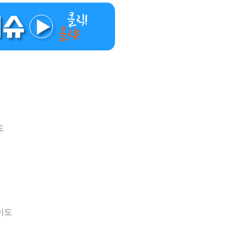
도
,
이
없이도