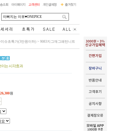
미슈초특가(3만원이하)
>
9083지그재그패턴니트
보이는 시각효과
26,300
원