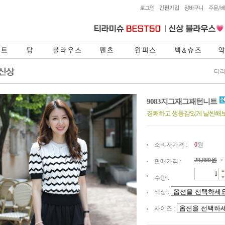
티라
9083지그재그패턴니트
경쾌하고 생동감있게 날씬해
소비자가격 :
0
원
29,800
원
>
판매가격 :
수량 :
색상 :
사이즈 :