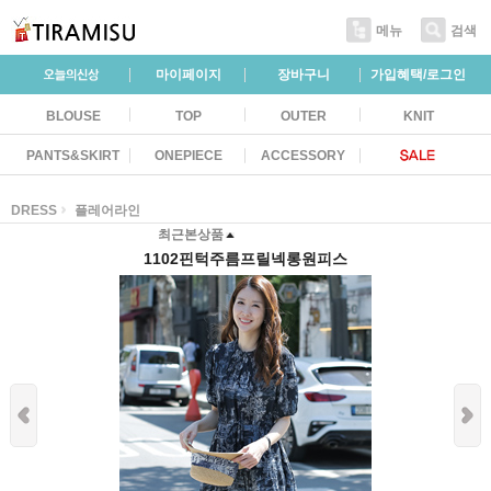
메뉴
검색
마이페이지
장바구니
가입혜택/로그인
BLOUSE
TOP
OUTER
KNIT
PANTS&SKIRT
ONEPIECE
ACCESSORY
DRESS
플레어라인
최근본상품
1102핀턱주름프릴넥롱원피스