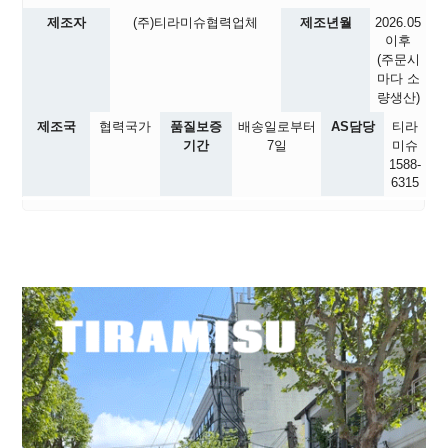
제조자
(주)티라미슈협력업체
제조년월
2026.05
이후
(주문시
마다 소
량생산)
제조국
협력국가
품질보증
배송일로부터
AS담당
티라
기간
7일
미슈
1588-
6315