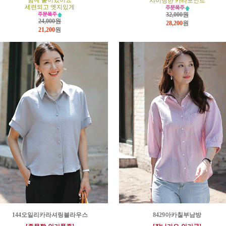
함께 붙어있어요
샤이닝한 카라포인트
세련되고 엣지있게
32,000원
24,000원
28,200
원
21,200
원
144오일리카라셔링블라우스
8429아카칠부남방