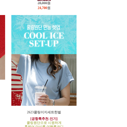
28,000원
24,700
원
2623쿨링이지세트한벌
[공항룩추천-인기]
쿨링원단으로 시원하게
홈웨어,마실룩,여행룩코디