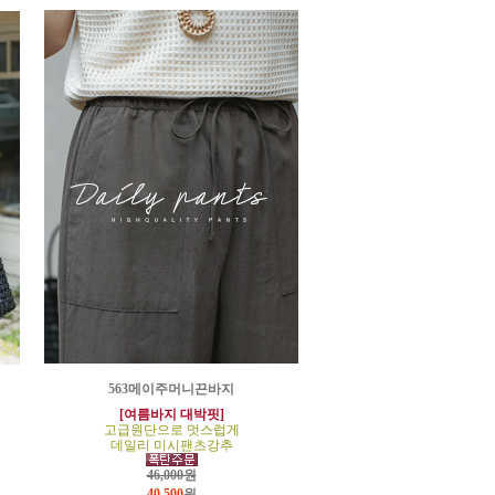
563메이주머니끈바지
[여름바지 대박핏]
고급원단으로 멋스럽게
데일리 미시팬츠강추
46,000원
40,500
원