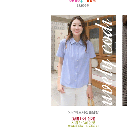
18,000원
5557메르시잔줄남방
[상콤하게-인기]
시원한 A라인핏
폭염데일리 정석패션