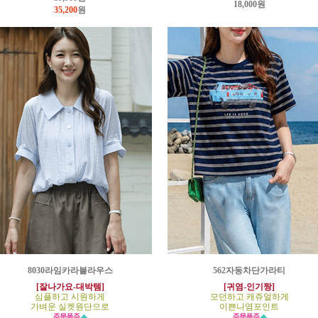
18,000원
35,200
원
8030라임카라블라우스
562자동차단가라티
[잘나가요-대박템]
[귀염-인기짱]
심플하고 시원하게
모던하고 캐쥬얼하게
가벼운 실켓원단으로
이쁜나염포인트