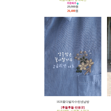
29,900원
26,400
원
1828꽃다발자수린넨남방
[후들후들-반응굿]