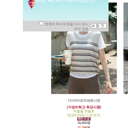
현재의 메시지창을 다시 표시
하지 않음
151미미조끼세트니트
[가성비최고-최강시원]
두벌을 한벌로
린넨티셔츠+니트조끼
36,000원
31,700
원