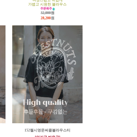
여성스럽고 귀엽게
가볍고 시원한 블라우스
32,000원
28,200
원
152첼시영문써클블라우스티