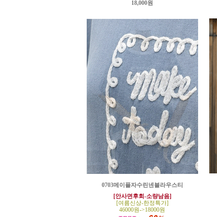
18,000원
0703메이플자수린넨블라우스티
[안사면후회-소량남음]
[여름신상-한정특가]
46000원->18000원