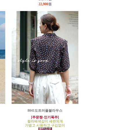
22,900
원
8041도트러플블라우스
[주문짱-인기폭주]
컬러배색감이 세련되게
가볍고 시원하고 구김없이