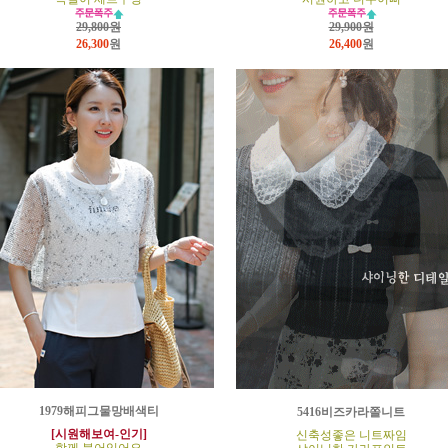
29,800원
29,900원
26,300
원
26,400
원
1979해피그물망배색티
5416비즈카라쫄니트
[시원해보여-인기]
신축성좋은 니트짜임