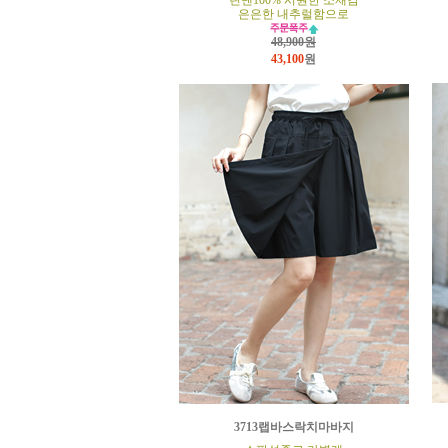
린넨100% 시원한 소재감
은은한 내추럴함으로
48,900원
43,100
원
3713랩바스락치마바지