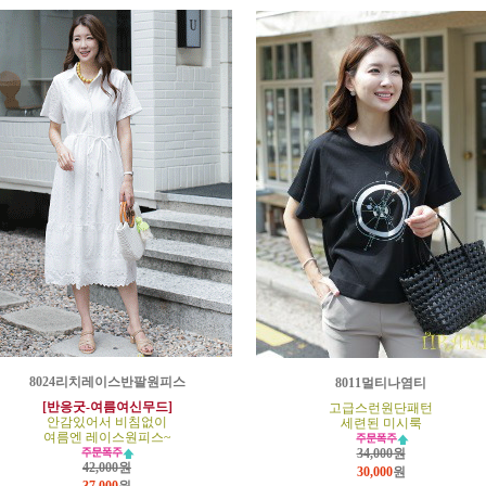
8024리치레이스반팔원피스
8011멀티나염티
[반응굿-여름여신무드]
고급스런원단패턴
안감있어서 비침없이
세련된 미시룩
여름엔 레이스원피스~
34,000원
42,000원
30,000
원