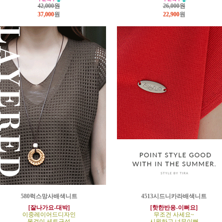
42,000원
26,000원
37,000
원
22,900
원
580럭스망사배색니트
4513시드니카라배색니트
[잘나가요-대박]
[핫한반응-이뻐요]
이중레이어드디자인
무조건 사세요~
목걸이 세트구성
시원하고 너무이뻐