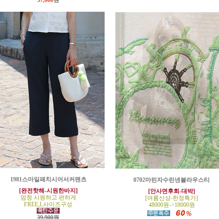
37,000
원
1981스마일패치시어서커팬츠
0702마린자수린넨블라우스티
[완전핫해-시원한바지]
[안사면후회-대박]
엄청 시원하고 편하게
[여름신상-한정특가]
FREE,L사이즈구성
48000원->18000원
39,900원