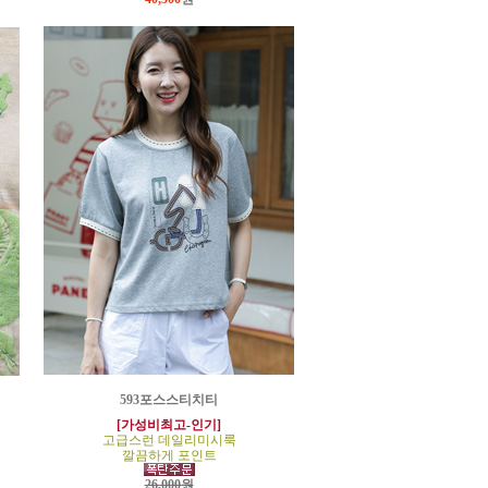
593포스스티치티
[가성비최고-인기]
고급스런 데일리미시룩
깔끔하게 포인트
26,000원