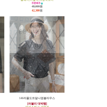
48,000원
42,300
원
146러플도트말나염블라우스
[러블리 대박템]