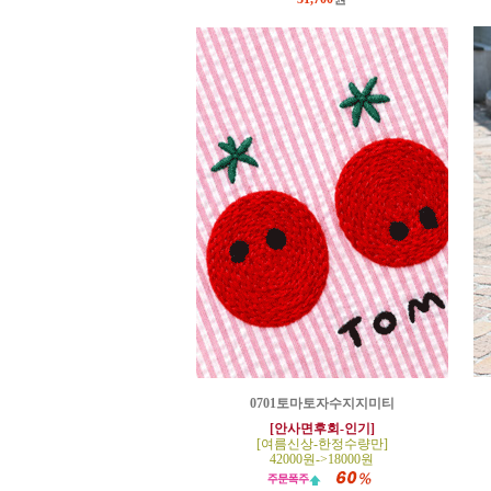
0701토마토자수지지미티
[안사면후회-인기]
[여름신상-한정수량만]
42000원->18000원