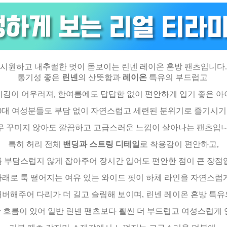
시원하고 내추럴한 멋이 돋보이는 린넨 레이온 혼방 팬츠입니다.
통기성 좋은
린넨
의 산뜻함과
레이온
특유의 부드럽고
치감이 어우러져, 한여름에도 답답함 없이 편안하게 입기 좋은 아
50대 여성분들도 부담 없이 자연스럽고 세련된 분위기로 즐기시기
무 꾸미지 않아도 깔끔하고 고급스러운 느낌이 살아나는 팬츠입니
특히 허리 전체
밴딩과 스트링 디테일
로 착용감이 편안하고,
 부담스럽지 않게 잡아주어 장시간 입어도 편안한 점이 큰 장점
아래로 툭 떨어지는 여유 있는 와이드 핏이 하체 라인을 자연스럽
커버해주어 다리가 더 길고 슬림해 보이며, 린넨 레이온 혼방 특유
흐름이 있어 일반 린넨 팬츠보다 훨씬 더 부드럽고 여성스럽게