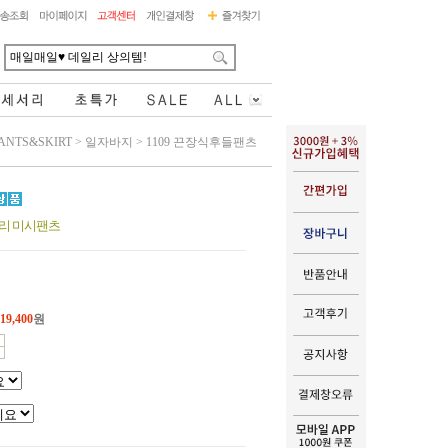
ANTS&SKIRT
>
일자바지
>
1109 끈장식후들팬츠
일리 미시팬츠
19,400
원