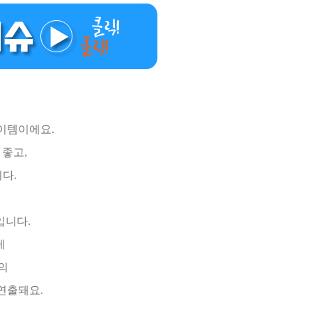
이템이에요.
 좋고,
다.
입니다.
게
의
 연출돼요.