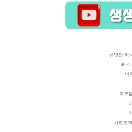
유연한 터
40~
너
복부를
차르르한 