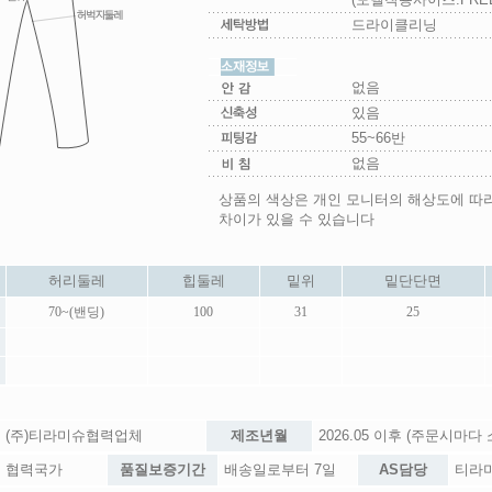
드라이클리닝
없음
있음
55~66반
없음
상품의 색상은 개인 모니터의 해상도에 따
차이가 있을 수 있습니다
허리둘레
힙둘레
밑위
밑단단면
70~(밴딩)
100
31
25
(주)티라미슈협력업체
제조년월
2026.05 이후 (주문시마다
협력국가
품질보증기간
배송일로부터 7일
AS담당
티라미슈