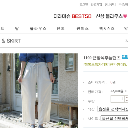
P
1109 끈장식후들팬츠
[행복초특가기획] 편안한 데
소비자가격 :
0
원
22,000
원
>
판매가격 :
수량 :
색상 :
사이즈 :